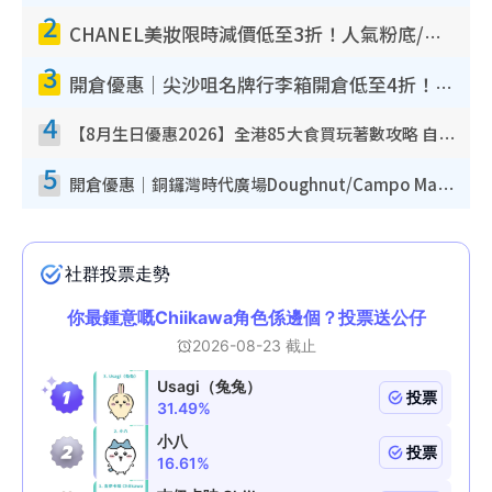
2
CHANEL美妝限時減價低至3折！人氣粉底/唇膏/精華液低至$275！COCO香水都有平
3
開倉優惠｜尖沙咀名牌行李箱開倉低至4折！一連5日 American Tourister/ace./Hallmark $200起！
4
【8月生日優惠2026】全港85大食買玩著數攻略 自助餐/火鍋放題同行免費＋誠品/DONKI送現金券
5
開倉優惠｜銅鑼灣時代廣場Doughnut/Campo Marzio開倉低至1折！背囊、書包、手袋劈價$200起