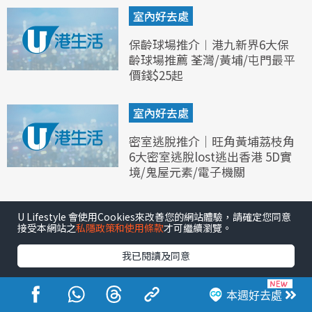
室內好去處
保齡球場推介︱港九新界6大保
齡球場推薦 荃灣/黃埔/屯門最平
價錢$25起
室內好去處
密室逃脫推介｜旺角黃埔荔枝角
6大密室逃脫lost逃出香港 5D實
境/鬼屋元素/電子機關
U Lifestyle 會使用Cookies來改善您的網站體驗，請確定您同意
接受本網站之
私隱政策和使用條款
才可繼續瀏覽。
我已閱讀及同意
本週好去處