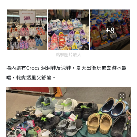
+8
點擊圖片放大
場內還有Crocs
洞洞鞋及涼鞋，夏天出街玩或去游水最
啱，乾爽透風又舒適。