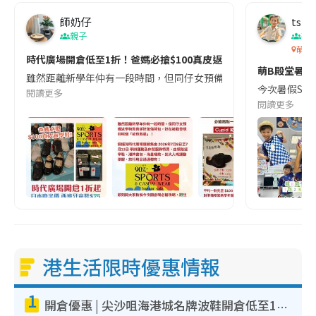
師奶仔
tszh
親子
著
萌B殿
時代廣場開倉低至1折！爸媽必搶$100真皮返學鞋／童裝襪$5起👟日
萌B殿堂暑假大
雖然距離新學年仲有一段時間，但同仔女預備返學物資真係好鬼傷荷包，好
今次暑假Summ
閱讀更多
閱讀更多
港生活限時優惠情報
1
開倉優惠 | 尖沙咀海港城名牌波鞋開倉低至1折！On鞋$899起／Joy&Peace鞋履$98起