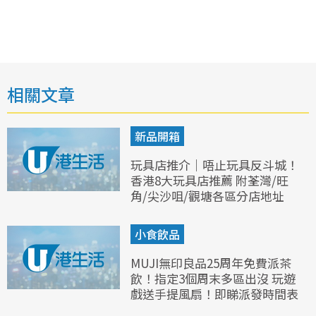
相關文章
新品開箱
玩具店推介｜唔止玩具反斗城！
香港8大玩具店推薦 附荃灣/旺
角/尖沙咀/觀塘各區分店地址
小食飲品
MUJI無印良品25周年免費派茶
飲！指定3個周末多區出沒 玩遊
戲送手提風扇！即睇派發時間表