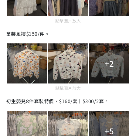
點擊圖片放大
童裝風褸$150/件。
+2
點擊圖片放大
初生嬰兒8件套裝特價，$160/套〡$300/2套。
+5