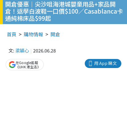
開倉優惠｜尖沙咀海港城嬰童用品+家品開
倉！返學白波鞋一口價$100／Casablanca卡
通純棉床品$99起
首頁
購物情報
開倉
文:
梁穎心
2026.06.28
在Google追蹤
用 App 睇文
《UHK 港生活》