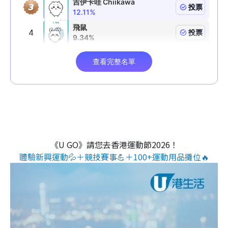
《U GO》請您去香港運動節2026！
體驗新興運動💦＋競技賽事💪＋100+運動用品攤位🔥