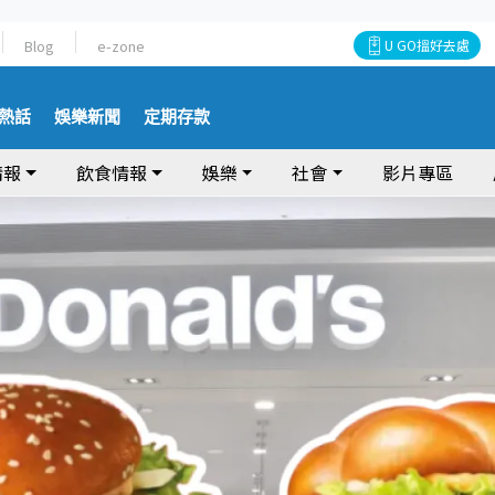
Blog
e-zone
U GO搵好去處
熱話
娛樂新聞
定期存款
情報
飲食情報
娛樂
社會
影片專區