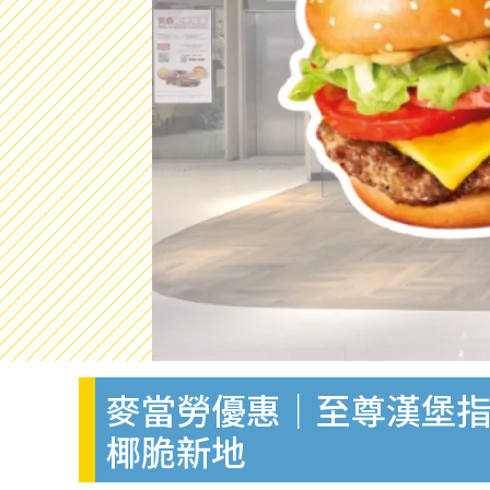
麥當勞優惠｜至尊漢堡指
椰脆新地