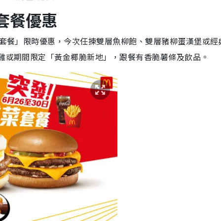
套餐優惠
道菜套餐」限時優惠，今次任揀雙層魚柳飽、雙層豬柳蛋漢堡或經
樂雞或期間限定「黃金椰脆新地」，跟餐有香脆薯條及飲品。