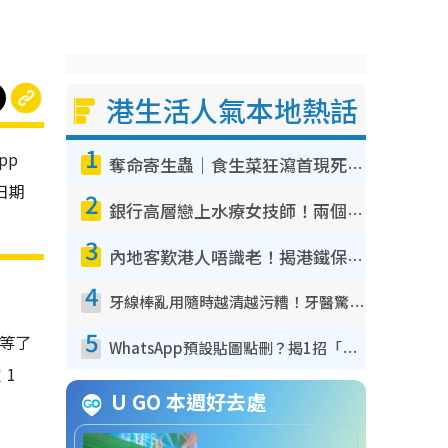
港生活人氣本地熱話
1
pp
奪命寄生蟲｜食生菜狂瀉首現死者！疫潮惡化錄1.8萬宗病例 揭洗菜3大謬誤
日期
2
銀行高層戀上水療女技師！兩個月借128萬驚覺「沉船」沉落火海 揭背後疑似邪教操控賣淫
3
內地客歎港人唔識老！揭港鐵保鮮級冷氣 港人求放過：咪投訴
4
牙線棒亂用隨時越清越污糟！牙醫驚揭盲目過戶細菌恐致蛀牙：呢種先係日常真保養
5
，等了
WhatsApp預設貼圖點刪？揭1招「反向操作」還原簡潔介面 附3步實測教學
 1
U GO 本週好去處