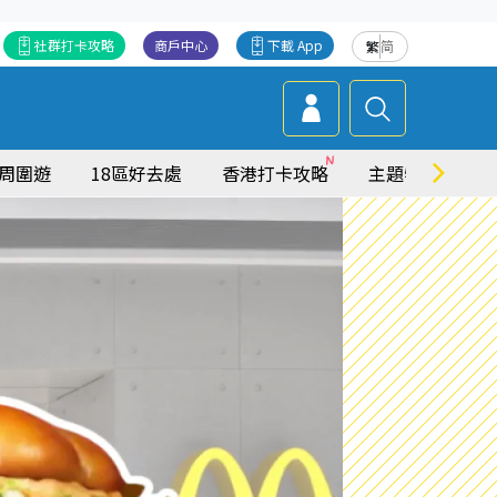
社群打卡攻略
商戶中心
下載 App
繁
简
周圍遊
18區好去處
香港打卡攻略
主題特集