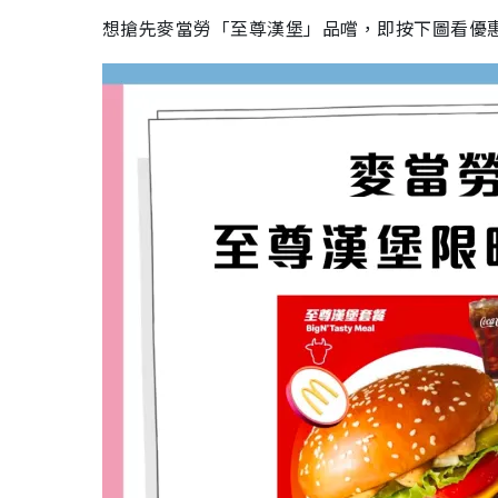
想搶先麥當勞「至尊漢堡」品嚐，即按下圖看優