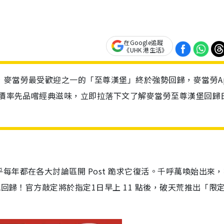
在Google追蹤
《UHK 港生活》
，麥當勞最受歡迎之一的「至尊漢堡」終於強勢回歸，麥當勞A
優惠價率先品嚐經典滋味，立即拉落下文了解麥當勞至尊漢堡回歸
每年都在各大討論區開 Post 跪求它復活。千呼萬喚始出來
回歸！官方敲定將於指定1日早上 11 點後，破天荒推出「限定