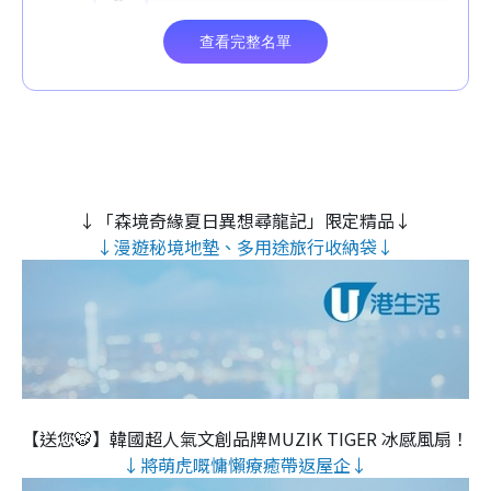
↓「森境奇緣夏日異想尋龍記」限定精品↓
↓漫遊秘境地墊、多用途旅行收納袋↓
【送您🐯】韓國超人氣文創品牌MUZIK TIGER 冰感風扇！
↓將萌虎嘅慵懶療癒帶返屋企↓