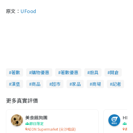
原文：
UFood
著數
購物優惠
著數優惠
廚具
開倉
漢堡
商品
超市
家品
商場
記者
更多真實評價
美食餓狗團
HK
節日限定
著
AEON Supermarket (尖沙咀店)
青衣