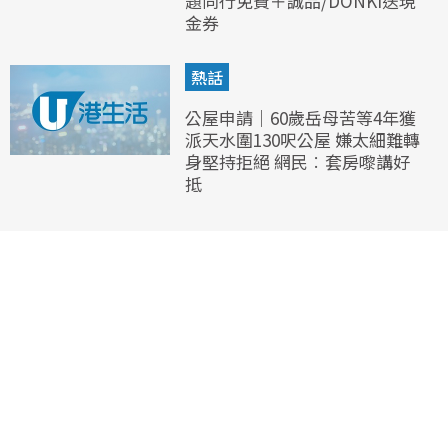
題同行免費＋誠品/DONKI送現
金券
熱話
公屋申請｜60歲岳母苦等4年獲
派天水圍130呎公屋 嫌太細難轉
身堅持拒絕 網民︰套房嚟講好
抵