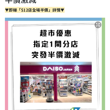
▼即睇「$12店全場半價」詳情▼