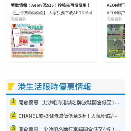
著數情報：Aeon 派$15！拎咗先再慢慢用！
AEON旗下M
【生日快樂🎂🎂🎂】 大家只要下載AEON Mobile APP就可以領取啦~
AEON旗下M
閱讀更多
閱讀更多
港生活限時優惠情報
1
開倉優惠 | 尖沙咀海港城名牌波鞋開倉低至1折！On鞋$899起／Joy&Peace鞋履$98起
2
CHANEL美妝限時減價低至3折！人氣粉底/唇膏/精華液低至$275！COCO香水都有平
3
開倉優惠｜尖沙咀名牌行李箱開倉低至4折！一連5日 American Tourister/ace./Hallmark $200起！