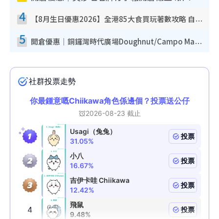
4
【8月生日優惠2026】全港85大食買玩著數攻略 自助餐/火鍋放題同行免費＋誠品/DONKI送現金券
5
開倉優惠｜銅鑼灣時代廣場Doughnut/Campo Marzio開倉低至1折！背囊、書包、手袋劈價$200起