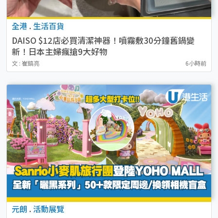
全港
.
生活百貨
DAISO $12店必買清潔神器！噴霧敷30分鐘舊鍋變
新！日本主婦瘋搶9大好物
文 : 崔鎬亮
6小時前
元朗
.
活動展覽