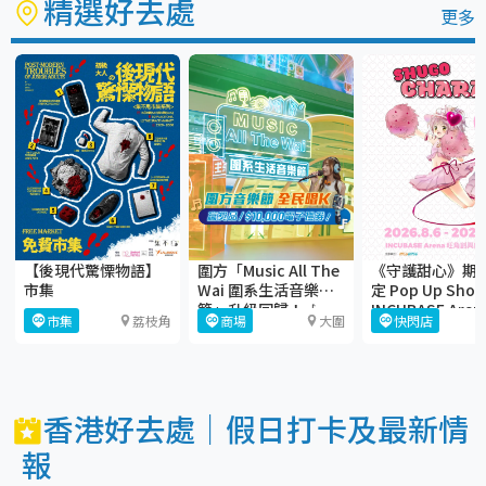
精選好去處
更多
【後現代驚慄物語】
圍方「Music All The
《守護甜心》期
市集
Wai 圍系生活音樂
定 Pop Up Shop
節」升級回歸！🎶
INCUBASE Aren
市集
荔枝角
商場
大圍
快閃店
香港好去處｜假日打卡及最新情
報