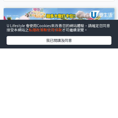
U Lifestyle 會使用Cookies來改善您的網站體驗，請確定您同意
接受本網站之
私隱政策和使用條款
才可繼續瀏覽。
我已閱讀及同意
元朗
.
活動展覽
Sanrio小麥肌旅行團登陸YOHO MALL！全新「曬黑
系列」50+款限定周邊+換領相機盲盒
文 : 張詩朗
6小時前