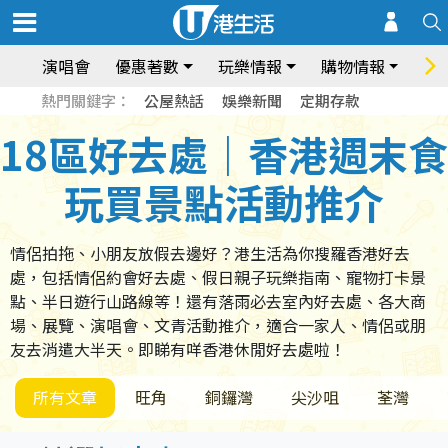
演唱會
優惠著數
玩樂情報
購物情報
飲
熱門關鍵字：
公屋熱話
娛樂新聞
定期存款
18區好去處｜香港週末食
玩買景點活動推介
情侶拍拖、小朋友放假去邊好？港生活為你搜羅香港好去
處，包括情侶約會好去處、假日親子玩樂指南、寵物打卡景
點、半日遊行山路線等！還有落雨必去室內好去處、各大商
場、展覽、演唱會、文青活動推介，適合一家人、情侶或朋
友去消遣大半天。即睇有咩香港休閒好去處啦！
所有文章
旺角
銅鑼灣
尖沙咀
荃灣