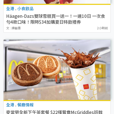
全港
.
小食飲品
Häagen-Dazs雙球雪糕買一送一！一連10日 一次食
勻4款口味！限時$34加購夏日特飲禮券
文 : 譚幽惠
2小時前
全港
.
餐廳情報
麥當勞全新下午茶套餐 $22嘆鴛鴦McGriddles班戟