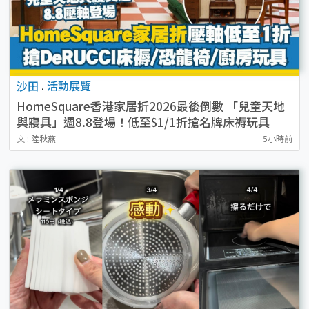
沙田
.
活動展覽
HomeSquare香港家居折2026最後倒數 「兒童天地
與寢具」週8.8登場！低至$1/1折搶名牌床褥玩具
文 : 陸秋燕
5小時前