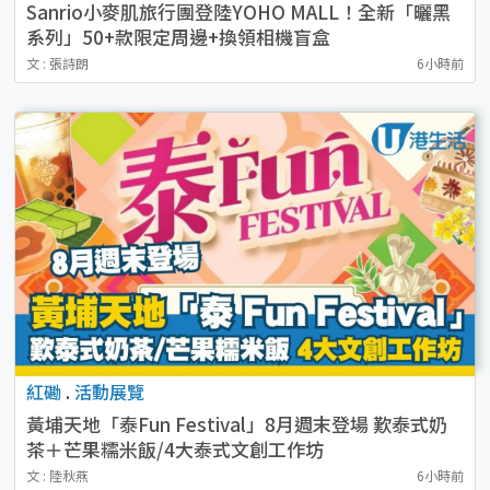
Sanrio小麥肌旅行團登陸YOHO MALL！全新「曬黑
系列」50+款限定周邊+換領相機盲盒
文 : 張詩朗
6小時前
紅磡
.
活動展覽
黃埔天地「泰Fun Festival」8月週末登場 歎泰式奶
茶＋芒果糯米飯/4大泰式文創工作坊
文 : 陸秋燕
6小時前