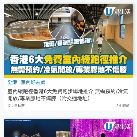
全港
.
室內好去處
室內緩跑徑香港6大免費跑步場地推介 無需預約/冷氣
開放/專業膠地不傷膝（附交通地址）
文 : 陸秋燕
5小時前