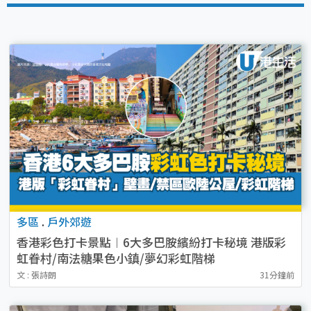
多區
.
戶外郊遊
香港彩色打卡景點︱6大多巴胺繽紛打卡秘境 港版彩
虹眷村/南法糖果色小鎮/夢幻彩虹階梯
文 : 張詩朗
31分鐘前