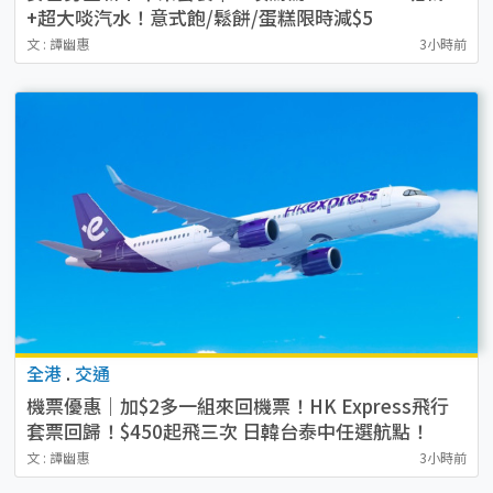
+超大啖汽水！意式飽/鬆餅/蛋糕限時減$5
文 : 譚幽惠
3小時前
全港
.
交通
機票優惠｜加$2多一組來回機票！HK Express飛行
套票回歸！$450起飛三次 日韓台泰中任選航點！
文 : 譚幽惠
3小時前