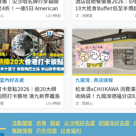
優惠｜尖沙咀名牌行李箱開
酒店自助餐優惠2026︱8月
4折！一連5日 American
10大抵食Buffet低至半價
ster/ace./Hallmark $200
店首爾頂級韓燒/麗晶奢華
穎心
12小時前
文 : 冼婉君
醬
室內好去處
九龍灣
.
商店速報
卡景點2026｜逾20大網
松本清xCHIIKAWA 消費
拍照打卡勝地 港九新界離島
收納袋！九龍灣德福分店8
好去處
幕！新張優惠全店9折/送$
潔雯
13小時前
文 : 梁穎心
惠券+購物袋
活動展覽
市集
開倉
尖沙咀好去處
銅鑼灣好去處
餐廳情報
戶外郊遊
社會福利