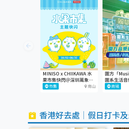
MINISO x CHIIKAWA 水
圍方「Music 
果市集快閃＠深圳萬象天
圍系生活音
地
歸！🎶
市集
南山
商場
香港好去處｜假日打卡及