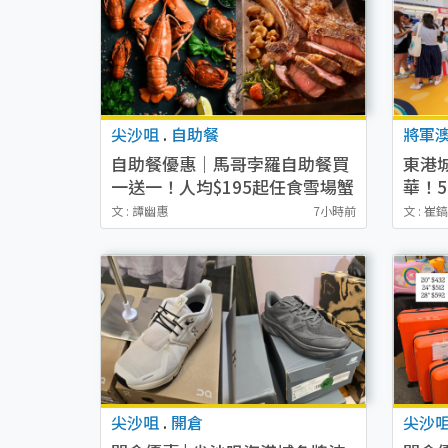
尖沙咀
.
自助餐
將軍
自助餐優惠｜馬哥孛羅自助餐買
東港
一送一！人均$195起任食雪場蟹
華！
腳/肉眼牛排 附優惠碼最高再減
魚（
文 : 譚幽惠
7小時前
文 : 崔
$100
尖沙咀
.
開倉
尖沙