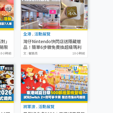
全港
.
活動展覽
派對」
灣仔Nintendo快閃店送隱藏贈
萌限
品！簡單6步驟免費換超級瑪利
車！
歐兄弟40週年鐵盒
10小時前
文 : 崔鎬亮
10小時前
將軍澳
.
活動展覽