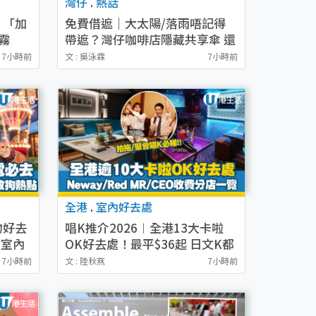
灣仔
.
熱話
！「加
免費借遮｜大太陽/落雨唔記得
霧
帶遮？灣仔咖啡店隱藏共享傘 還
價）
遮即送$0免費咖啡！
7小時前
文 : 吳泳霖
7小時前
全港
.
室內好去處
物好去
唱K推介2026︱全港13大卡啦
/室內
OK好去處！最平$36起 日文K都
有！(附地址+收費詳情)
7小時前
文 : 陸秋燕
7小時前