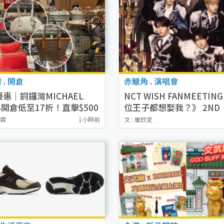
灣
.
開倉
赤鱲角
.
演唱會
惠｜銅鑼灣MICHAEL
NCT WISH FANMEETIN
S開倉低至17折！直擊$500
位王子都想娶我？》 2ND
袋/銀包/鞋款 必買經典
ANNIVERSARY 香港站活
泳霖
1小時前
文 : 崔欣定
Set系列
情/日期/時間/地點/票價