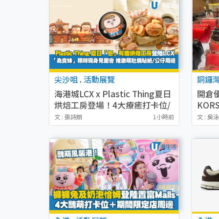
尖沙咀
.
活動展覽
銅鑼
海港城LCX x Plastic Thing夏日
開倉優
烘焙工房登場！4大療癒打卡位/
KOR
為食妹見面會/換限定出爐書籤
起買手
文 : 張詩朗
1小時前
文 : 吳
Jet 