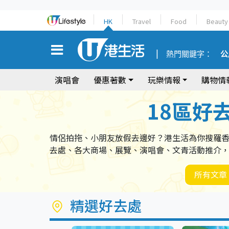
HK
Travel
Food
Beauty
熱門關鍵字：
公
演唱會
優惠著數
玩樂情報
購物情
18區好
情侶拍拖、小朋友放假去邊好？港生活為你搜羅
去處、各大商場、展覽、演唱會、文青活動推介
所有文章
精選好去處