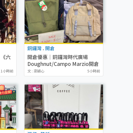
銅鑼灣
.
開倉
G 《六
開倉優惠｜銅鑼灣時代廣場
Doughnut/Campo Marzio開倉
動詳
低至1折！背囊、書包、手袋劈
1小時前
文 : 梁穎心
5小時前
一覽
價$200起