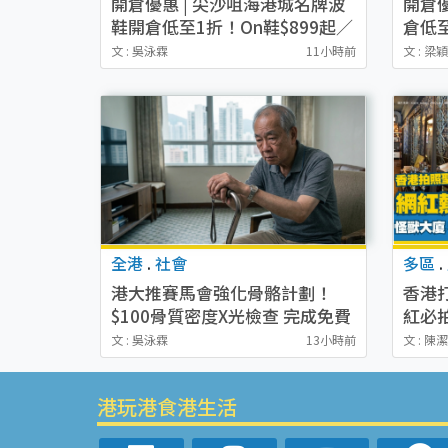
開倉優惠 | 尖沙咀海港城名牌波
開倉
鞋開倉低至1折！On鞋$899起／
倉低至
Joy&Peace鞋履$98起
Touri
文 : 吳泳霖
11小時前
文 : 梁
起！
全港
.
社會
多區
.
港大推賽馬會強化骨骼計劃！
香港打
$100骨質密度X光檢查 完成免費
紅必
運動訓練送超市禮券！附參加資
影相
文 : 吳泳霖
13小時前
文 : 陳
格
港玩港食港生活