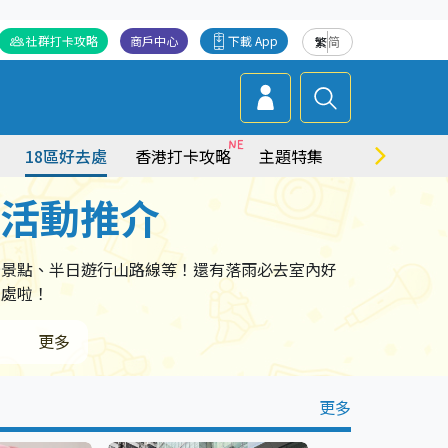
社群打卡攻略
商戶中心
下載 App
繁
简
18區好去處
香港打卡攻略
主題特集
商場情報
點活動推介
卡景點、半日遊行山路線等！還有落雨必去室內好
去處啦！
更多
更多