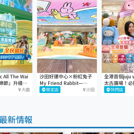
All The Wai
沙田好運中心×粉紅兔子
全港首個juju 
樂節」升級回
My Friend Rabbit—
太古廣場！必
「『兔』-gather大曬
juju盲盒
大圍
限定店
沙田
快閃店
Juicy Beach」
最新情報