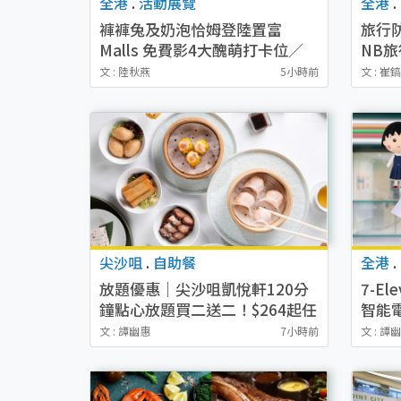
全港
.
活動展覽
全港
.
褲褲兔及奶泡恰姆登陸置富
旅行
Malls 免費影4大醜萌打卡位／
NB
+WOO嘉湖期間限定店周邊
氣比H
文 : 陸秋燕
5小時前
文 : 崔
尖沙咀
.
自助餐
全港
.
放題優惠｜尖沙咀凱悅軒120分
7-E
鐘點心放題買二送二！$264起任
智能
食蜜汁叉燒/蝦餃皇/飛魚子燒賣
Ava
文 : 譚幽惠
7小時前
文 : 譚
逾20款點心
式錄
皮 