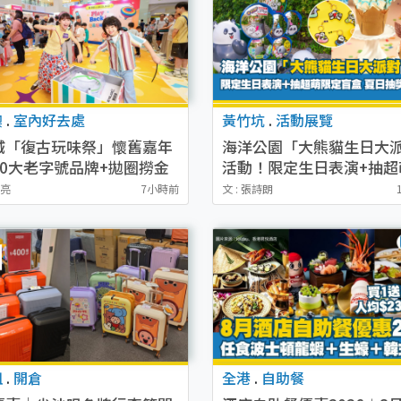
澳
.
室內好去處
黃竹坑
.
活動展覽
城「復古玩味祭」懷舊嘉年
海洋公園「大熊貓生日大
50大老字號品牌+拋圈撈金
活動！限定生日表演+抽超
附消費換領詳情）
定盲盒 夏日抽獎贏走7人
鎬亮
7小時前
文 : 張詩朗
咀
.
開倉
全港
.
自助餐