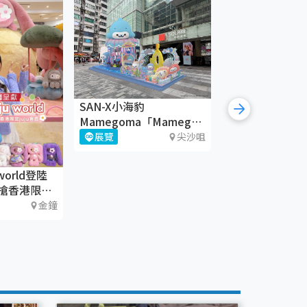
SAN-X小海豹
Mamegoma「Mamegoma
仲夏萌寶奇幻之旅」＠
展覽
尖沙咀
iSQUARE國際廣場
world登陸
《織時大叫！》
搶香港限定
CHAT六廠
金鐘
藝術文化