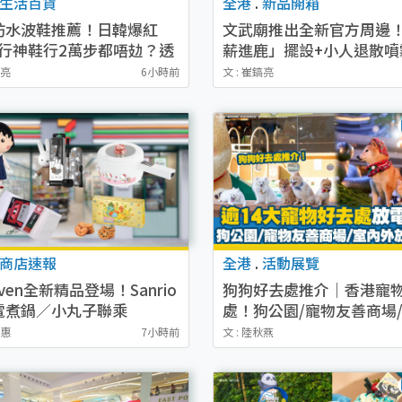
生活百貨
全港
.
新品開箱
防水波鞋推薦！日韓爆紅
文武廟推出全新官方周邊
旅行神鞋行2萬步都唔攰？透
薪進鹿」擺設+小人退散噴
OKA平
$38起（附購買地點及售
鎬亮
6小時前
文 : 崔鎬亮
商店速報
全港
.
活動展覽
leven全新精品登場！Sanrio
狗狗好去處推介｜香港寵
電煮鍋／小丸子聯乘
處！狗公園/寵物友善商場
ntgardey公仔／幪面超人卡
外放狗熱點
幽惠
7小時前
文 : 陸秋燕
音帶卡片套／貓山王榴槤冰
附開售詳情