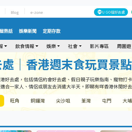
Blog
e-zone
U GO搵好去處
屋熱話
娛樂新聞
定期存款
報
飲食情報
娛樂
社會
影片專區
周圍遊
去處｜香港週末食玩買景
香港好去處，包括情侶約會好去處、假日親子玩樂指南、寵物打
，適合一家人、情侶或朋友去消遣大半天。即睇有咩香港休閒好
旺角
銅鑼灣
尖沙咀
荃灣
屯門
大埔