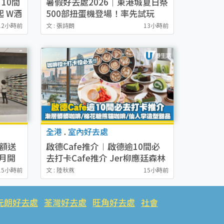
10間
暑假好去處2026｜東港城夏日祭
起 W酒
500部扭蛋機登場！率先試玩
魚子
Switch 2+Pokémon鑑定卡展
12小時前
文 : 張詩朗
13小時前
復古市集8月進駐！
全港
.
室內好去處
滿額送
啟德Cafe推介︱啟德逾10間必
月開
去打卡Cafe推介 Jer柳應廷森林
30優
系Cafe／日本過江龍焙茶蕨餅芭
15小時前
文 : 陸秋燕
15小時前
菲／棉花糖熊貓咖啡
元朗好去處
荃灣好去處
旺角好去處
社會