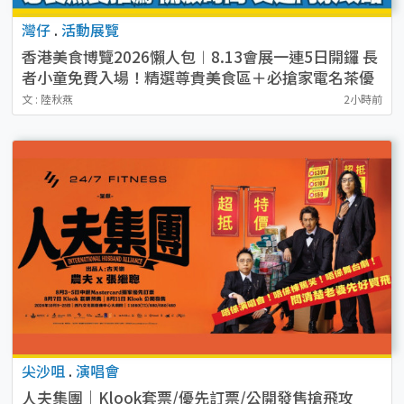
灣仔
.
活動展覽
香港美食博覽2026懶人包︱8.13會展一連5日開鑼 長
者小童免費入場！精選尊貴美食區＋必搶家電名茶優
惠
文 : 陸秋燕
2小時前
尖沙咀
.
演唱會
人夫集團｜Klook套票/優先訂票/公開發售搶飛攻