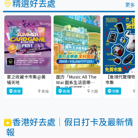
精選好去處
更多
夏之收藏卡市集@黃
圍方「Music All The
【後現代驚慄物
埔天地
Wai 圍系生活音樂
市集
節」升級回歸！🎶
商場
黃埔
商場
大圍
市集
香港好去處｜假日打卡及最新情
報