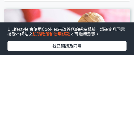
U Lifestyle 會使用Cookies來改善您的網站體驗，請確定您同意
接受本網站之
私隱政策和使用條款
才可繼續瀏覽。
我已閱讀及同意
全港
.
小食飲品
Häagen-Dazs雙球雪糕買一送一！一連10日 一次食
勻4款口味！限時$34加購夏日特飲禮券
文 : 譚幽惠
15小時前