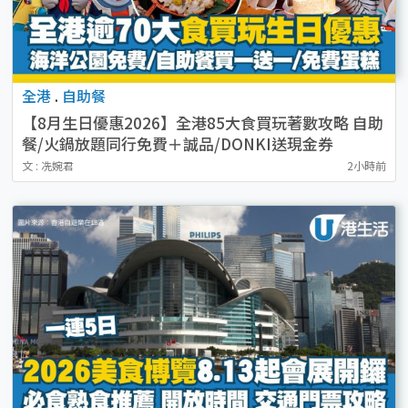
全港
.
自助餐
【8月生日優惠2026】全港85大食買玩著數攻略 自助
餐/火鍋放題同行免費＋誠品/DONKI送現金券
文 : 冼婉君
2小時前