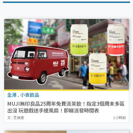
全港
.
小食飲品
MUJI無印良品25周年免費派茶飲！指定3個周末多區
出沒 玩遊戲送手提風扇！即睇派發時間表
文 : 王煥雯
1小時前