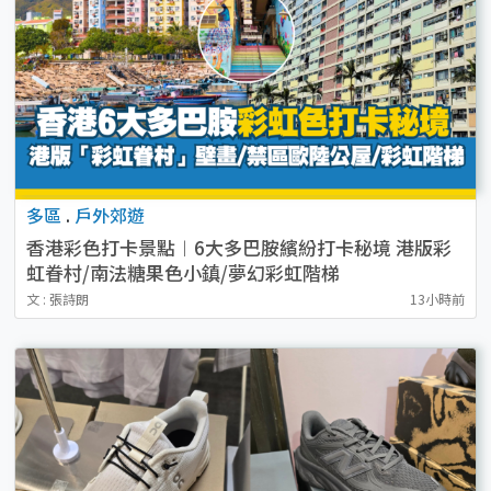
多區
.
戶外郊遊
香港彩色打卡景點︱6大多巴胺繽紛打卡秘境 港版彩
虹眷村/南法糖果色小鎮/夢幻彩虹階梯
文 : 張詩朗
13小時前