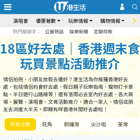
演唱會
優惠著數
玩樂情報
購物情報
飲
熱門關鍵字：
公屋熱話
娛樂新聞
定期存款
18區好去處｜香港週末食
玩買景點活動推介
情侶拍拖、小朋友放假去邊好？港生活為你搜羅香港好去
處，包括情侶約會好去處、假日親子玩樂指南、寵物打卡景
點、半日遊行山路線等！還有落雨必去室內好去處、各大商
場、展覽、演唱會、文青活動推介，適合一家人、情侶或朋
友去消遣大半天。即睇有咩香港休閒好去處啦！
所有文章
旺角
銅鑼灣
尖沙咀
荃灣