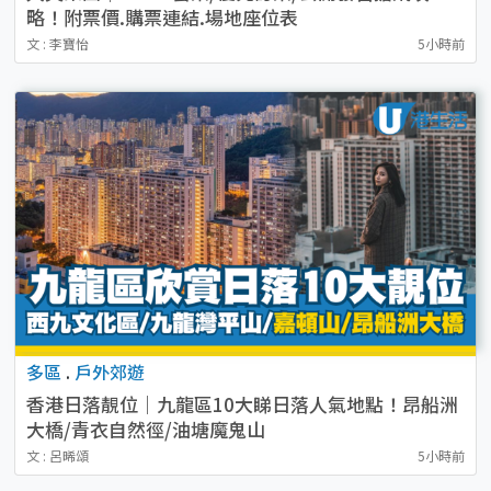
略！附票價.購票連結.場地座位表
文 : 李寶怡
5小時前
多區
.
戶外郊遊
香港日落靚位｜九龍區10大睇日落人氣地點！昂船洲
大橋/青衣自然徑/油塘魔鬼山
文 : 呂晞頌
5小時前