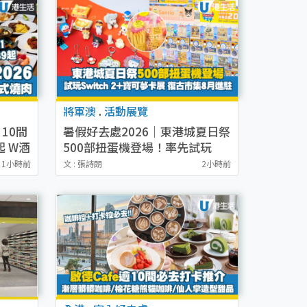
將軍澳
.
活動展覽
10間
暑假好去處2026｜東港城夏日祭
起 W酒
500部扭蛋機登場！率先試玩
魚子
Switch 2+Pokémon鑑定卡展
1小時前
文 : 張詩朗
2小時前
復古市集8月進駐！