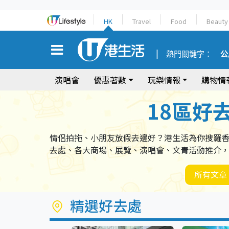
HK
Travel
Food
Beauty
熱門關鍵字：
公
演唱會
優惠著數
玩樂情報
購物情
18區好
情侶拍拖、小朋友放假去邊好？港生活為你搜羅
去處、各大商場、展覽、演唱會、文青活動推介
所有文章
精選好去處