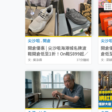
尖沙咀
.
開倉
尖沙
開倉優惠 | 尖沙咀海港城名牌波
開倉
鞋開倉低至1折！On鞋$899起／
倉低至
Joy&Peace鞋履$98起
Touri
文 : 吳泳霖
37分鐘前
文 : 梁
起！