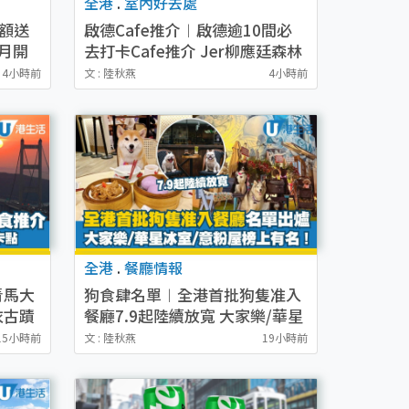
全港
.
室內好去處
滿額送
啟德Cafe推介︱啟德逾10間必
月開
去打卡Cafe推介 Jer柳應廷森林
30優
系Cafe／日本過江龍焙茶蕨餅芭
4小時前
文 : 陸秋燕
4小時前
菲／棉花糖熊貓咖啡
全港
.
餐廳情報
青馬大
狗食肆名單︱全港首批狗隻准入
衣古蹟
餐廳7.9起陸續放寬 大家樂/華星
冰室/意粉屋榜上有名！
15小時前
文 : 陸秋燕
19小時前