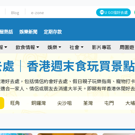
Blog
e-zone
U GO搵好去處
屋熱話
娛樂新聞
定期存款
報
飲食情報
娛樂
社會
影片專區
周圍遊
去處｜香港週末食玩買景
香港好去處，包括情侶約會好去處、假日親子玩樂指南、寵物打
，適合一家人、情侶或朋友去消遣大半天。即睇有咩香港休閒好
旺角
銅鑼灣
尖沙咀
荃灣
屯門
大埔