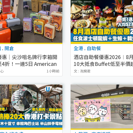
咀
.
開倉
全港
.
自助餐
優惠｜尖沙咀名牌行李箱開
酒店自助餐優惠2026︱8月
4折！一連5日 American
10大抵食Buffet低至半價
ster/ace./Hallmark $200
店首爾頂級韓燒/麗晶奢華
穎心
1小時前
文 : 冼婉君
醬