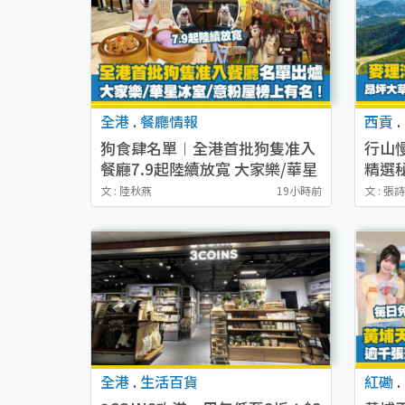
全港
.
餐廳情報
西貢
.
狗食肆名單︱全港首批狗隻准入
行山
餐廳7.9起陸續放寬 大家樂/華星
精選
冰室/意粉屋榜上有名！
港/
文 : 陸秋燕
19小時前
文 : 張
全港
.
生活百貨
紅磡
.