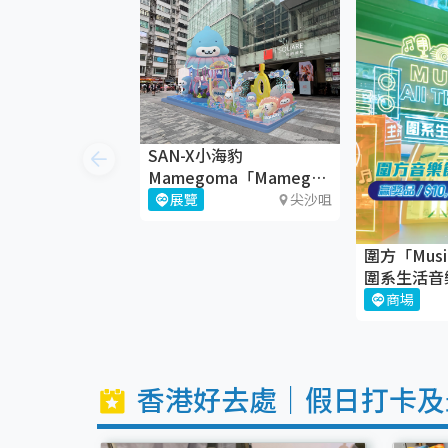
SAN-X小海豹
Mamegoma「Mamegoma
仲夏萌寶奇幻之旅」＠
展覽
尖沙咀
iSQUARE國際廣場
圍方「Music 
圍系生活音
歸！🎶
商場
香港好去處｜假日打卡及