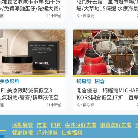
天地夏之收藏卡市集 逾千張
屯門好去處｜室內遊樂場/
卡/免費派雞蛋仔/陀螺大賽/
場/大草地15精選 水療海
夢打卡區
山海邊Café打卡
秋燕
19小時前
文 : 陳潔雯
美妝服飾
銅鑼灣
.
開倉
NEL美妝限時減價低至3
開倉優惠｜銅鑼灣MICHAE
人氣粉底/唇膏/精華液低至
KORS開倉低至17折！直擊
5！COCO香水都有平
起買手袋/銀包/鞋款 必買
菲連
21小時前
文 : 吳泳霖
Jet Set系列
活動展覽
市集
開倉
尖沙咀好去處
銅鑼灣好去處
餐廳情報
戶外郊遊
社會福利