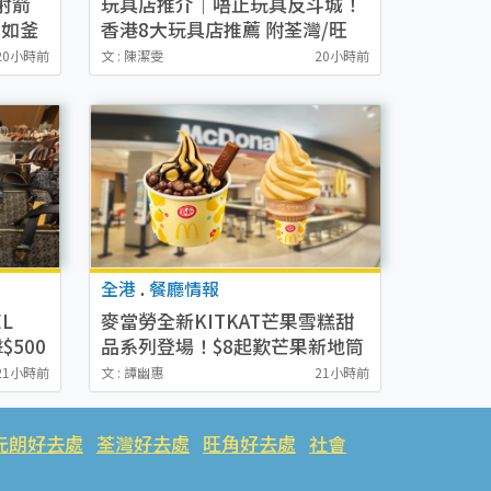
射箭
玩具店推介｜唔止玩具反斗城！
景如釜
香港8大玩具店推薦 附荃灣/旺
角/尖沙咀/觀塘各區分店地址
20小時前
文 : 陳潔雯
20小時前
全港
.
餐廳情報
L
麥當勞全新KITKAT芒果雪糕甜
$500
品系列登場！$8起歎芒果新地筒
經典
／芒果芭菲配KITKAT
21小時前
文 : 譚幽惠
21小時前
元朗好去處
荃灣好去處
旺角好去處
社會