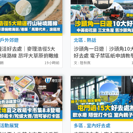
戶外郊遊
北區
.
熱話
慢活好去處｜麥理浩徑5大
沙頭角一日遊｜沙頭角10
秘境路線 昂坪大草原俯瞰維
好去處 電子禁區紙申請教
港版「馬爾代夫」浪茄灣
駕遊車位預約方法
詩朗
19小時前
文 : 陸秋燕
活動展覽
多區
.
室內好去處