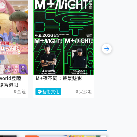
world登陸
M+夜不同：聲景魅影
《織時大叫！》
搶香港限定
CHAT六廠
金鐘
藝術文化
尖沙咀
藝術文化