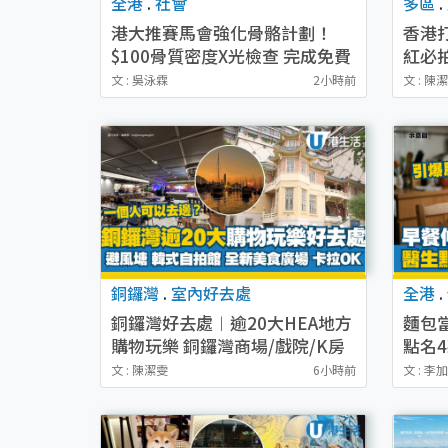
全港
.
社會
多區
.
港大推賽馬會強化骨骼計劃！
香港打
$100骨質密度X光檢查 完成免費
紅必
運動訓練送超市禮券！附參加資
影相
文 : 吳泳霖
2小時前
文 : 陳
格
銅鑼灣
.
室內好去處
全港
.
銅鑼灣好去處︱逾20大HEA地方
麵包
購物玩樂 銅鑼灣商場/戲院/K房
點名
推薦
重引
文 : 陳潔雯
6小時前
文 : 李