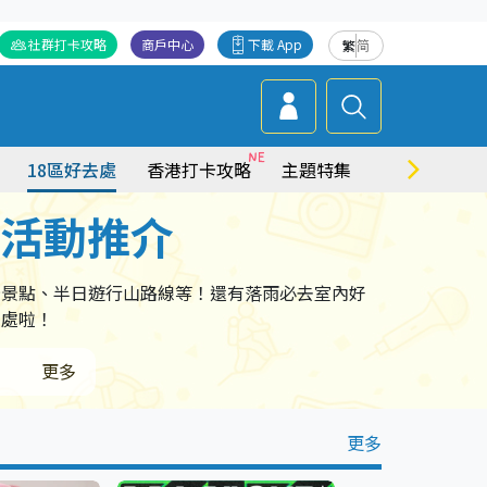
社群打卡攻略
商戶中心
下載 App
繁
简
18區好去處
香港打卡攻略
主題特集
商場情報
點活動推介
卡景點、半日遊行山路線等！還有落雨必去室內好
去處啦！
更多
更多