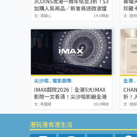
3COINS攻港一周年低至3折！$3
黃埔
加購人氣商品／新會員送微波爐
珍藏
蒸煮盒／會員回贈優惠
寶可
文 : 梁穎心
19小時前
文 : 陸
尖沙咀
.
電影劇集
全港
.
IMAX戲院2026｜全港5大IMAX
CHA
影院一文看清！尖沙咀影廳全港
折！
最大 附票價/地址
$27
文 : 李國樑
20小時前
文 : 倪
港玩港食港生活