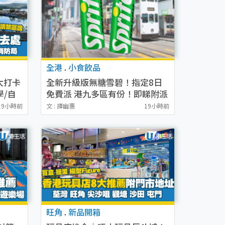
全港
.
小食飲品
大打卡
全新升級版無糖雪碧！指定8日
學/自
免費派 港九多區有份！即睇附派
發時間表
19小時前
文 : 譚幽惠
19小時前
旺角
.
新品開箱