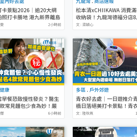
室內好去處
九龍灣
.
商店速報
卡景點2026｜逾20大網
松本清xCHIIKAWA 消費
拍照打卡勝地 港九新界離島
收納袋！九龍灣德福分店8
好去處
幕！新張優惠全店9折/送$
潔雯
2小時前
文 : 梁穎心
惠券+購物袋
健康
多區
.
戶外郊遊
當早餐恐致慢性發炎？醫生
青衣好去處｜一日遊推介
4款常見麵包少食為妙！嚴
橋日落絕美打卡景點！青
爆脂肪肝加速血管硬化
天梯/必玩戶外攀登牆
加傑
6小時前
文 : 陸秋燕