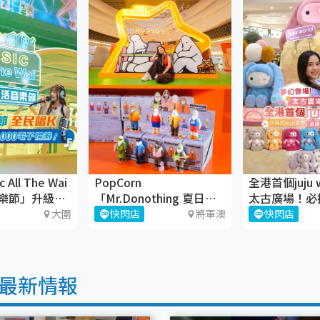
All The Wai
PopCorn
全港首個juju 
樂節」升級回
「Mr.Donothing 夏日療
太古廣場！必
癒空間」
juju盲盒
大圍
快閃店
將軍澳
快閃店
最新情報