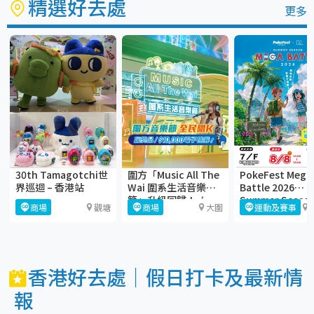
精選好去處
更多
30th Tamagotchi世
圍方「Music All The
PokeFest Mega
界巡迴 – 香港站
Wai 圍系生活音樂
Battle 2026
節」升級回歸！🎶
Summer Seaso
商場
觀塘
商場
大圍
運動及賽事
香港好去處｜假日打卡及最新情
報