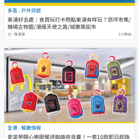
多區
.
戶外郊遊
東涌好去處｜食買玩打卡熱點東涌有咩玩？昂坪市集/
機場古物園/港版天使之路/城寨風街市
文 : 陳潔雯
3小時前
全港
.
餐廳情報
麥當勞開心樂園餐送蜘蛛俠背囊！一套10款即日起換