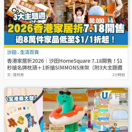
沙田
.
生活百貨
香港家居折2026︱沙田HomeSquare 7.18開售！$1
秒搶名牌枕頭＋1折搶SIMMONS床架（附3大主題週
必搶清單）
文 : 陸秋燕
2小時前