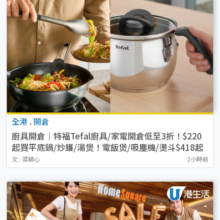
全港
.
開倉
廚具開倉｜特福Tefal廚具/家電開倉低至3折！$220
起買平底鍋/炒鑊/湯煲！電飯煲/吸塵機/燙斗$418起
文 : 梁穎心
2小時前