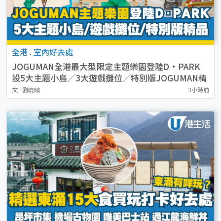
全港
.
室內好去處
JOGUMAN全港最大型限定主題樂園登陸D·PARK
設5大主題小島／3大遊戲攤位／特別版JOGUMAN精
品
文 : 劉曉晴
3小時前