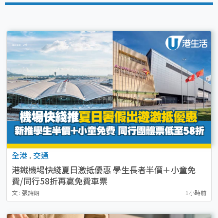
全港
.
交通
港鐵機場快綫夏日激抵優惠 學生長者半價＋小童免
費/同行58折再贏免費車票
文 : 張詩朗
1小時前