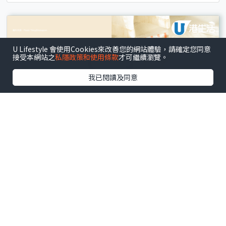
U Lifestyle 會使用Cookies來改善您的網站體驗，請確定您同意
接受本網站之
私隱政策和使用條款
才可繼續瀏覽。
我已閱讀及同意
尖沙咀
.
活動展覽
海港城LCX x Plastic Thing夏日烘焙工房登場！4大
療癒打卡位/為食妹見面會/換限定出爐書籤
文 : 張詩朗
15小時前