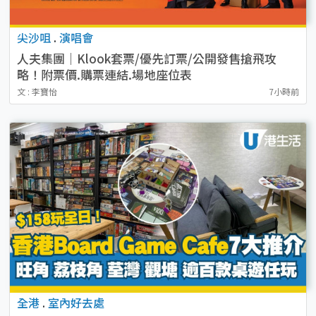
尖沙咀
.
演唱會
人夫集團｜Klook套票/優先訂票/公開發售搶飛攻
略！附票價.購票連結.場地座位表
文 : 李寶怡
7小時前
全港
.
室內好去處