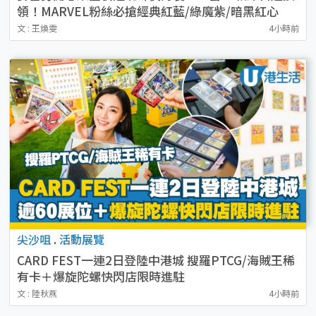
領！MARVEL粉絲必搶經典紅藍/綠魔紫/暗黑紅心
文 : 王煥雯
4小時前
尖沙咀
.
活動展覽
CARD FEST一連2日登陸中港城 搜羅PTCG/海賊王稀
有卡＋爆旋陀螺快閃店限時進駐
文 : 陸秋燕
4小時前