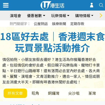
演唱會
優惠著數
玩樂情報
購物情報
飲
熱門關鍵字：
公屋熱話
娛樂新聞
定期存款
18區好去處｜香港週末食
玩買景點活動推介
情侶拍拖、小朋友放假去邊好？港生活為你搜羅香港好去
處，包括情侶約會好去處、假日親子玩樂指南、寵物打卡景
點、半日遊行山路線等！還有落雨必去室內好去處、各大商
場、展覽、演唱會、文青活動推介，適合一家人、情侶或朋
友去消遣大半天。即睇有咩香港休閒好去處啦！
所有文章
旺角
銅鑼灣
尖沙咀
荃灣