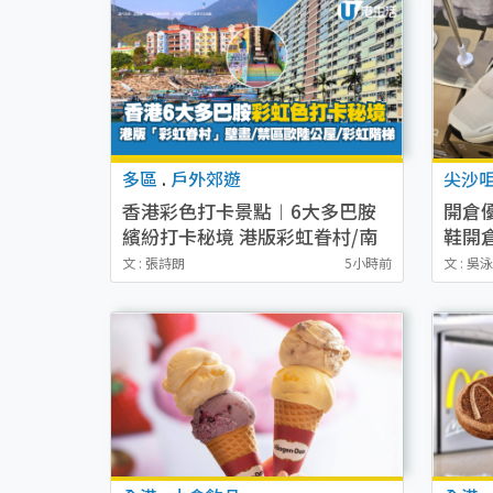
多區
.
戶外郊遊
尖沙
香港彩色打卡景點︱6大多巴胺
開倉優
繽紛打卡秘境 港版彩虹眷村/南
鞋開倉
法糖果色小鎮/夢幻彩虹階梯
Joy
文 : 張詩朗
5小時前
文 : 吳