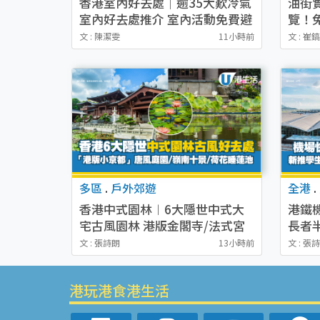
香港室內好去處｜逾35大歎冷氣
油街
室內好去處推介 室內活動免費避
覽！
雨無懼落雨
坊 
文 : 陳潔雯
11小時前
文 : 崔
多區
.
戶外郊遊
全港
.
香港中式園林︱6大隱世中式大
港鐵
宅古風園林 港版金閣寺/法式宮
長者
廷風大宅/嶺南十景/荷花睡蓮池
再贏
文 : 張詩朗
13小時前
文 : 張
港玩港食港生活