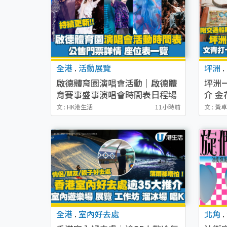
全港
.
活動展覽
坪洲
.
啟德體育園演唱會活動｜啟德體
坪洲
育賽事盛事演唱會時間表日程場
介 金
地（持續更新）
坪洲
文 : HK港生活
11小時前
文 : 黃
全港
.
室內好去處
北角
.