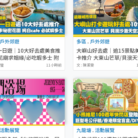
戶外郊遊
多區
.
戶外郊遊
一日遊｜10大好去處美食推
大嶼山好去處｜逾15景點
花廟求姻緣/必吃蝦多士 附
卡推介 大東山芒草/貝澳
船期表
鏡/心經簡林
卓瑩
11小時前
文 : 陳潔雯
活動展覽
九龍塘
.
活動展覽