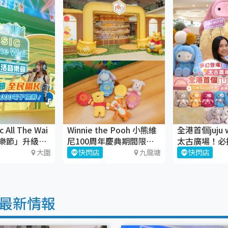
All The Wai
Winnie the Pooh 小熊維
全港首個juju 
樂節」升級回
尼100周年慶典期間限定
太古廣場！必
店
juju盲盒
大圍
快閃店
九龍塘
快閃店
最新情報