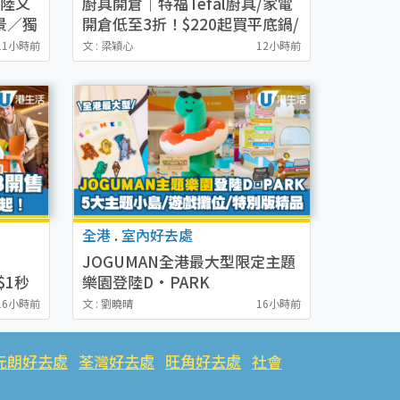
登陸又
廚具開倉｜特福Tefal廚具/家電
景／獨
開倉低至3折！$220起買平底鍋/
Y香水
炒鑊/湯煲！電飯煲/吸塵機/燙斗
11小時前
文 : 梁穎心
12小時前
$418起
全港
.
室內好去處
JOGUMAN全港最大型限定主題
$1秒
樂園登陸D·PARK
NS
16小時前
文 : 劉曉晴
16小時前
單）
設5大主題小島／3大遊戲攤位／
特別版JOGUMAN精品
元朗好去處
荃灣好去處
旺角好去處
社會