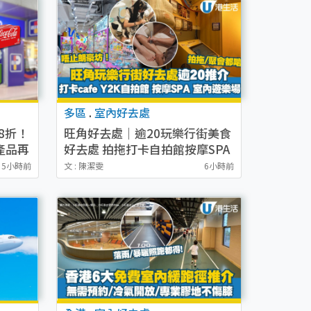
多區
.
室內好去處
8折！
旺角好去處｜逾20玩樂行街美食
產品再
好去處 拍拖打卡自拍館按摩SPA
推介
5小時前
文 : 陳潔雯
6小時前