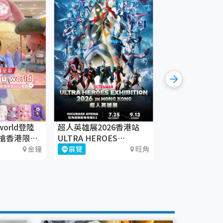
world登陸
超人英雄展2026香港站
《織時大叫！》
搶香港限定
ULTRA HEROES
CHAT六廠
EXHIBITION
金鐘
展覽
旺角
藝術文化