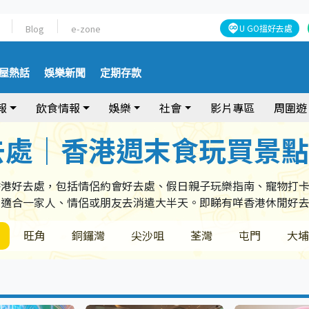
Blog
e-zone
U GO搵好去處
屋熱話
娛樂新聞
定期存款
報
飲食情報
娛樂
社會
影片專區
周圍遊
去處｜香港週末食玩買景
香港好去處，包括情侶約會好去處、假日親子玩樂指南、寵物打
，適合一家人、情侶或朋友去消遣大半天。即睇有咩香港休閒好
旺角
銅鑼灣
尖沙咀
荃灣
屯門
大埔