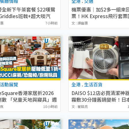
餐廳情報
全港
.
交通
全新下午茶套餐 $22嘆鴛
機票優惠｜加$2多一組來
Griddles班戟+超大啖汽
票！HK Express飛行套票
式飽/鬆餅/蛋糕限時減$5
歸！$450起飛三次 日韓
幽惠
7小時前
文 : 譚幽惠
任選航點！
活動展覽
全港
.
生活百貨
eSquare香港家居折2026
DAISO $12店必買清潔神
倒數 「兒童天地與寢具」週
霧敷30分鐘舊鍋變新！日
登場！低至$1/1折搶名牌床
瘋搶9大好物
秋燕
10小時前
文 : 崔鎬亮
具