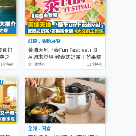
紅磡
.
活動展覽
美食打
黃埔天地「泰Fun Festival」8
天空之
月週末登場 歎泰式奶茶＋芒果糯
米飯/4大泰式文創工作坊
11小時前
文 : 陸秋燕
11小時前
全港
.
開倉