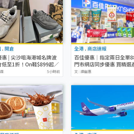
咀
.
開倉
全港
.
商店速報
惠 | 尖沙咀海港城名牌波
百佳優惠｜指定兩日全單8
低至1折！On鞋$899起／
門市網店同步優惠 買精選
&Peace鞋履$98起
減$8
泳霖
5小時前
文 : 譚幽惠