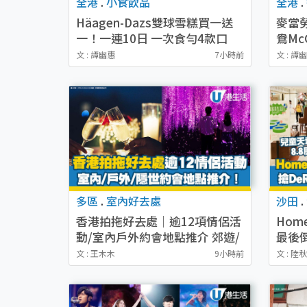
全港
.
小食飲品
全港
.
Häagen-Dazs雙球雪糕買一送
麥當勞
一！一連10日 一次食勻4款口
鴦Mc
味！限時$34加購夏日特飲禮券
水！意
文 : 譚幽惠
7小時前
文 : 譚
多區
.
室內好去處
沙田
.
香港拍拖好去處｜逾12項情侶活
Hom
動/室內戶外約會地點推介 郊遊/
最後
賞日落/工作坊
8.8
文 : 王木木
9小時前
文 : 陸
褥玩