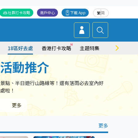
社群打卡攻略
商戶中心
下載 App
繁
简
18區好去處
香港打卡攻略
主題特集
商場情報
點活動推介
卡景點、半日遊行山路線等！還有落雨必去室內好
去處啦！
更多
更多