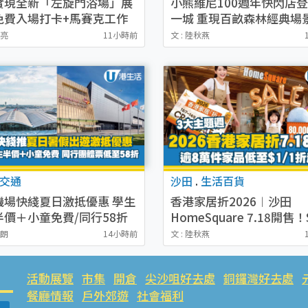
實現全新「左旋門浴場」展
小熊維尼100週年快閃店
免費入場打卡+馬賽克工作
一城 重現百畝森林經典場
附報名方法
家限定盲盒登場／專屬DI
鎬亮
11小時前
文 : 陸秋燕
交通
沙田
.
生活百貨
機場快綫夏日激抵優惠 學生
香港家居折2026︱沙田
半價＋小童免費/同行58折
HomeSquare 7.18開售！
免費車票
搶名牌枕頭＋1折搶SIMMO
詩朗
14小時前
文 : 陸秋燕
床架（附3大主題週必搶清
活動展覽
市集
開倉
尖沙咀好去處
銅鑼灣好去處
餐廳情報
戶外郊遊
社會福利