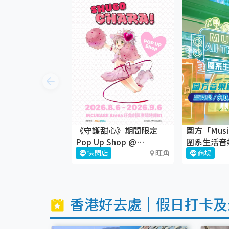
《守護甜心》期間限定
圍方「Music 
Pop Up Shop @
圍系生活音
INCUBASE Arena
歸！🎶
快閃店
旺角
商場
香港好去處｜假日打卡及