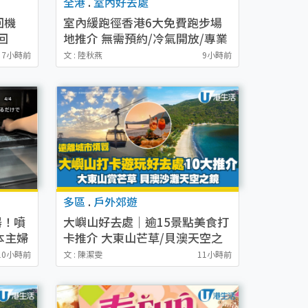
全港
.
室內好去處
回機
室內緩跑徑香港6大免費跑步場
回
地推介 無需預約/冷氣開放/專業
台泰中
膠地不傷膝（附交通地址）
7小時前
文 : 陸秋燕
9小時前
多區
.
戶外郊遊
器！噴
大嶼山好去處｜逾15景點美食打
本主婦
卡推介 大東山芒草/貝澳天空之
鏡/心經簡林
10小時前
文 : 陳潔雯
11小時前