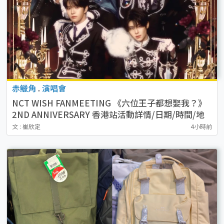
赤鱲角
.
演唱會
NCT WISH FANMEETING 《六位王子都想娶我？》
2ND ANNIVERSARY 香港站活動詳情/日期/時間/地
點/票價一覽
文 : 崔欣定
4小時前