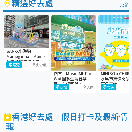
精選好去處
更多
SAN-X小海豹
Mamegoma「Mamegoma
仲夏萌寶奇幻之旅」
展覽
尖沙咀
＠iSQUARE國際廣場
圍方「Music All The
MINISO x CHII
Wai 圍系生活音樂
水果市集快閃＠
節」升級回歸！🎶
萬象天地
商場
大圍
市集
香港好去處｜假日打卡及最新情
報