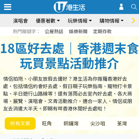
演唱會
優惠著數
玩樂情報
購物情報
飲
熱門關鍵字：
公屋熱話
娛樂新聞
定期存款
18區好去處｜香港週末食
玩買景點活動推介
情侶拍拖、小朋友放假去邊好？港生活為你搜羅香港好去
處，包括情侶約會好去處、假日親子玩樂指南、寵物打卡景
點、半日遊行山路線等！還有落雨必去室內好去處、各大商
場、展覽、演唱會、文青活動推介，適合一家人、情侶或朋
友去消遣大半天。即睇有咩香港休閒好去處啦！
所有文章
旺角
銅鑼灣
尖沙咀
荃灣