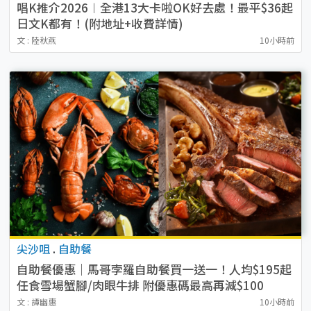
唱K推介2026︱全港13大卡啦OK好去處！最平$36起
日文K都有！(附地址+收費詳情)
文 : 陸秋燕
10小時前
尖沙咀
.
自助餐
自助餐優惠｜馬哥孛羅自助餐買一送一！人均$195起
任食雪場蟹腳/肉眼牛排 附優惠碼最高再減$100
文 : 譚幽惠
10小時前