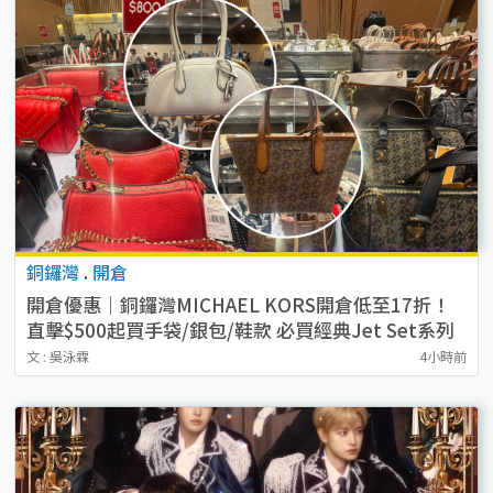
銅鑼灣
.
開倉
開倉優惠｜銅鑼灣MICHAEL KORS開倉低至17折！
直擊$500起買手袋/銀包/鞋款 必買經典Jet Set系列
文 : 吳泳霖
4小時前