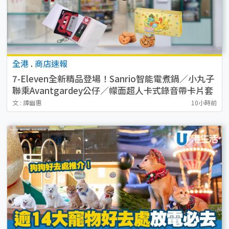
全港
.
商店速報
7-Eleven全新精品登場！Sanrio智能電煮鍋／小丸子
聯乘Avantgardey公仔／幪面超人卡式錄音帶卡片套
／貓山王榴槤冰皮 附開售詳情
文 : 譚幽惠
10小時前