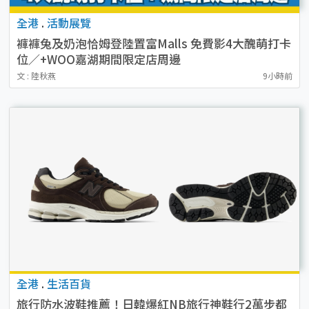
全港
.
活動展覽
褲褲兔及奶泡恰姆登陸置富Malls 免費影4大醜萌打卡
位／+WOO嘉湖期間限定店周邊
文 : 陸秋燕
9小時前
全港
.
生活百貨
旅行防水波鞋推薦！日韓爆紅NB旅行神鞋行2萬步都