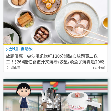
尖沙咀
.
自助餐
放題優惠｜尖沙咀凱悅軒120分鐘點心放題買二送
二！$264起任食蜜汁叉燒/蝦餃皇/飛魚子燒賣逾20款
點心
文 : 譚幽惠
10小時前