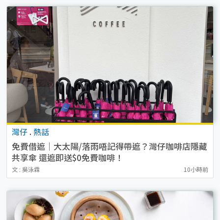
灣仔
.
熱話
免費借遮｜大太陽/落雨唔記得帶遮？灣仔咖啡店隱藏
共享傘 還遮即送$0免費咖啡！
文 : 吳泳霖
10小時前