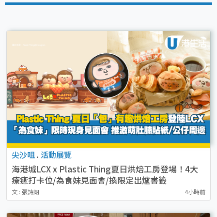
尖沙咀
.
活動展覽
海港城LCX x Plastic Thing夏日烘焙工房登場！4大
療癒打卡位/為食妹見面會/換限定出爐書籤
文 : 張詩朗
4小時前