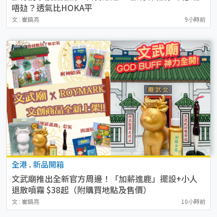
唔攰？透氣比HOKA平
文 : 崔鎬亮
9小時前
全港
.
新品開箱
文武廟推出全新官方周邊！「加薪進鹿」擺設+小人
退散噴霧 $38起（附購買地點及售價）
文 : 崔鎬亮
10小時前