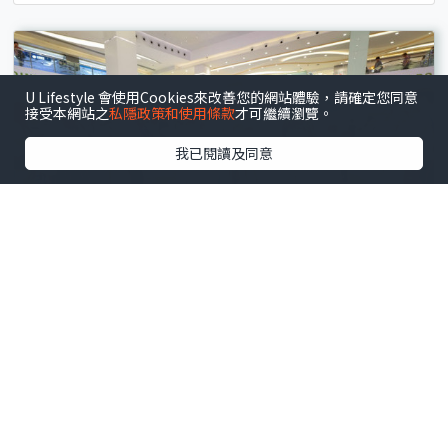
U Lifestyle 會使用Cookies來改善您的網站體驗，請確定您同意
接受本網站之
私隱政策和使用條款
才可繼續瀏覽。
我已閱讀及同意
將軍澳
.
室內好去處
東港城「復古玩味祭」懷舊嘉年華！50大老字號品牌
+拋圈撈金魚（附消費換領詳情）
文 : 崔鎬亮
10小時前