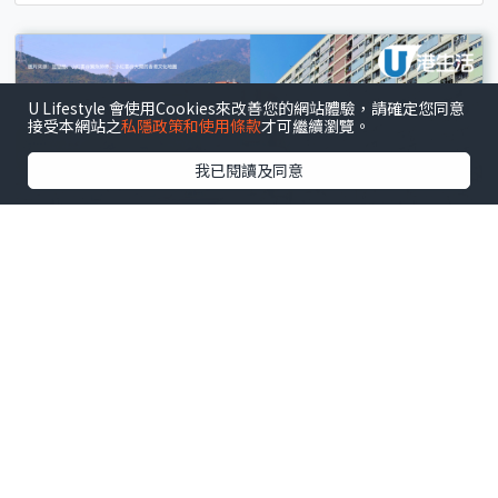
U Lifestyle 會使用Cookies來改善您的網站體驗，請確定您同意
接受本網站之
私隱政策和使用條款
才可繼續瀏覽。
我已閱讀及同意
多區
.
戶外郊遊
香港彩色打卡景點︱6大多巴胺繽紛打卡秘境 港版彩
虹眷村/南法糖果色小鎮/夢幻彩虹階梯
文 : 張詩朗
17小時前