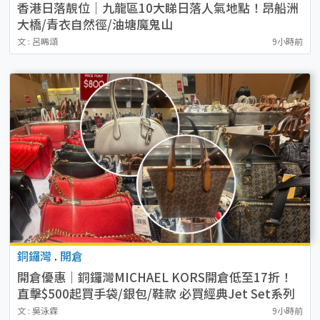
香港日落靚位｜九龍區10大睇日落人氣地點！昂船洲
大橋/青衣自然徑/油塘魔鬼山
文 : 呂晞頌
9小時前
銅鑼灣
.
開倉
開倉優惠｜銅鑼灣MICHAEL KORS開倉低至17折！
直擊$500起買手袋/銀包/鞋款 必買經典Jet Set系列
文 : 吳泳霖
9小時前