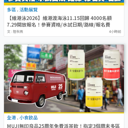
多區
.
活動展覽
【維港泳2026】維港渡海泳11.15回歸 4000名額
7.29開放報名！參賽資格/水試日期/路線/報名費
文 : 陸秋燕
4小時前
全港
.
小食飲品
MUJI無印良品25周年免費派茶飲！指定3個周末多區