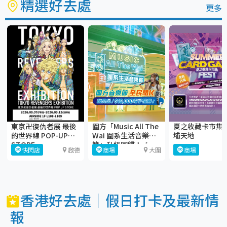
精選好去處
更多
東京卍復仇者展 最後
圍方「Music All The
夏之收藏卡市集
的世界線 POP-UP
Wai 圍系生活音樂
埔天地
STORE
節」升級回歸！🎶
快閃店
啟德
商場
大圍
商場
香港好去處｜假日打卡及最新情
報