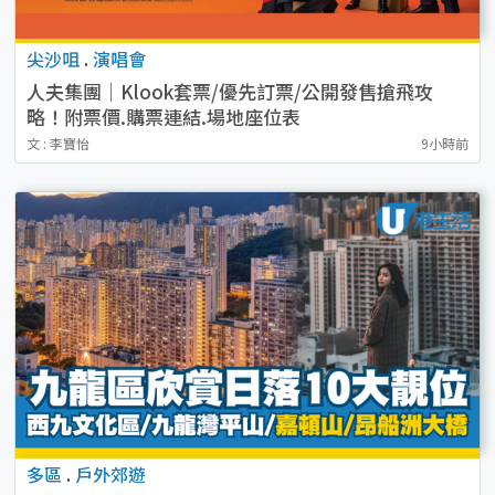
尖沙咀
.
演唱會
人夫集團｜Klook套票/優先訂票/公開發售搶飛攻
略！附票價.購票連結.場地座位表
文 : 李寶怡
9小時前
多區
.
戶外郊遊