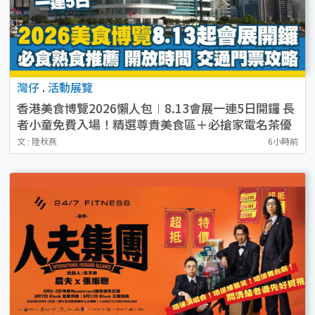
灣仔
.
活動展覽
香港美食博覽2026懶人包︱8.13會展一連5日開鑼 長
者小童免費入場！精選尊貴美食區＋必搶家電名茶優
惠
文 : 陸秋燕
6小時前