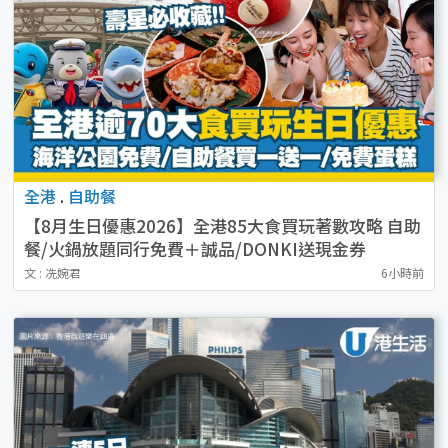
全港
.
自助餐
【8月生日優惠2026】全港85大食買玩著數攻略 自助
餐/火鍋放題同行免費＋誠品/DONKI送現金券
文 : 冼婉君
6小時前