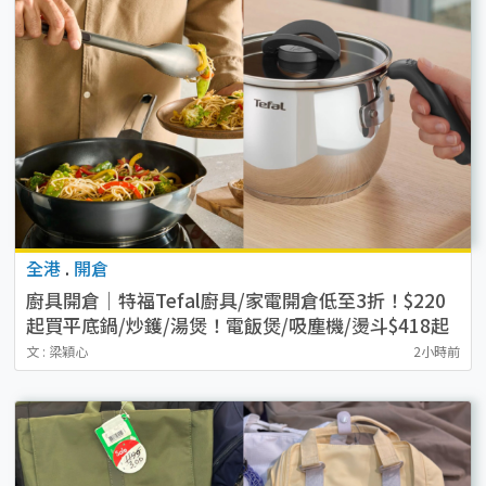
全港
.
開倉
廚具開倉｜特福Tefal廚具/家電開倉低至3折！$220
起買平底鍋/炒鑊/湯煲！電飯煲/吸塵機/燙斗$418起
文 : 梁穎心
2小時前