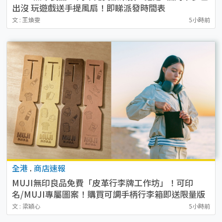
出沒 玩遊戲送手提風扇！即睇派發時間表
文 : 王煥雯
5小時前
全港
.
商店速報
MUJI無印良品免費「皮革行李牌工作坊」！可印
名/MUJI專屬圖案！購買可調手柄行李箱即送限量版
貼紙
文 : 梁穎心
5小時前