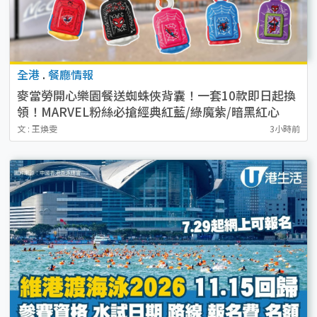
全港
.
餐廳情報
麥當勞開心樂園餐送蜘蛛俠背囊！一套10款即日起換
領！MARVEL粉絲必搶經典紅藍/綠魔紫/暗黑紅心
文 : 王煥雯
3小時前