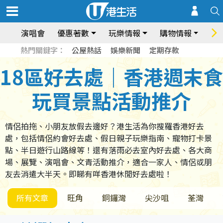
演唱會
優惠著數
玩樂情報
購物情報
飲
熱門關鍵字：
公屋熱話
娛樂新聞
定期存款
18區好去處｜香港週末食
玩買景點活動推介
情侶拍拖、小朋友放假去邊好？港生活為你搜羅香港好去
處，包括情侶約會好去處、假日親子玩樂指南、寵物打卡景
點、半日遊行山路線等！還有落雨必去室內好去處、各大商
場、展覽、演唱會、文青活動推介，適合一家人、情侶或朋
友去消遣大半天。即睇有咩香港休閒好去處啦！
所有文章
旺角
銅鑼灣
尖沙咀
荃灣