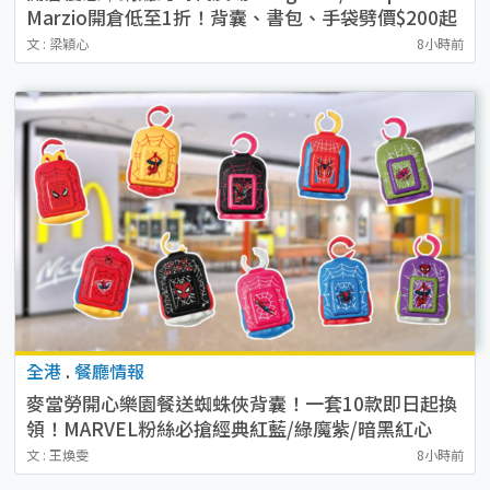
Marzio開倉低至1折！背囊、書包、手袋劈價$200起
文 : 梁穎心
8小時前
全港
.
餐廳情報
麥當勞開心樂園餐送蜘蛛俠背囊！一套10款即日起換
領！MARVEL粉絲必搶經典紅藍/綠魔紫/暗黑紅心
文 : 王煥雯
8小時前