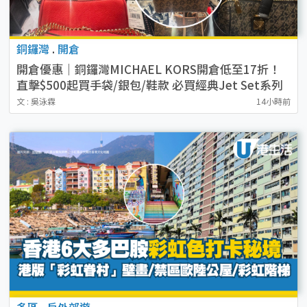
銅鑼灣
.
開倉
開倉優惠｜銅鑼灣MICHAEL KORS開倉低至17折！
直擊$500起買手袋/銀包/鞋款 必買經典Jet Set系列
文 : 吳泳霖
14小時前
多區
.
戶外郊遊