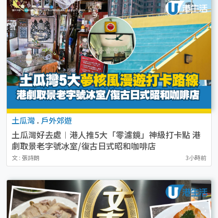
土瓜灣
.
戶外郊遊
土瓜灣好去處︱港人推5大「零濾鏡」神級打卡點 港
劇取景老字號冰室/復古日式昭和咖啡店
文 : 張詩朗
3小時前