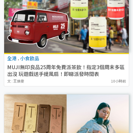
全港
.
小食飲品
MUJI無印良品25周年免費派茶飲！指定3個周末多區
出沒 玩遊戲送手提風扇！即睇派發時間表
文 : 王煥雯
10小時前