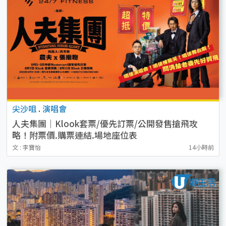
尖沙咀
.
演唱會
人夫集團｜Klook套票/優先訂票/公開發售搶飛攻
略！附票價.購票連結.場地座位表
文 : 李寶怡
14小時前