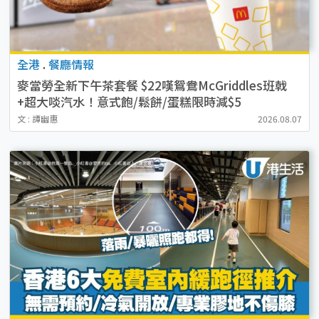
全港
.
餐廳情報
麥當勞全新下午茶套餐 $22嘆鴛鴦McGriddles班戟
+超大啖汽水！意式飽/鬆餅/蛋糕限時減$5
文 : 譚幽惠
2026.08.07