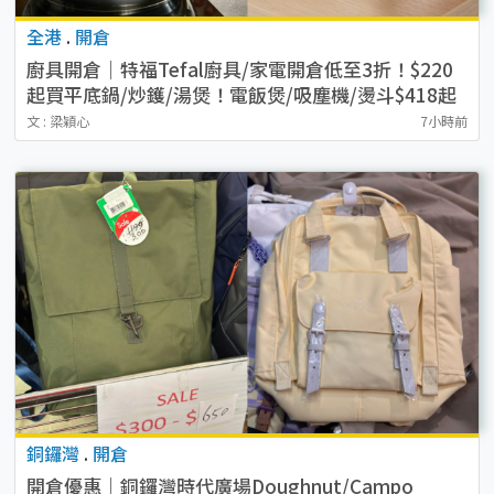
全港
.
開倉
廚具開倉｜特福Tefal廚具/家電開倉低至3折！$220
起買平底鍋/炒鑊/湯煲！電飯煲/吸塵機/燙斗$418起
文 : 梁穎心
7小時前
銅鑼灣
.
開倉
開倉優惠｜銅鑼灣時代廣場Doughnut/Campo