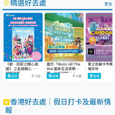
精選好去處
更多
《愛．回家之開心速
圍方「Music All The
夏之收藏卡市集
遞》 之全城開心．愛
Wai 圍系生活音樂
埔天地
回家派對
節」升級回歸！🎶
商場
沙田
商場
大圍
商場
香港好去處｜假日打卡及最新情
報