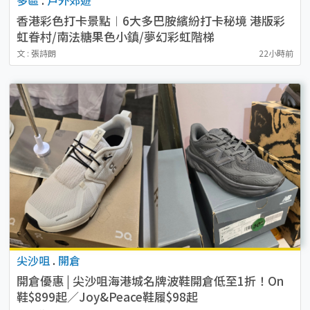
香港彩色打卡景點︱6大多巴胺繽紛打卡秘境 港版彩
虹眷村/南法糖果色小鎮/夢幻彩虹階梯
文 : 張詩朗
22小時前
尖沙咀
.
開倉
開倉優惠 | 尖沙咀海港城名牌波鞋開倉低至1折！On
鞋$899起／Joy&Peace鞋履$98起