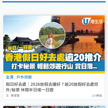
全港
.
戶外郊遊
假日好去處｜2026放假去邊好？逾20放假好去處郊
外/秘景 休閒半日或一日遊
文 : 陳潔雯
2小時前