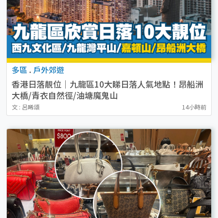
多區
.
戶外郊遊
香港日落靚位｜九龍區10大睇日落人氣地點！昂船洲
大橋/青衣自然徑/油塘魔鬼山
文 : 呂晞頌
14小時前