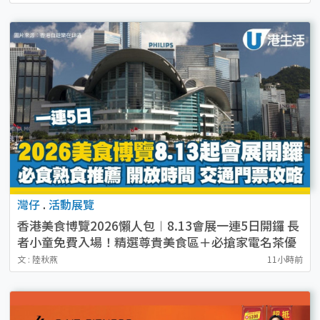
灣仔
.
活動展覽
香港美食博覽2026懶人包︱8.13會展一連5日開鑼 長
者小童免費入場！精選尊貴美食區＋必搶家電名茶優
惠
文 : 陸秋燕
11小時前