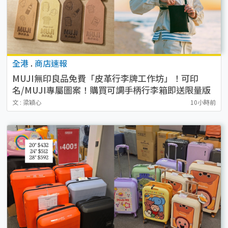
全港
.
商店速報
MUJI無印良品免費「皮革行李牌工作坊」！可印
名/MUJI專屬圖案！購買可調手柄行李箱即送限量版
貼紙
文 : 梁穎心
10小時前