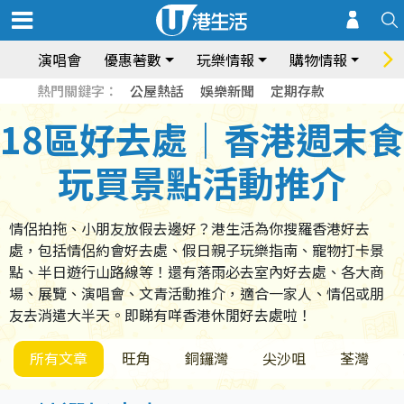
演唱會
優惠著數
玩樂情報
購物情報
飲
熱門關鍵字：
公屋熱話
娛樂新聞
定期存款
18區好去處｜香港週末食
玩買景點活動推介
情侶拍拖、小朋友放假去邊好？港生活為你搜羅香港好去
處，包括情侶約會好去處、假日親子玩樂指南、寵物打卡景
點、半日遊行山路線等！還有落雨必去室內好去處、各大商
場、展覽、演唱會、文青活動推介，適合一家人、情侶或朋
友去消遣大半天。即睇有咩香港休閒好去處啦！
所有文章
旺角
銅鑼灣
尖沙咀
荃灣