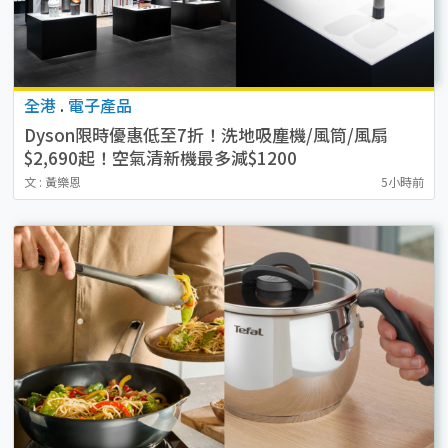
全港
.
電子產品
Dyson限時優惠低至7折！洗地吸塵機/風筒/風扇
$2,690起！空氣清新機最多減$1200
文 : 黃樂恩
5小時前