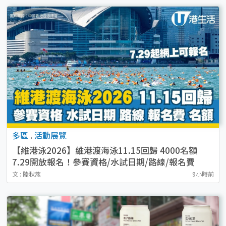
多區
.
活動展覽
【維港泳2026】維港渡海泳11.15回歸 4000名額
7.29開放報名！參賽資格/水試日期/路線/報名費
文 : 陸秋燕
9小時前