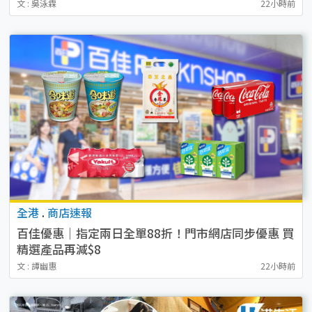
文 : 吳泳霖
22小時前
全港
.
商店速報
百佳優惠｜指定兩日全單88折！門市網店同步優惠 買
精選產品再減$8
文 : 譚幽惠
22小時前