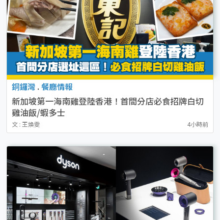
銅鑼灣
.
餐廳情報
新加坡第一海南雞登陸香港！首間分店必食招牌白切
雞油飯/蝦多士
文 : 王煥雯
4小時前