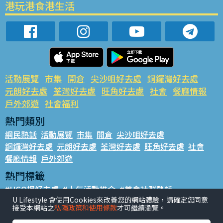
港玩港食港生活
活動展覽
市集
開倉
尖沙咀好去處
銅鑼灣好去處
元朗好去處
荃灣好去處
旺角好去處
社會
餐廳情報
戶外郊遊
社會福利
熱門類別
網民熱話
活動展覽
市集
開倉
尖沙咀好去處
銅鑼灣好去處
元朗好去處
荃灣好去處
旺角好去處
社會
餐廳情報
戶外郊遊
熱門標籤
#UGO搵好去處
#人氣活動推介
#美食社群熱話
U Lifestyle 會使用Cookies來改善您的網站體驗，請確定您同意
#親子玩樂好去處
#ULifestyle應用程式
#限時搶
接受本網站之
私隱政策和使用條款
才可繼續瀏覽。
#UJetso禮物放送
#ULifestyle商戶中心
#著數
#網絡熱話