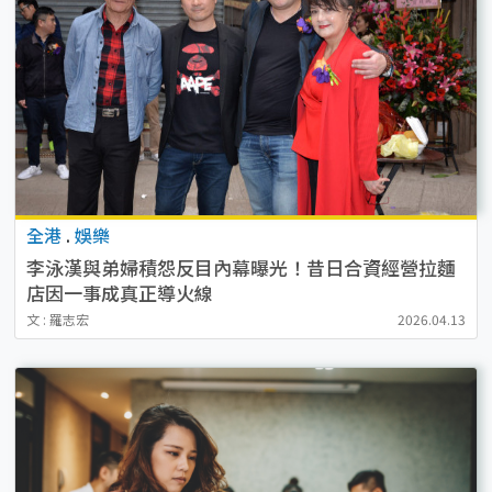
全港
.
娛樂
李泳漢與弟婦積怨反目內幕曝光！昔日合資經營拉麵
店因一事成真正導火線
文 : 羅志宏
2026.04.13