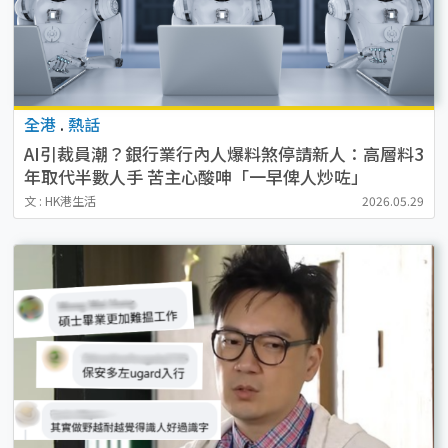
全港
.
熱話
AI引裁員潮？銀行業行內人爆料煞停請新人：高層料3
年取代半數人手 苦主心酸呻「一早俾人炒咗」
文 : HK港生活
2026.05.29