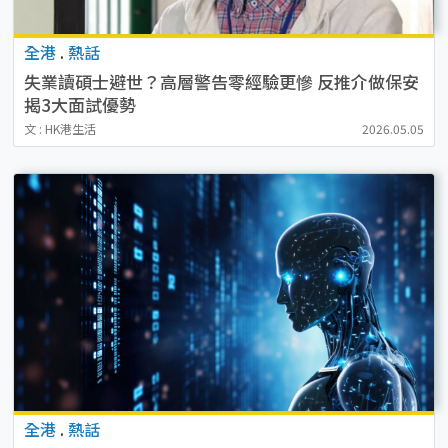
全港
.
熱話
失業讀碩士避世？高層警告零經驗更慘 反推介做保安
揭3大面試優勢
文 : HK港生活
2026.05.05
全港
.
熱話