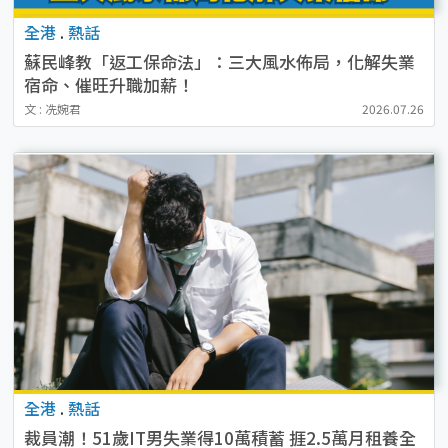
全港
.
熱話
蘇民峰教「返工保命法」：三大風水佈局，化解失業
宿命、催旺升職加薪！
文 : 冼婉君
2026.07.26
全港
.
熱話
裁員潮！51歲IT男失業得10萬積蓄 捱2.5萬月租養全