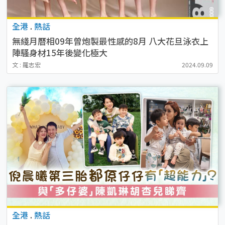
全港
.
熱話
無綫月曆相09年曾炮製最性感的8月 八大花旦泳衣上
陣騷身材15年後變化極大
文 : 羅志宏
2024.09.09
全港
.
熱話