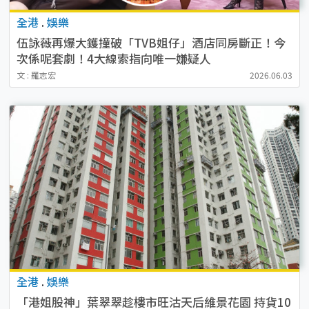
全港
.
娛樂
伍詠薇再爆大鑊撞破「TVB姐仔」酒店同房斷正！今
次係呢套劇！4大線索指向唯一嫌疑人
文 : 羅志宏
2026.06.03
全港
.
娛樂
「港姐股神」葉翠翠趁樓市旺沽天后維景花園 持貨10