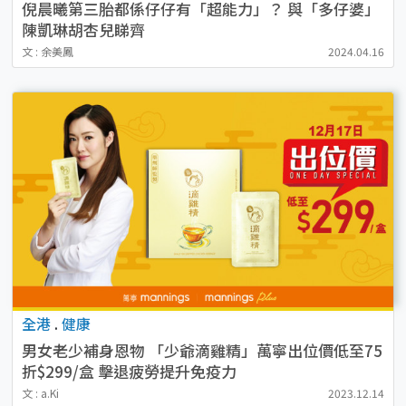
倪晨曦第三胎都係仔仔有「超能力」？ 與「多仔婆」
陳凱琳胡杏兒睇齊
文 : 余美鳳
2024.04.16
全港
.
健康
男女老少補身恩物 「少爺滴雞精」萬寧出位價低至75
折$299/盒 擊退疲勞提升免疫力
文 : a.Ki
2023.12.14