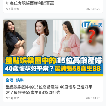
年高位套現帳面獲利近百萬
文 : 羅志宏
2026.05.22
全港
.
娛樂
盤點娛樂圈中的15位高齡產婦 40歲懷孕已經好平
常？最誇張58歲生BB為母則強
文 : 鄭惠文
2026.04.26