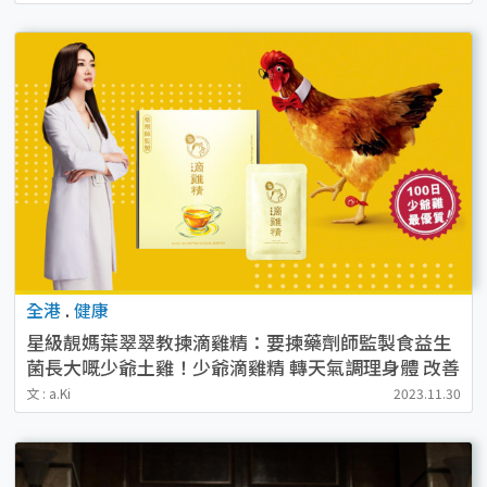
全港
.
健康
星級靚媽葉翠翠教揀滴雞精：要揀藥劑師監製食益生
菌長大嘅少爺土雞！少爺滴雞精 轉天氣調理身體 改善
易攰易病無嚟精神
文 : a.Ki
2023.11.30