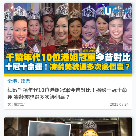
全港
.
娛樂
細數千禧年代10位港姐冠軍今昔對比！揭秘十冠十命
運 凍齡美貌選多次邊個贏？
文 : 羅志宏
2025.08.24