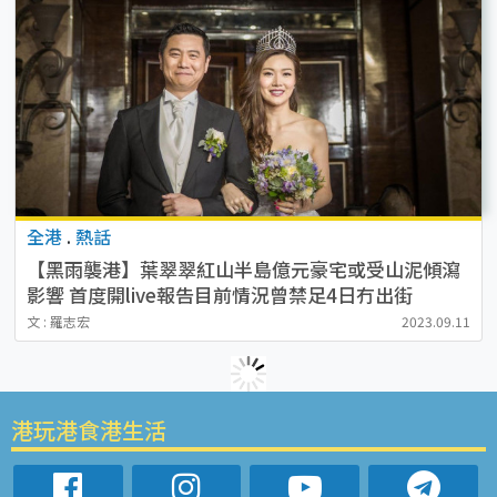
全港
.
熱話
【黑雨襲港】葉翠翠紅山半島億元豪宅或受山泥傾瀉
影響 首度開live報告目前情況曾禁足4日冇出街
文 : 羅志宏
2023.09.11
港玩港食港生活