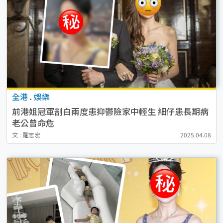
全港
.
娛樂
前港姐冠軍剖白兩度患抑鬱險家中輕生 細仔患長期病
老公曾命危
文 : 羅志宏
2025.04.08