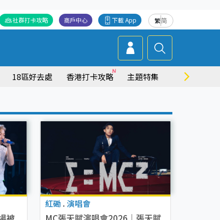
社群打卡攻略
商戶中心
下載 App
繁
简
18區好去處
香港打卡攻略
主題特集
商場情報
紅磡
.
演唱會
場被
MC張天賦演唱會2026｜張天賦