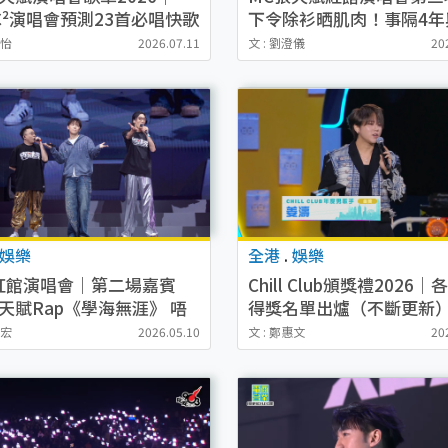
C²演唱會預測23首必唱快歌
下令除衫晒肌肉！事隔4年
焯菲同台合唱爆「黑歷史
寶怡
2026.07.11
文 : 劉澄儀
20
娛樂
全港
.
娛樂
紅館演唱會｜第二場嘉賓
Chill Club頒獎禮2026
天賦Rap《學海無涯》 唔
得獎名單出爐（不斷更新
詞機自爆係農夫鐵粉
CHILLCLUB推介榜年度推
志宏
2026.05.10
文 : 鄭惠文
20
25/26