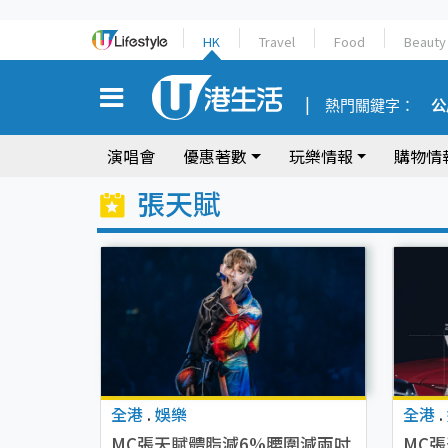
HK
Travel
Food
Beauty
熱門關鍵字：
公
演唱會
優惠著數
玩樂情報
購物情
張天賦
全港
.
娛樂
全港
.
MC張天賦體脂減6%腰圍減兩吋
MC張