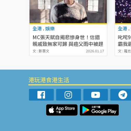
全港
.
娛樂
全港
.
MC張天賦自揭悲慘身世！信錯
叱咤9
親戚致無家可歸 與癌父雨中被趕
霸我
出街：一場惡夢
學友
文 : 鄭惠文
2026.01.17
文 : 羅
港玩港食港生活