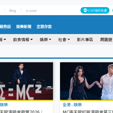
Blog
e-zone
U GO搵好去處
屋熱話
娛樂新聞
定期存款
報
飲食情報
娛樂
社會
影片專區
周圍遊
娛樂
全港
.
娛樂
天賦演唱會歌單2026｜
MC張天賦紅館演唱會第三