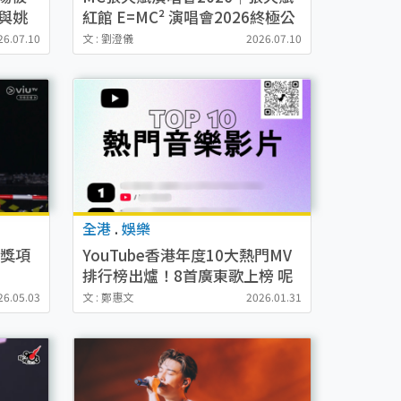
與姚
紅館 E=MC² 演唱會2026終極公
」
開發售！門票／票價／公開發售
26.07.10
文 : 劉澄儀
2026.07.10
日期／座位表（不斷更新）
全港
.
娛樂
｜各獎項
YouTube香港年度10大熱門MV
）
排行榜出爐！8首廣東歌上榜 呢
介
首唱到街知巷聞屈居亞軍
26.05.03
文 : 鄭惠文
2026.01.31