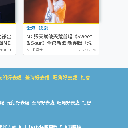
全港
.
娛樂
允謙出
MC張天賦破天荒首唱《Sweet
壓MC
& Sour》全碟新歌 新專輯「洗
榜式」雄霸歌曲榜頭10位
26.01.01
文 : 劉澄儀
2025.08.20
元朗好去處
荃灣好去處
旺角好去處
社會
處
元朗好去處
荃灣好去處
旺角好去處
社會
樂好去處
#ULifestyle應用程式
#限時搶