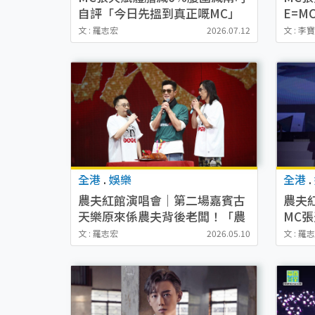
自評「今日先搵到真正嘅MC」
E=M
+情歌
文 : 羅志宏
2026.07.12
文 : 李
全港
.
娛樂
全港
.
農夫紅館演唱會｜第二場嘉賓古
農夫
天樂原來係農夫背後老闆！「農
MC張
作天下」白武士壓軸切燒豬
睇提
文 : 羅志宏
2026.05.10
文 : 羅