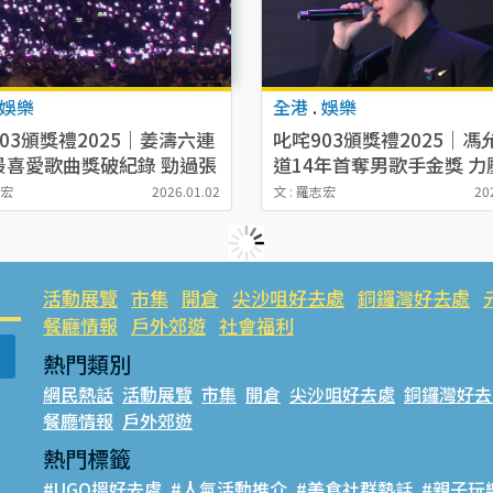
娛樂
全港
.
娛樂
03頒獎禮2025｜姜濤六連
叱咤903頒獎禮2025｜馮
最喜愛歌曲獎破紀錄 勁過張
道14年首奪男歌手金獎 力
創史上最癲神話
張天賦、陳柏宇
志宏
2026.01.02
文 : 羅志宏
20
活動展覽
市集
開倉
尖沙咀好去處
銅鑼灣好去處
餐廳情報
戶外郊遊
社會福利
熱門類別
網民熱話
活動展覽
市集
開倉
尖沙咀好去處
銅鑼灣好去
餐廳情報
戶外郊遊
熱門標籤
#UGO搵好去處
#人氣活動推介
#美食社群熱話
#親子玩