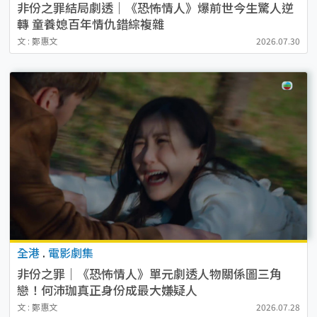
非份之罪結局劇透｜《恐怖情人》爆前世今生驚人逆
轉 童養媳百年情仇錯綜複雜
文 : 鄭惠文
2026.07.30
全港
.
電影劇集
非份之罪｜《恐怖情人》單元劇透人物關係圖三角
戀！何沛珈真正身份成最大嫌疑人
文 : 鄭惠文
2026.07.28