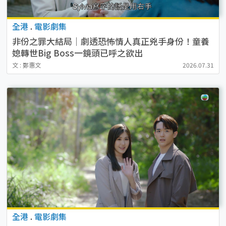
全港
.
電影劇集
非份之罪大結局｜劇透恐怖情人真正兇手身份！童養
媳轉世Big Boss一鏡頭已呼之欲出
文 : 鄭惠文
2026.07.31
全港
.
電影劇集