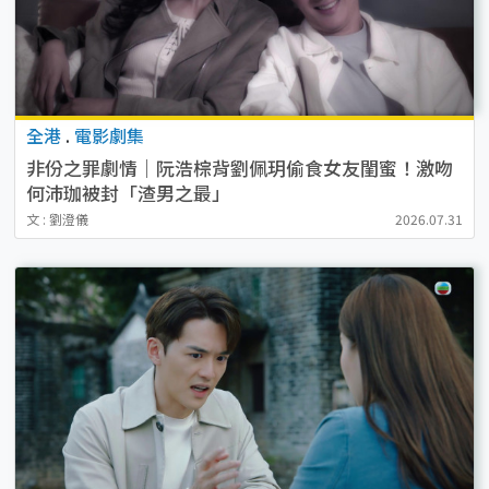
全港
.
電影劇集
非份之罪劇情｜阮浩棕背劉佩玥偷食女友閨蜜！激吻
何沛珈被封「渣男之最」
文 : 劉澄儀
2026.07.31