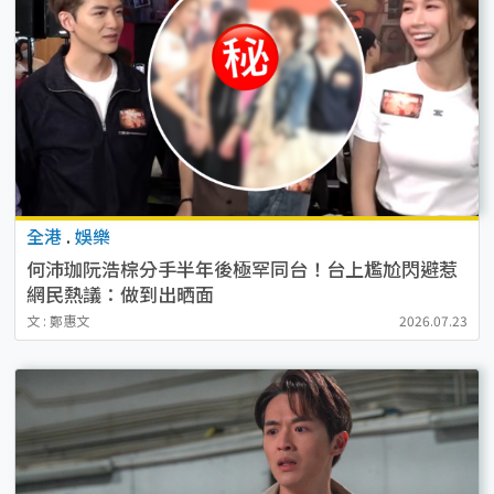
全港
.
娛樂
何沛珈阮浩棕分手半年後極罕同台！台上尷尬閃避惹
網民熱議：做到出晒面
文 : 鄭惠文
2026.07.23