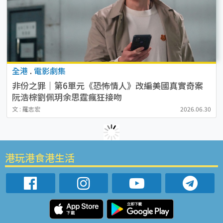
全港
.
電影劇集
非份之罪｜第6單元《恐怖情人》改編美國真實奇案
阮浩棕劉佩玥余思霆瘋狂接吻
文 : 羅志宏
2026.06.30
港玩港食港生活