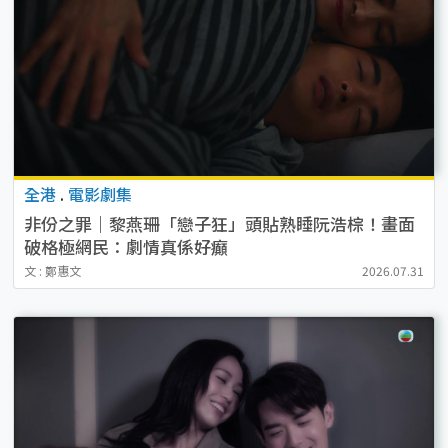
全港
.
電影劇集
非份之罪｜黎燕珊「戀子狂」頭貼熟睡阮浩棕！畫面
破格極網民：劇情真係好癲
文 : 鄭惠文
2026.07.31