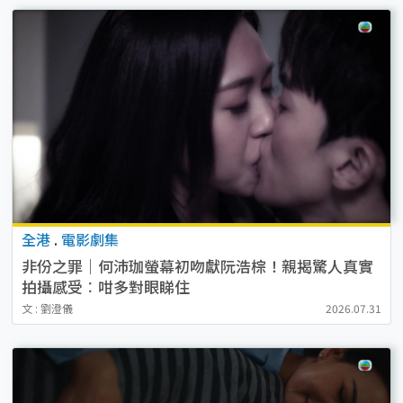
全港
.
電影劇集
非份之罪｜何沛珈螢幕初吻獻阮浩棕！親揭驚人真實
拍攝感受︰咁多對眼睇住
文 : 劉澄儀
2026.07.31