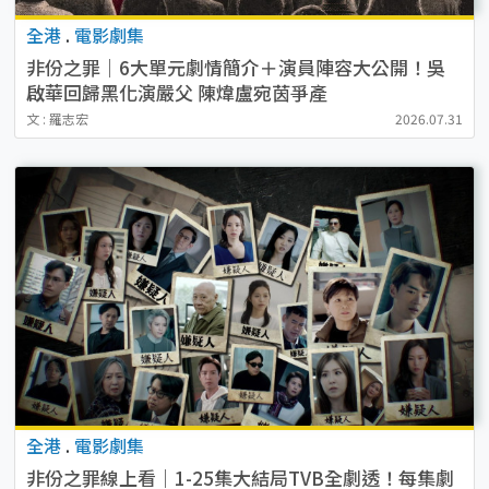
全港
.
電影劇集
非份之罪｜6大單元劇情簡介＋演員陣容大公開！吳
啟華回歸黑化演嚴父 陳煒盧宛茵爭產
文 : 羅志宏
2026.07.31
全港
.
電影劇集
非份之罪線上看｜1-25集大結局TVB全劇透！每集劇