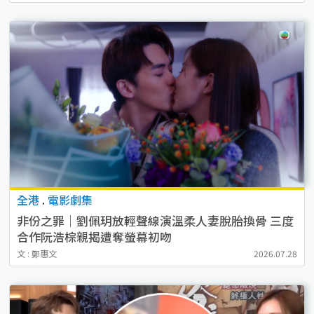
全港
.
電影劇集
非份之罪｜劉佩玥放輕聲線演溫柔人妻脫胎換骨 三度
合作阮浩棕親揭遭奪螢幕初吻
文 : 鄭惠文
2026.07.28