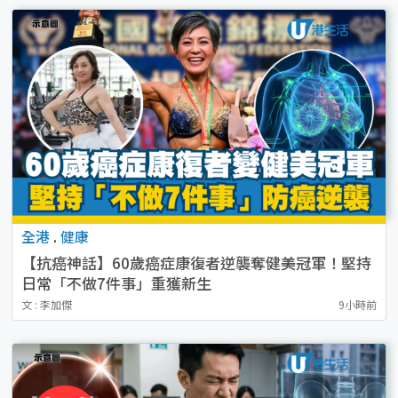
全港
.
健康
【抗癌神話】60歲癌症康復者逆襲奪健美冠軍！堅持
日常「不做7件事」重獲新生
文 : 李加傑
9小時前