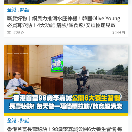
全港
.
熱話
斷貨好物｜網民力推消水腫神器！韓國Olive Young
必買耳穴貼！4大功能 瘦臉/減食慾/安睡極速見效
文 : 梁穎心
3小時前
全港
.
熱話
香港首富長壽秘訣！98歲李嘉誠公開6大養生習慣 每