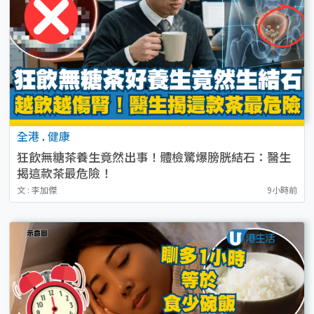
全港
.
健康
狂飲無糖茶養生竟然出事！體檢驚爆膀胱結石：醫生
揭這款茶最危險！
文 : 李加傑
9小時前