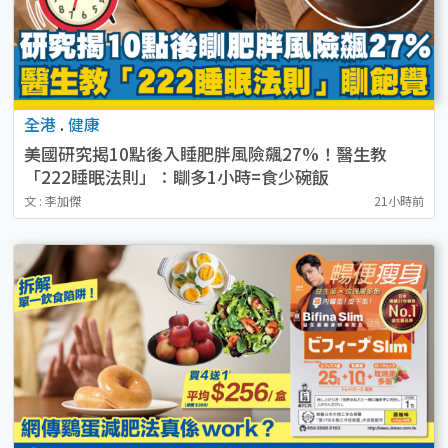
全港
.
健康
美國研究揭10點後入睡肥胖風險飆27%！醫生教
「222睡眠法則」：瞓多1小時=食少碗飯
文 : 李加傑
21小時前