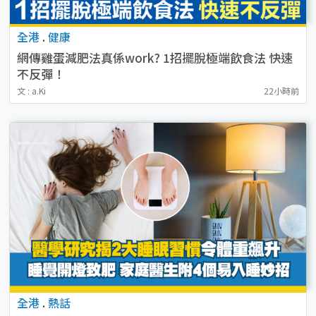
全港
.
健康
網傳雞蛋減肥法真係work? 1招擺脫極端飲食法 快速
不反彈！
文 : a.Ki
22小時前
全港
.
熱話