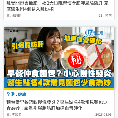
睡覺開燈會致肥！揭2大睡眠習慣令肥胖風險飆升 家
庭醫生附4個易入睡妙招
文 : 張詩朗
22小時前
全港
.
健康
麵包當早餐恐致慢性發炎？醫生點名4款常見麵包少
食為妙！嚴重引爆脂肪肝加速血管硬化
文 : 李加傑
2026.08.06