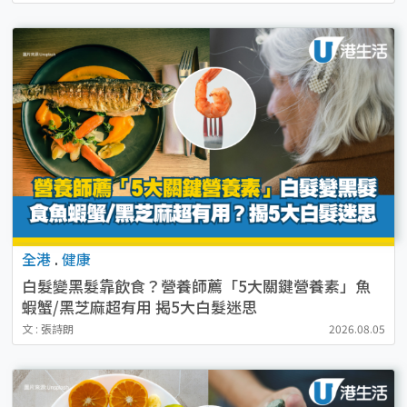
全港
.
健康
白髮變黑髮靠飲食？營養師薦「5大關鍵營養素」魚
蝦蟹/黑芝麻超有用 揭5大白髮迷思
文 : 張詩朗
2026.08.05