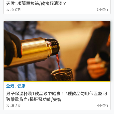
天做1項簡單拉筋/飲食超清淡？
文 : 張詩朗
3小時前
全港
.
健康
男子保溫杯裝1飲品致中鉛毒！7種飲品勿用保溫壺 可
致嚴重貧血/損肝腎功能/失智
文 : 王煥雯
4小時前