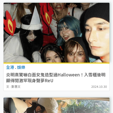
全港
.
娛樂
炎明熹驚嚇白面女鬼造型過Halloween！入雪櫃後明
顯得閒激罕現身聲夢ReU
文 : 鄭惠文
2024.10.30