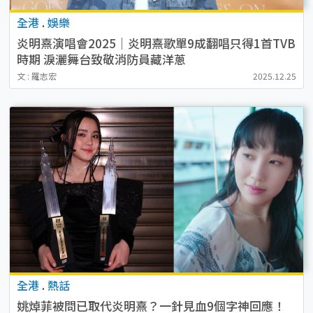
全港
.
娛樂
炎明熹演唱會2025｜炎明熹歌單9成翻唱只得1首TVB
時期 淚灑舞台致敬消防員藏洋蔥
文 : 羅志宏
2025.12.25
全港
.
熱話
姚焯菲被問已取代炎明熹？一針見血9個字神回應！