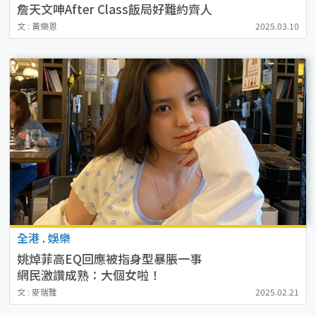
詹天文呻After Class飯局好難約齊人
文 : 黃樂恩
2025.03.10
全港
.
娛樂
姚焯菲高EQ回應被指身型暴脹一事
網民激讚成熟：大個女啦！
文 : 麥瑞雅
2025.02.21