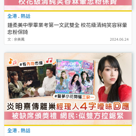
全港
.
熱話
鍾柔美中學畢業考第一文武雙全 校花級清純笑容冧暈
忠粉保錡
文 : 余美鳳
2024.06.24
全港
.
熱話