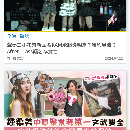
全港
.
熱話
聲夢三小花有新團名KAM飛起炎明熹？續約風波令
After Class疑名存實亡
文 : 羅志宏
2024.07.22