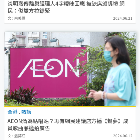
炎明熹傳離巢經理人4字曖昧回應 被缺席頒獎禮 網
民：似雙方拉鋸緊
文 : 余美鳳
2024.06.21
全港
.
熱話
AEON淪為點唱站？再有網民建議店方播《聲夢》成
員歌曲兼邀拍廣告
文 : 溫藹紅
2024.06.12