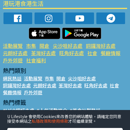
港玩港食港生活
活動展覽
市集
開倉
尖沙咀好去處
銅鑼灣好去處
元朗好去處
荃灣好去處
旺角好去處
社會
餐廳情報
戶外郊遊
社會福利
熱門類別
網民熱話
活動展覽
市集
開倉
尖沙咀好去處
銅鑼灣好去處
元朗好去處
荃灣好去處
旺角好去處
社會
餐廳情報
戶外郊遊
熱門標籤
#UGO搵好去處
#人氣活動推介
#美食社群熱話
U Lifestyle 會使用Cookies來改善您的網站體驗，請確定您同意
#親子玩樂好去處
#ULifestyle應用程式
#限時搶
接受本網站之
私隱政策和使用條款
才可繼續瀏覽。
#UJetso禮物放送
#ULifestyle商戶中心
#著數
#網絡熱話