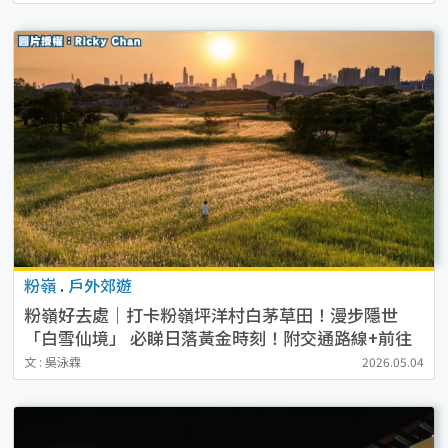
粉嶺
.
戶外郊遊
粉嶺好去處｜打卡粉嶺坪洋村白茅草田！漫步隱世
「白雪仙境」 必睇日落黃金時刻！附交通路線+前往
方法
文 : 吳泳霖
2026.05.04