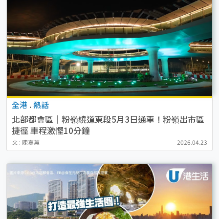
全港
.
熱話
北部都會區｜粉嶺繞道東段5月3日通車！粉嶺出市區
捷徑 車程激慳10分鐘
文 : 陳嘉蕙
2026.04.23