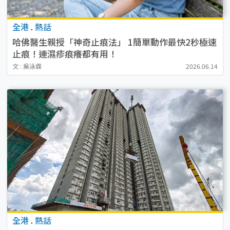
全港
.
熱話
哈佛醫生親授「神奇止痕法」 1簡單動作最快2秒極速
止痕！連濕疹痕癢都有用！
文 : 吳泳霖
2026.06.14
全港
.
熱話