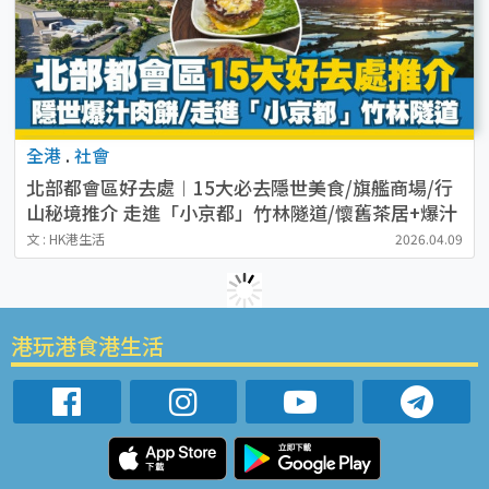
全港
.
社會
北部都會區好去處︱15大必去隱世美食/旗艦商場/行
山秘境推介 走進「小京都」竹林隧道/懷舊茶居+爆汁
肉餅！
文 : HK港生活
2026.04.09
港玩港食港生活