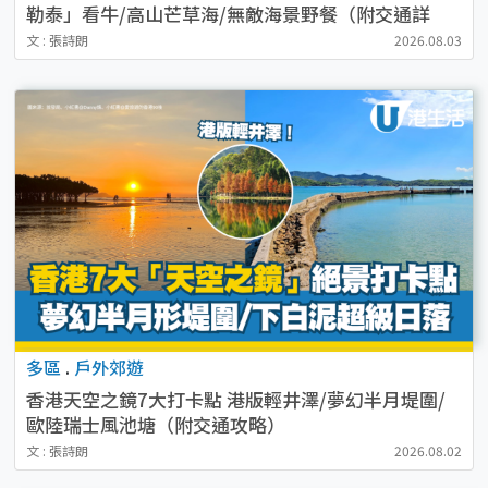
勒泰」看牛/高山芒草海/無敵海景野餐（附交通詳
情）
文 : 張詩朗
2026.08.03
多區
.
戶外郊遊
香港天空之鏡7大打卡點 港版輕井澤/夢幻半月堤圍/
歐陸瑞士風池塘（附交通攻略）
文 : 張詩朗
2026.08.02