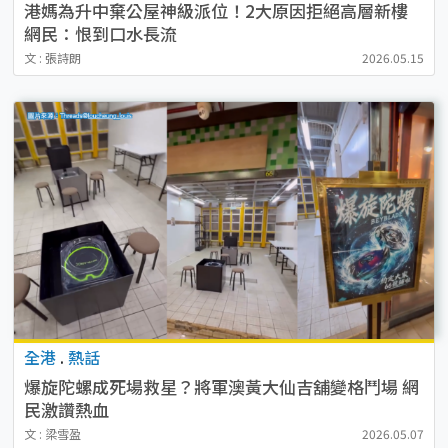
港媽為升中棄公屋神級派位！2大原因拒絕高層新樓
網民：恨到口水長流
文 : 張詩朗
2026.05.15
全港
.
熱話
爆旋陀螺成死場救星？將軍澳黃大仙吉舖變格鬥場 網
民激讚熱血
文 : 梁雪盈
2026.05.07