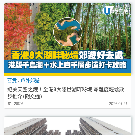
西貢
.
戶外郊遊
絕美天空之鏡！全港8大隱世湖畔秘境 零難度輕鬆散
步推介(附交通)
文 : 張詩朗
2026.07.26