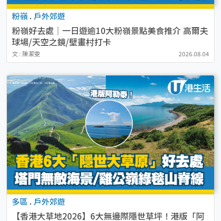
粉嶺
.
戶外郊遊
粉嶺好去處｜一日遊逾10大粉嶺景點美食推介 高爾夫
球場/天空之鏡/壁畫村打卡
文 : 陳潔雯
2026.08.04
多區
.
戶外郊遊
【香港大草地2026】6大無邊際隱世草坪！港版「阿