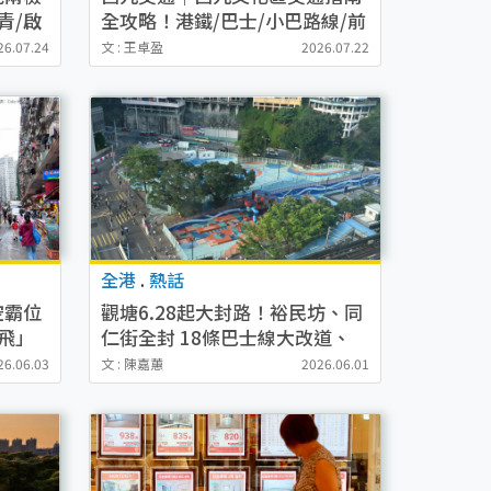
青/啟
全攻略！港鐵/巴士/小巴路線/前
巴交通
往方法
26.07.24
文 : 王卓盈
2026.07.22
全港
.
熱話
空霸位
觀塘6.28起大封路！裕民坊、同
飛」
仁街全封 18條巴士線大改道、
沿途掟
的士站撤走（附新路線地圖）
26.06.03
文 : 陳嘉蕙
2026.06.01