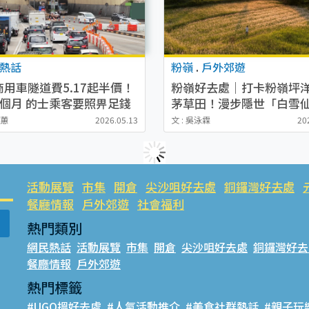
熱話
粉嶺
.
戶外郊遊
商用車隧道費5.17起半價！
粉嶺好去處｜打卡粉嶺坪
2個月 的士乘客要照畀足錢
茅草田！漫步隱世「白雪
必睇日落黃金時刻！附交
嘉蕙
2026.05.13
文 : 吳泳霖
20
+前往方法
活動展覽
市集
開倉
尖沙咀好去處
銅鑼灣好去處
餐廳情報
戶外郊遊
社會福利
熱門類別
網民熱話
活動展覽
市集
開倉
尖沙咀好去處
銅鑼灣好去
餐廳情報
戶外郊遊
熱門標籤
#UGO搵好去處
#人氣活動推介
#美食社群熱話
#親子玩