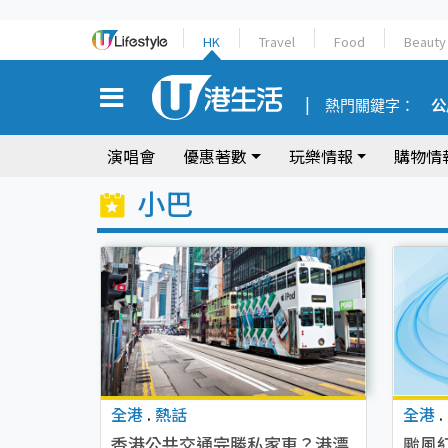
HK
Travel
Food
Beauty
熱門關鍵字：
公
演唱會
優惠著數
玩樂情報
購物情
小巴
全港
.
熱話
全港
.
香港公共交通完勝私家車？港漂
颱風