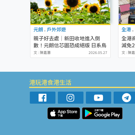
元朗
.
戶外郊遊
全港
.
親子好去處｜新田收地進入倒
全港
數！元朗信芯園恐成絕版 日系鳥
減免
居＋3萬呎太陽花海最後朝聖 附
文 : 陳嘉蕙
2026.05.27
文 : 陳
開放時間/交通方法/入場費
港玩港食港生活