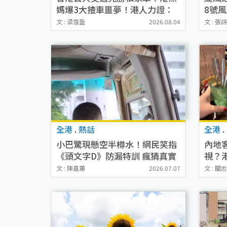
媽爆3大揸車噩夢！港人力證：
8號
咁搭先係效率MAX
國泰
文 : 梁雪盈
2026.08.04
文 : 張
新）
全港
.
熱話
全港
.
小巴驚現懸空半樽水！網民笑指
內地
《頭文字D》防漏特訓 瘋猜真實
視？
用途
潛規
文 : 陳嘉蕙
2026.07.07
文 : 關