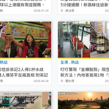
風球以上港鐵有限度服務、
5分鐘通關！新路線往返葵
取消周日部份航班（不斷更
德/馬鞍山/屯門 巴士、小
詩朗
2026.07.25
文 : 吳泳霖
20
懶人包
熱話
全港
.
熱話
客控訴茶記2人得1杯水歧
叮叮驚現「金蟬脫殼」隔
港人爆笑平反揭真相 附茶記
新方法！內地客竟用1物「
則
去座位？ 網民爆笑應對：
志傑
2026.06.26
文 : 關志傑
20
出車外