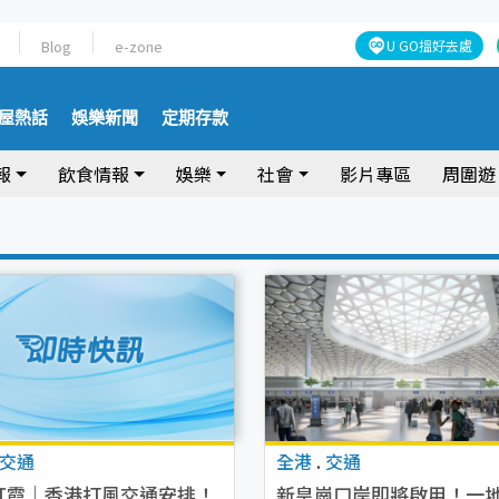
Blog
e-zone
U GO搵好去處
屋熱話
娛樂新聞
定期存款
報
飲食情報
娛樂
社會
影片專區
周圍遊
交通
全港
.
交通
紅霞｜香港打風交通安排！
新皇崗口岸即將啟用！一