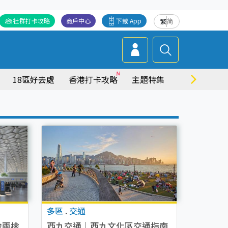
社群打卡攻略
商戶中心
下載 App
繁
简
18區好去處
香港打卡攻略
主題特集
商場情報
多區
.
交通
地兩檢
西九交通｜西九文化區交通指南