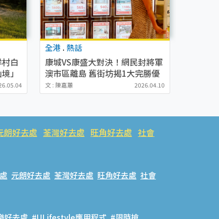
全港
.
熱話
洋村白
康城VS康盛大對決！網民封將軍
仙境」
澳市區離島 舊街坊揭1大完勝優
通路線
勢
26.05.04
文 : 陳嘉蕙
2026.04.10
元朗好去處
荃灣好去處
旺角好去處
社會
處
元朗好去處
荃灣好去處
旺角好去處
社會
樂好去處
#ULifestyle應用程式
#限時搶