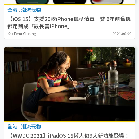
全港
.
潮流玩物
【iOS 15】支援20款iPhone機型清單一覽 6年前舊機
都用到成「最長壽iPhone」
文 : Femi Cheung
2021.06.09
全港
.
潮流玩物
【WWDC 2021】iPadOS 15懶人包9大新功能登場！