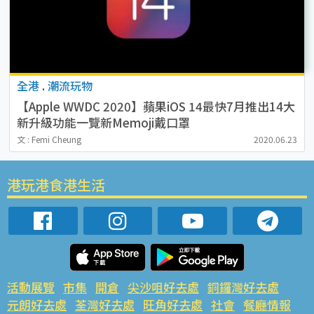
全港
.
潮流玩物
【Apple WWDC 2020】蘋果iOS 14最快7月推出14大
新升級功能一覽新Memoji戴口罩
文 : Femi Cheung
2020.06.23
港玩港食港生活
活動展覽
市集
開倉
尖沙咀好去處
銅鑼灣好去處
元朗好去處
荃灣好去處
旺角好去處
社會
餐廳情報