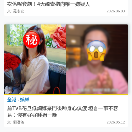
次係呢套劇！4大線索指向唯一嫌疑人
文 : 羅志宏
2026.06.03
全港
.
娛樂
前TVB花旦低調嫁豪門後呻身心俱疲 坦言一事不容
易：沒有好好睡過一晚
文 : 劉澄儀
2026.05.12