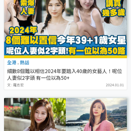
全港
.
熱話
細數8個難以相信2024年要踏入40歲的女藝人！呢位
人妻似2字頭 有一位以為50+
文 : 羅志宏
2024.01.01