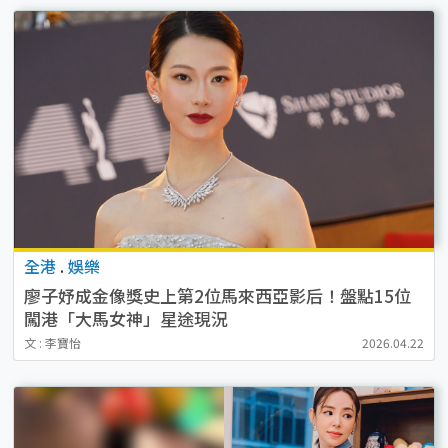
全港
.
娛樂
廖子妤成金像獎史上第2位馬來西亞影后！盤點15位
闖港「大馬女神」星途現況
文 : 李寶怡
2026.04.22