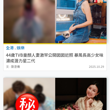
全港
.
娛樂
44歲TVB童顏人妻激罕公開囡囡近照 暴風長高少女味
濃成潛力星二代
文 : 劉澄儀
2025.10.29