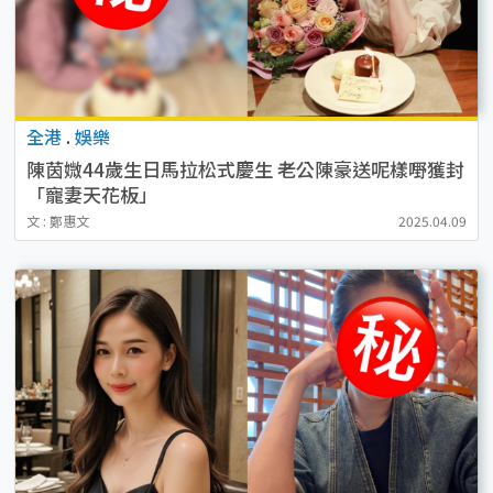
全港
.
娛樂
陳茵媺44歲生日馬拉松式慶生 老公陳豪送呢樣嘢獲封
「寵妻天花板」
文 : 鄭惠文
2025.04.09