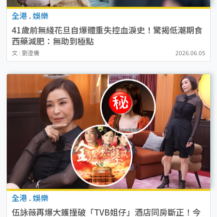
全港
.
娛樂
41歲前無綫花旦自爆體重失控血淚史！驚揭低潮期食
西藥減肥：無助到極點
文 : 劉澄儀
2026.06.05
全港
.
娛樂
伍詠薇再爆大鑊撞破「TVB姐仔」酒店同房斷正！今