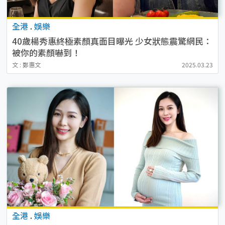
全港
.
娛樂
40歲楊秀惠終極素顏真面目曝光 少女狀態震驚網民：
被你的素顏嚇到！
文 : 鄭惠文
2025.03.23
全港
.
娛樂