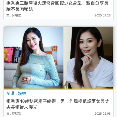
楊秀惠三胎產後火速修身回復少女身型！親自分享長
胎不長肉秘訣
文 : 麥瑞雅
2025.02.28
全港
.
娛樂
楊秀惠40歲秘密產子終得一男！作風極低調兩女與丈
夫長相從未曝光
文 : 麥瑞雅
2025.02.05