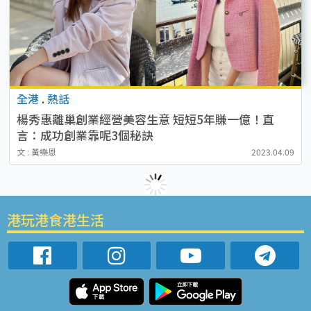
全港
.
熱話
楊秀惠離巢創業經營美容生意 短短5年賺一億！直
言：成功創業靠呢3個秘訣
文 : 黃樂恩
2023.04.09
港玩港食港生活