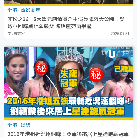
全港
.
電影劇集
非份之罪｜6大單元劇情簡介＋演員陣容大公開！吳
啟華回歸黑化演嚴父 陳煒盧宛茵爭產
文 : 羅志宏
2026.07.31
全港
.
娛樂
2016年港姐近況逐個睇！亞軍後來居上星途跑贏冠軍