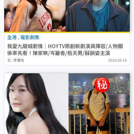
全港
.
電影劇集
我愛九龍城劇情｜HOYTV原創新劇演員陣容/人物關
係率先看！陳家樂/岑麗香/栢天男/蘇韻姿主演
文 : 李寶怡
2025.09.19