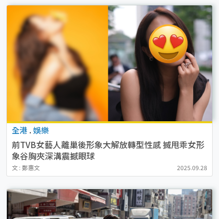
全港
.
娛樂
前TVB女藝人離巢後形象大解放轉型性感 搣甩乖女形
象谷胸夾深溝震撼眼球
文 : 鄭惠文
2025.09.28