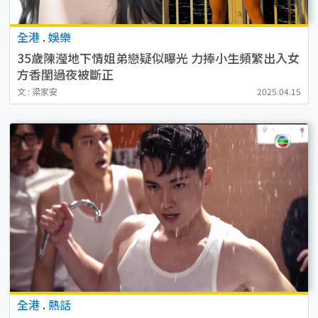
全港
.
娛樂
35歲陳瀅地下情姐弟戀疑似曝光 力捧小生頻繁出入女
方香閨過夜被斷正
文 : 梁家安
2025.04.15
全港
.
熱話