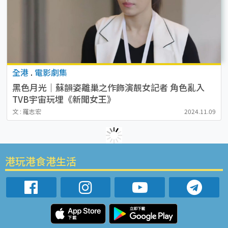
全港
.
電影劇集
黑色月光｜蘇韻姿離巢之作飾演靚女記者 角色亂入
TVB宇宙玩埋《新聞女王》
文 : 羅志宏
2024.11.09
港玩港食港生活