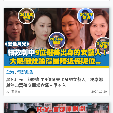
全港
.
電影劇集
黑色月光｜細數劇中9位選美出身的女藝人！楊卓娜
與餅印葉蒨文同樣命運三甲不入
文 : 鄭惠文
2024.11.30