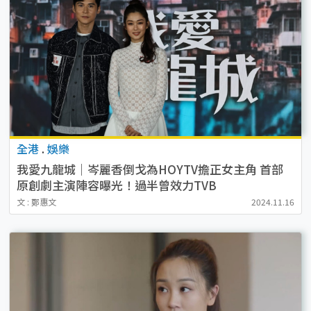
全港
.
娛樂
我愛九龍城｜岑麗香倒戈為HOYTV擔正女主角 首部
原創劇主演陣容曝光！過半曾效力TVB
文 : 鄭惠文
2024.11.16