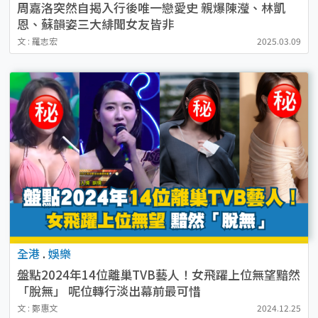
周嘉洛突然自揭入行後唯一戀愛史 親爆陳瀅、林凱
恩、蘇韻姿三大緋聞女友皆非
文 : 羅志宏
2025.03.09
全港
.
娛樂
盤點2024年14位離巢TVB藝人！女飛躍上位無望黯然
「脫無」 呢位轉行淡出幕前最可惜
文 : 鄭惠文
2024.12.25