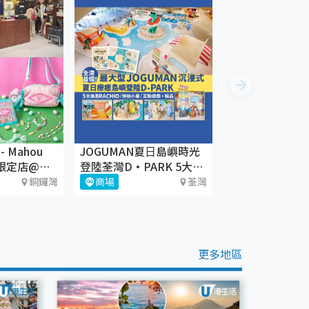
 - Mahou
JOGUMAN夏⽇島嶼時光
間限定店@銅
登陸荃灣D·PARK 5大療
癒體驗區+期間限定店
銅鑼灣
商場
荃灣
更多地區