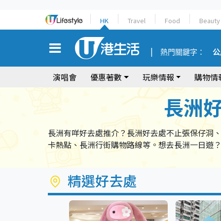
HK
Travel
Food
Beauty
熱門關鍵字：
公
演唱會
優惠著數
玩樂情報
購物情
長洲
長洲有咩好去處推介？長洲好去處不止張保仔洞、
卡熱點、長洲行街購物路線等。想去長洲一日遊？
精選好去處