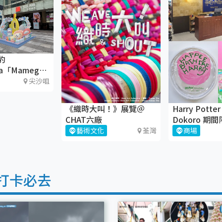
豹
a「Mamegoma
幻之旅」＠
尖沙咀
國際廣場
《織時大叫！》展覽＠
Harry Potter
CHAT六廠
Dokoro 期
鑼灣希慎廣場
藝術文化
荃灣
商場
打卡必去