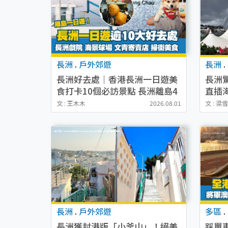
長洲
.
戶外郊遊
長洲
.
長洲好去處｜香港長洲一日遊美
長洲
食打卡10個必訪景點 長洲離島4
直插
大遊玩區域各具魅力
因
文 : 王木木
2026.08.01
文 : 梁
長洲
.
戶外郊遊
多區
.
長洲獲封港版「小釜山」！絕美
踩單