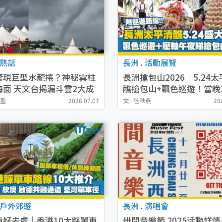
熱話
長洲
.
活動展覽
驚現巨型水龍捲？神秘雲柱
長洲搶包山2026︱5.24
海面 天文台揭漏斗雲2大成
醮搶包山+飄色巡遊！當晚
免費派入場券（附交通/派
雪盈
2026.07.07
文 : 陸秋燕
20
排）
戶外郊遊
長洲
.
演唱會
車好去處｜香港10大踩單車
卅間音樂節 2025活動詳情