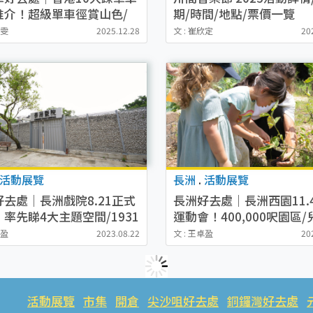
推介！超級單車徑賞山色/
期/時間/地點/票價一覽
共融通道
潔雯
2025.12.28
文 : 崔欣定
20
活動展覽
長洲
.
活動展覽
好去處｜長洲戲院8.21正式
長洲好去處｜長洲西園11.
率先睇4大主題空間/1931
運動會！400,000呎園區
+銀幕大笪地
野賽道+高爾夫體驗(附時間
卓盈
2023.08.22
文 : 王卓盈
20
期/活動詳情)
活動展覽
市集
開倉
尖沙咀好去處
銅鑼灣好去處