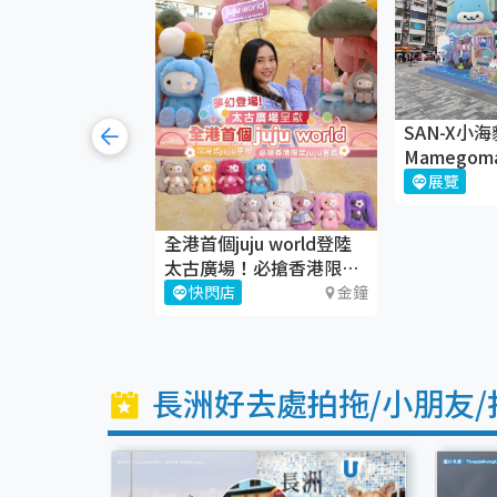
SAN-X小海
Mamegom
仲夏萌寶奇
展覽
iSQUARE
廣場×粉紅兔子
全港首個juju world登陸
nd Rabbit—
太古廣場！必搶香港限定
gather瘋玩夏
juju盲盒
荃灣
快閃店
金鐘
長洲好去處拍拖/小朋友/