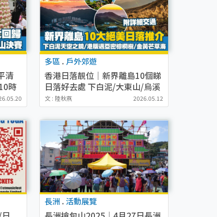
多區
.
戶外郊遊
太平清
香港日落靚位｜新界離島10個睇
10時
日落好去處 下白泥/大東山/烏溪
飛安
沙/坪洲 附日落時間、交通方式
26.05.20
文 : 陸秋燕
2026.05.12
長洲
.
活動展覽
/日
長洲搶包山2025｜4月27日長洲