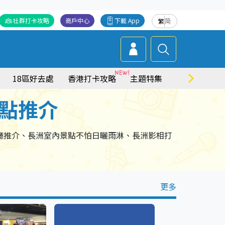
社群打卡攻略
商戶中心
下載 App
繁
简
18區好去處
香港打卡攻略
主題特集
商場情報
點推介
廳推介、長洲室內景點不怕日曬雨淋、長洲影相打
更多