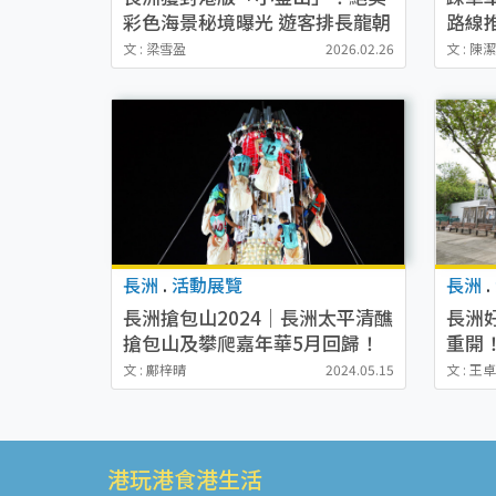
彩色海景秘境曝光 遊客排長龍朝
路線
聖附路線教學
啟德
文 : 梁雪盈
2026.02.26
文 : 陳
長洲
.
活動展覽
長洲
.
長洲搶包山2024｜長洲太平清醮
長洲
搶包山及攀爬嘉年華5月回歸！
重開！
（附報名方式、比賽詳情、時間
影棚
文 : 鄺梓晴
2024.05.15
文 : 王
表一覽）
港玩港食港生活