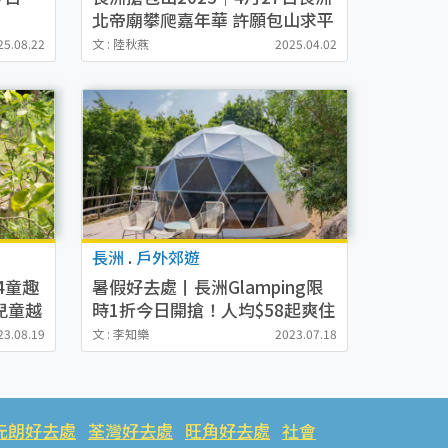
北帝廟攀爬嘉年華 許願包山求平
安、欣賞攀包山團隊賽
25.08.22
文 : 陸秋燕
2025.04.02
長洲
.
戶外郊遊
4童趣
暑假好去處丨長洲Glamping限
/兒童越
時1折今日開搶！人均$58起爽住
/日
冷氣營觀星/BBQ/餵羊仔+包早
23.08.19
文 : 李知樂
2023.07.18
餐
元朗好去處
荃灣好去處
旺角好去處
社會