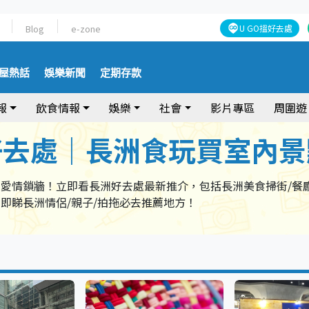
Blog
e-zone
U GO搵好去處
屋熱話
娛樂新聞
定期存款
報
飲食情報
娛樂
社會
影片專區
周圍遊
好去處｜長洲食玩買室內景
愛情鎖牆！立即看長洲好去處最新推介，包括長洲美食掃街/餐
即睇長洲情侶/親子/拍拖必去推薦地方！