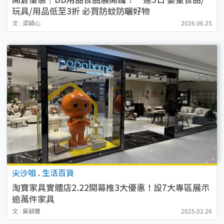
玩具/用品低至3折 必買防蚊防曬好物
文 : 梁穎心
2026.06.25
尖沙咀
.
生活百貨
淘寶家具實體店2.22開幕推3大優惠！設7大專區展示
逾萬件家具
文 : 吳穎寶
2025.02.26