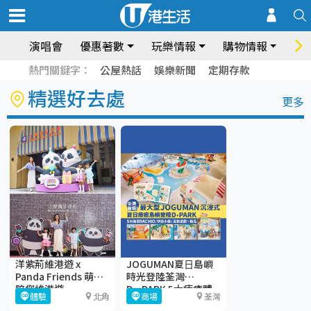
演唱會
優惠著數
玩樂情報
購物情報
飲
熱門關鍵字：
公屋熱話
娛樂新聞
定期存款
精選好去處
更多
洋紫荊維港遊 x
JOGUMAN夏⽇島嶼
Panda Friends 萌萌
時光登陸荃灣
陪您維港遊
D·PARK 5大療癒體
體驗
北角
商場
荃灣
驗區+期間限定店