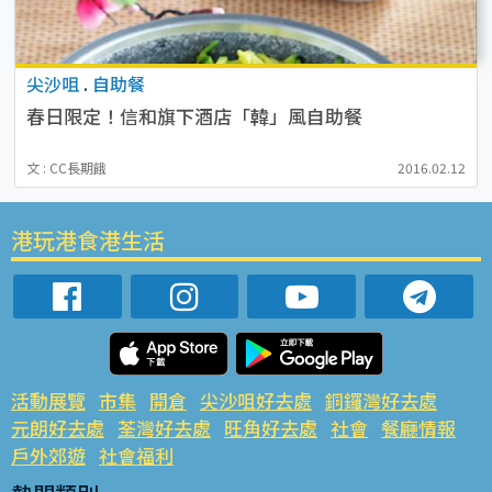
尖沙咀
.
自助餐
春日限定！信和旗下酒店「韓」風自助餐
文 : CC長期餓
2016.02.12
港玩港食港生活
活動展覽
市集
開倉
尖沙咀好去處
銅鑼灣好去處
元朗好去處
荃灣好去處
旺角好去處
社會
餐廳情報
戶外郊遊
社會福利