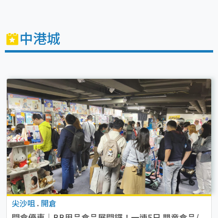
中港城
尖沙咀
.
開倉
開倉優惠｜BB用品食品展開鑼！一連5日 嬰童食品/