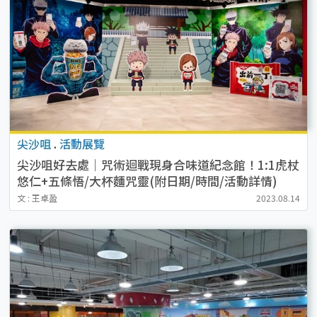
尖沙咀
.
活動展覽
尖沙咀好去處｜咒術迴戰現身合味道紀念館！1:1虎杖
悠仁+五條悟/大杯麵咒靈(附日期/時間/活動詳情)
文 : 王卓盈
2023.08.14