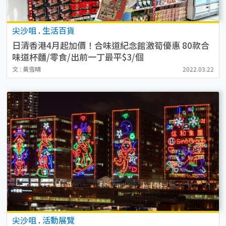
尖沙咀
.
生活百貨
日清香港4月起加價！合味道紀念館激筍優惠 80款合
味道杯麵/零食/出前一丁最平$3/個
文 : 黃雪晴
2022.03.22
尖沙咀
.
活動展覽