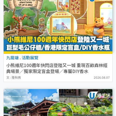
九龍塘
.
活動展覽
小熊維尼100週年快閃店登陸又一城 重現百畝森林經
典場景／獨家限定盲盒登場／專屬DIY香水
文 : 陸秋燕
2026.08.07