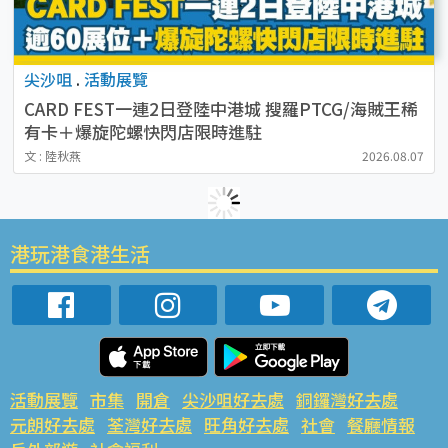
尖沙咀
.
活動展覽
CARD FEST一連2日登陸中港城 搜羅PTCG/海賊王稀
有卡＋爆旋陀螺快閃店限時進駐
文 : 陸秋燕
2026.08.07
港玩港食港生活
活動展覽
市集
開倉
尖沙咀好去處
銅鑼灣好去處
元朗好去處
荃灣好去處
旺角好去處
社會
餐廳情報