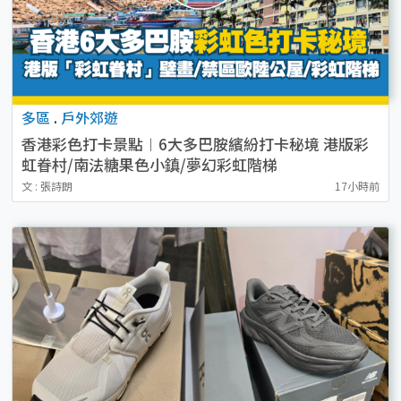
多區
.
戶外郊遊
香港彩色打卡景點︱6大多巴胺繽紛打卡秘境 港版彩
虹眷村/南法糖果色小鎮/夢幻彩虹階梯
文 : 張詩朗
17小時前