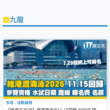
九龍
多區
.
活動展覽
【維港泳2026】維港渡海泳11.15回歸 4000名額