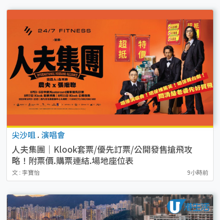
尖沙咀
.
演唱會
人夫集團｜Klook套票/優先訂票/公開發售搶飛攻
略！附票價.購票連結.場地座位表
文 : 李寶怡
9小時前