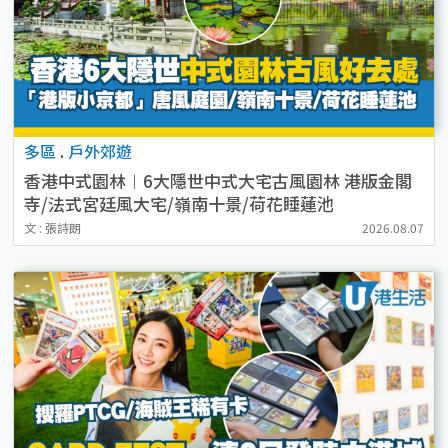
多區
.
戶外郊遊
香港中式園林︱6大隱世中式大宅古風園林 港版金閣
寺/法式宮廷風大宅/嶺南十景/荷花睡蓮池
文 : 張詩朗
2026.08.07