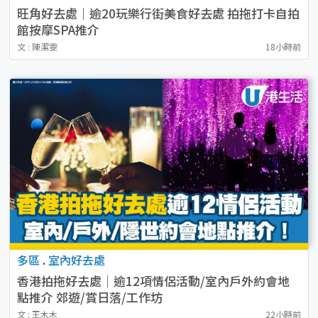
旺角好去處｜逾20玩樂行街美食好去處 拍拖打卡自拍
館按摩SPA推介
文 : 陳潔雯
18小時前
多區
.
室內好去處
香港拍拖好去處｜逾12項情侶活動/室內戶外約會地
點推介 郊遊/賞日落/工作坊
文 : 王木木
22小時前