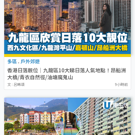
多區
.
戶外郊遊
香港日落靚位｜九龍區10大睇日落人氣地點！昂船洲
大橋/青衣自然徑/油塘魔鬼山
文 : 呂晞頌
9小時前