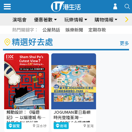
演唱會
優惠著數
玩樂情報
購物情報
飲
熱門關鍵字：
公屋熱話
娛樂新聞
定期存款
精選好去處
更多
觸動設計：《喵遊
JOGUMAN夏⽇島嶼
記》－ 以貓連城 布繫
時光登陸荃灣
社區@ DX 設計館
D·PARK 5大療癒體
展覽
深水埗
商場
荃灣
驗區+期間限定店