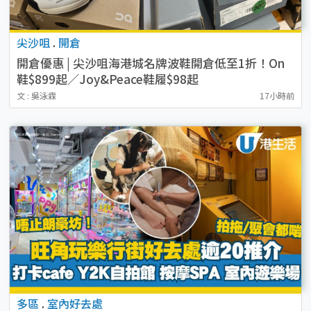
尖沙咀
.
開倉
開倉優惠 | 尖沙咀海港城名牌波鞋開倉低至1折！On
鞋$899起／Joy&Peace鞋履$98起
文 : 吳泳霖
17小時前
多區
.
室內好去處