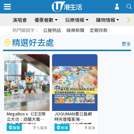
演唱會
優惠著數
玩樂情報
購物情報
飲
熱門關鍵字：
公屋熱話
娛樂新聞
定期存款
精選好去處
更多
MegaBox x 《汪汪隊
JOGUMAN夏⽇島嶼
立大功：恐龍大電
時光登陸荃灣
影》暑期玩樂站
D·PARK 5大療癒體
展覽
九龍灣
商場
荃灣
驗區+期間限定店