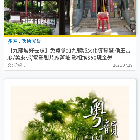
多區
.
活動展覽
【九龍城好去處】免費參加九龍城文化導賞遊 侯王古
廟/美東邨/電影製片廠舊址 影相換$50現金券
文 : 梁穎心
2021.07.29