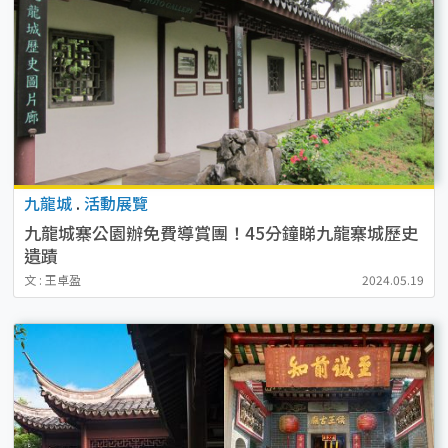
九龍城
.
活動展覽
九龍城寨公園辦免費導賞團！45分鐘睇九龍寨城歷史
遺蹟
文 : 王卓盈
2024.05.19