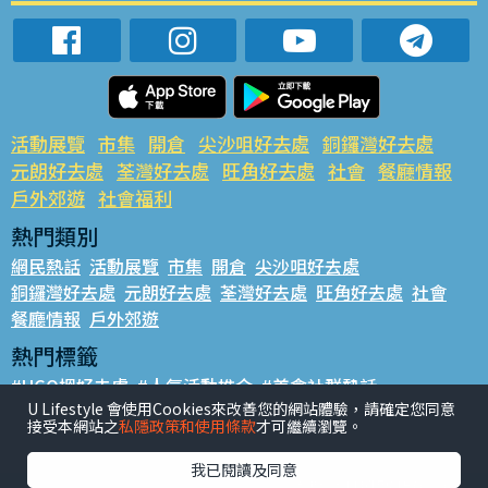
活動展覽
市集
開倉
尖沙咀好去處
銅鑼灣好去處
元朗好去處
荃灣好去處
旺角好去處
社會
餐廳情報
戶外郊遊
社會福利
熱門類別
網民熱話
活動展覽
市集
開倉
尖沙咀好去處
銅鑼灣好去處
元朗好去處
荃灣好去處
旺角好去處
社會
餐廳情報
戶外郊遊
熱門標籤
#UGO搵好去處
#人氣活動推介
#美食社群熱話
U Lifestyle 會使用Cookies來改善您的網站體驗，請確定您同意
#親子玩樂好去處
#ULifestyle應用程式
#限時搶
接受本網站之
私隱政策和使用條款
才可繼續瀏覽。
#UJetso禮物放送
#ULifestyle商戶中心
#著數
#網絡熱話
我已閱讀及同意
香港經濟日報版權所有©2026