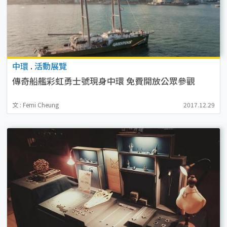
中環
.
活動展覽
傳奇船艦彩虹勇士號現身中環 免費開放公眾參觀
文 : Femi Cheung
2017.12.29