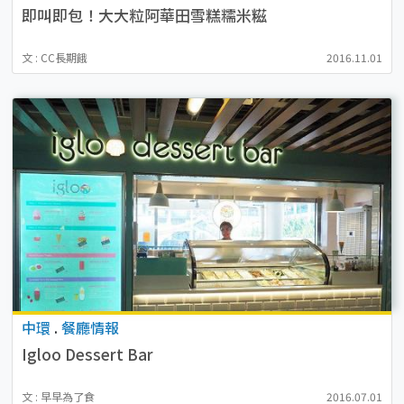
即叫即包！大大粒阿華田雪糕糯米糍
文 : CC長期餓
2016.11.01
中環
.
餐廳情報
Igloo Dessert Bar
文 : 早早為了食
2016.07.01