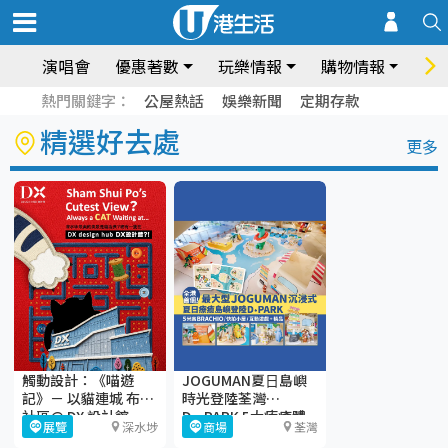
演唱會
優惠著數
玩樂情報
購物情報
飲
熱門關鍵字：
公屋熱話
娛樂新聞
定期存款
精選好去處
更多
觸動設計：《喵遊
JOGUMAN夏⽇島嶼
記》－ 以貓連城 布繫
時光登陸荃灣
社區@ DX 設計館
D·PARK 5大療癒體
展覽
深水埗
商場
荃灣
驗區+期間限定店