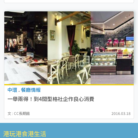
中環
.
餐廳情報
一舉兩得！到4間型格社企作良心消費
文 : CC長期餓
2016.03.18
港玩港食港生活