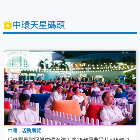
中環天星碼頭
中環
.
活動展覽
戶外電影院回歸中環海濱！逾15款經典猛片+35款口