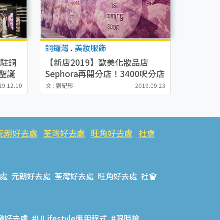
銅鑼灣
.
美妝服飾
進駐銅
【新店2019】歐美化妝品店
聖誕
Sephora再開分店！3400呎分店
將進駐銅鑼灣取代MONKI
19.12.10
文 : 劉紀彤
2019.09.23
元朗好去處
荃灣好去處
旺角好去處
社會
處
元朗好去處
荃灣好去處
旺角好去處
社會
樂好去處
#ULifestyle應用程式
#限時搶