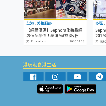
全港
.
美妝服飾
多區
.
【網購優惠】Sephora化妝品網
Sep
店低至半價！精選9款唇膏/粉
201
底/胭脂/護膚品$86起
晒冷
文 : Eunice Lam
2020.04.05
文 : 劉
港玩港食港生活