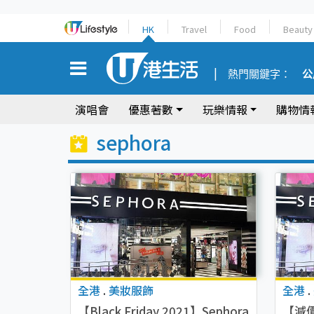
HK
Travel
Food
Beauty
熱門關鍵字：
公
演唱會
優惠著數
玩樂情報
購物情
sephora
全港
.
美妝服飾
全港
.
【Black Friday 2021】Sephora
【減價