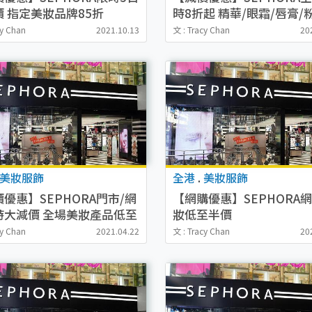
價 指定美妝品牌85折
時8折起 精華/眼霜/唇膏/
香水
cy Chan
2021.10.13
文 : Tracy Chan
20
美妝服飾
全港
.
美妝服飾
優惠】SEPHORA門市/網
【網購優惠】SEPHORA
時大減價 全場美妝產品低至
妝低至半價
+額外9折
M.A.C/BENEFIT/CLINIQ
cy Chan
2021.04.22
文 : Tracy Chan
20
ARS