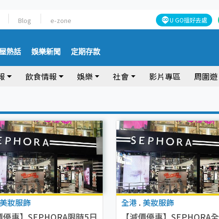
Blog
e-zone
U GO搵好去處
屋熱話
娛樂新聞
定期存款
報
飲食情報
娛樂
社會
影片專區
周圍遊
美妝服飾
全港
.
美妝服飾
優惠】SEPHORA限時5日
【減價優惠】SEPHORA