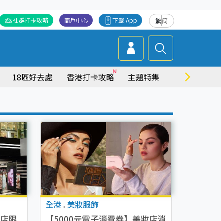
社群打卡攻略
商戶中心
下載 App
繁
简
18區好去處
香港打卡攻略
主題特集
商場情報
全港
.
美妝服飾
全店限
【5000元電子消費券】美妝店消