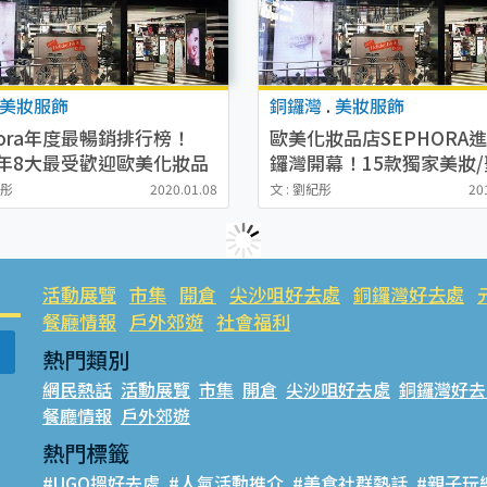
美妝服飾
銅鑼灣
.
美妝服飾
hora年度最暢銷排行榜！
歐美化妝品店SEPHORA
9年8大最受歡迎歐美化妝品
鑼灣開幕！15款獨家美妝/
節日套裝精選推介
紀彤
2020.01.08
文 : 劉紀彤
20
活動展覽
市集
開倉
尖沙咀好去處
銅鑼灣好去處
餐廳情報
戶外郊遊
社會福利
熱門類別
網民熱話
活動展覽
市集
開倉
尖沙咀好去處
銅鑼灣好去
餐廳情報
戶外郊遊
熱門標籤
#UGO搵好去處
#人氣活動推介
#美食社群熱話
#親子玩