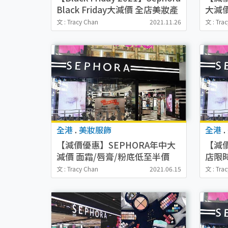
Black Friday大減價 全店美妝產
大減
品低至75折
文 : Tracy Chan
2021.11.26
文 : Tra
全港
.
美妝服飾
全港
.
【減價優惠】SEPHORA年中大
【減價
減價 面霜/唇膏/粉底低至半價
店限
75折
文 : Tracy Chan
2021.06.15
文 : Tra