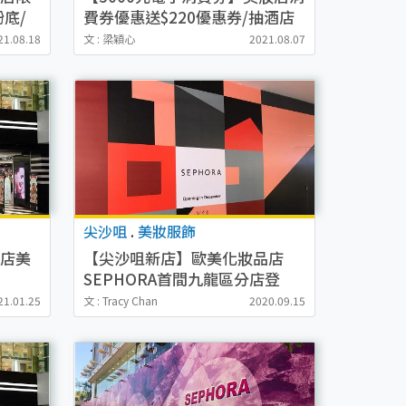
粉底/
費券優惠送$220優惠券/抽酒店
住宿 莎莎/卓
21.08.18
文 : 梁穎心
2021.08.07
悅/Colourmix/Sephora
尖沙咀
.
美妝服飾
網店美
【尖沙咀新店】歐美化妝品店
SEPHORA首間九龍區分店登
UE/N
場！12月進駐尖沙咀商場開店
21.01.25
文 : Tracy Chan
2020.09.15