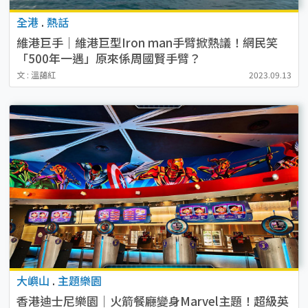
全港
.
熱話
維港巨手｜維港巨型Iron man手臂掀熱議！網民笑
「500年一遇」原來係周國賢手臂？
文 : 溫藹紅
2023.09.13
大嶼山
.
主題樂園
香港迪士尼樂園｜火箭餐廳變身Marvel主題！超級英