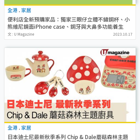
全港
.
家居
便利店全新預購家品：獨家三眼仔立體不鏽鋼杯、小
熊維尼鏡面iPhone case、鋼牙與大鼻多功能養生
壼、限量版EVA初號機行李箱連行李帶/台灣麻雀
文 : U Magazine
2023.10.17
全港
.
家居
日本迪士尼最新秋季系列 Chip & Dale蘑菇森林主題