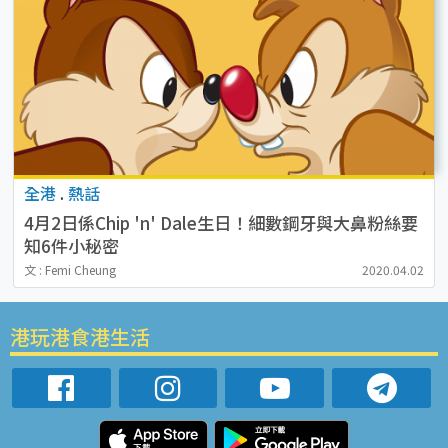
全港
.
熱話
4月2日係Chip 'n' Dale生日！細數鋼牙與大鼻粉絲要
知6件小秘密
文 : Femi Cheung
2020.04.02
港玩港食港生活