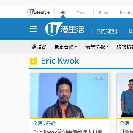
HK
Travel
Food
Beauty
熱門關鍵字：
公
演唱會
優惠著數
玩樂情報
購物情
Eric Kwok
全港
.
熱話
全港
.
Eric Kwok葉佩雯前經理人日前
【全