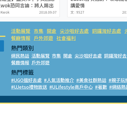
c Kwok恐同言論：將人踢出
講愛情
很邪惡
g Kwok
2018.09.07
文 : 9527
20
活動展覽
市集
開倉
尖沙咀好去處
銅鑼灣好去處
餐廳情報
戶外郊遊
社會福利
熱門類別
網民熱話
活動展覽
市集
開倉
尖沙咀好去處
銅鑼灣好去
餐廳情報
戶外郊遊
熱門標籤
#UGO搵好去處
#人氣活動推介
#美食社群熱話
#親子玩
#UJetso禮物放送
#ULifestyle商戶中心
#著數
#網絡熱