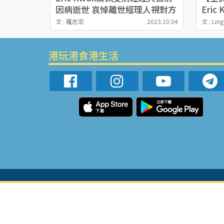
因病逝世 哀悼離世經理人視對方
Eri
親如家姐
衣櫃
文 : 羅志宏
2023.10.04
文 : Lin
港玩港食港生活