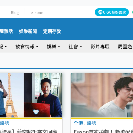
Blog
e-zone
U GO搵好去處
屋熱話
娛樂新聞
定期存款
報
飲食情報
娛樂
社會
影片專區
周圍遊
熱話
全港
.
熱話
民造星】藍奕邦千字文回應
Eason首次拍劇！ 新歌配