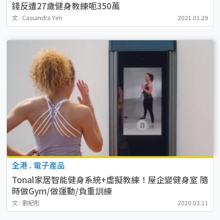
錢反遭27歲健身教練呃350萬
文 : Cassandra Yim
2021.01.29
全港
.
電子產品
Tonal家居智能健身系統+虛擬教練！屋企變健身室 隨
時做Gym/做運動/負重訓練
文 : 劉紀彤
2020.03.11