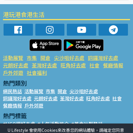
港玩港食港生活
活動展覽
市集
開倉
尖沙咀好去處
銅鑼灣好去處
元朗好去處
荃灣好去處
旺角好去處
社會
餐廳情報
戶外郊遊
社會福利
熱門類別
網民熱話
活動展覽
市集
開倉
尖沙咀好去處
銅鑼灣好去處
元朗好去處
荃灣好去處
旺角好去處
社會
餐廳情報
戶外郊遊
熱門標籤
#UGO搵好去處
#人氣活動推介
#美食社群熱話
U Lifestyle 會使用Cookies來改善您的網站體驗，請確定您同意
#親子玩樂好去處
#ULifestyle應用程式
#限時搶