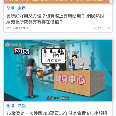
全港
.
家居
會所好好用又方便？但實際上冇時間用？ 網民熱討：
屋苑會所究竟有冇存在價值？
文 : U Magazine
2022.08.15
全港
.
熱話
72歲婆婆一次性擲200萬買15年健身會費 8年後想退