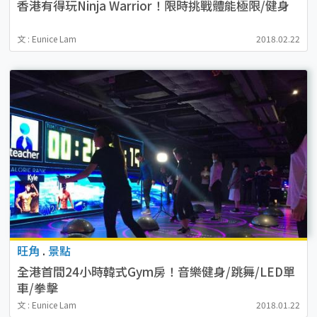
香港有得玩Ninja Warrior！限時挑戰體能極限/健身
文 : Eunice Lam
2018.02.22
旺角
.
景點
全港首間24小時韓式Gym房！音樂健身/跳舞/LED單
車/拳擊
文 : Eunice Lam
2018.01.22