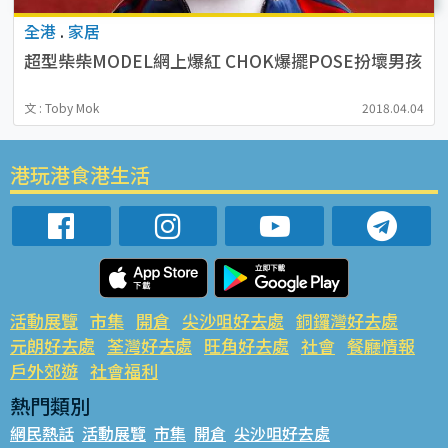
全港
.
家居
超型柴柴MODEL網上爆紅 CHOK爆擺POSE扮壞男孩
文 : Toby Mok
2018.04.04
港玩港食港生活
活動展覽
市集
開倉
尖沙咀好去處
銅鑼灣好去處
元朗好去處
荃灣好去處
旺角好去處
社會
餐廳情報
戶外郊遊
社會福利
熱門類別
網民熱話
活動展覽
市集
開倉
尖沙咀好去處