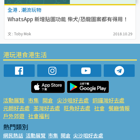
全港
.
潮流玩物
WhatsApp 新增貼圖功能 柴犬/恐龍圖案都有得用！
文 : Toby Mok
2018.10.29
港玩港食港生活
活動展覽
市集
開倉
尖沙咀好去處
銅鑼灣好去處
元朗好去處
荃灣好去處
旺角好去處
社會
餐廳情報
戶外郊遊
社會福利
熱門類別
網民熱話
活動展覽
市集
開倉
尖沙咀好去處