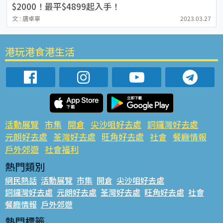
$2000！最平$4899起入手！
文 : 唐卓寧
2023.03.27
港玩港食港生活
活動展覽
市集
開倉
尖沙咀好去處
銅鑼灣好去處
元朗好去處
荃灣好去處
旺角好去處
社會
餐廳情報
戶外郊遊
社會福利
熱門類別
網民熱話
活動展覽
市集
開倉
尖沙咀好去處
銅鑼灣好去處
元朗好去處
荃灣好去處
旺角好去處
社會
餐廳情報
戶外郊遊
熱門標籤