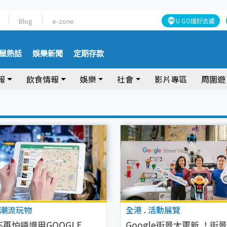
Blog
e-zone
U GO搵好去處
屋熱話
娛樂新聞
定期存款
報
飲食情報
娛樂
社會
影片專區
周圍遊
潮流玩物
全港
.
活動展覽
再怕唔識用GOOGLE
Google街景大更新 ！街