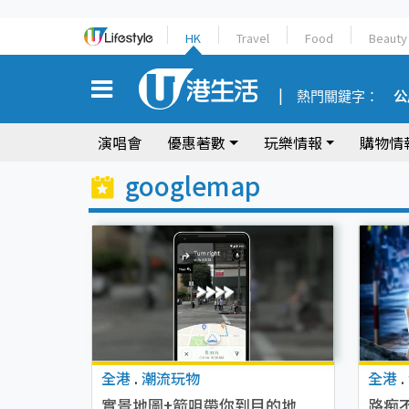
HK
Travel
Food
Beauty
熱門關鍵字：
公
演唱會
優惠著數
玩樂情報
購物情
googlemap
全港
.
潮流玩物
全港
.
實景地圖+箭咀帶你到目的地
路痴不