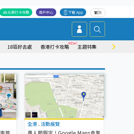
社群打卡攻略
商戶中心
下載 App
繁
简
18區好去處
香港打卡攻略
主題特集
商場情報
全港
.
活動展覽
景車首
愚人節限定！Google Maps食鬼