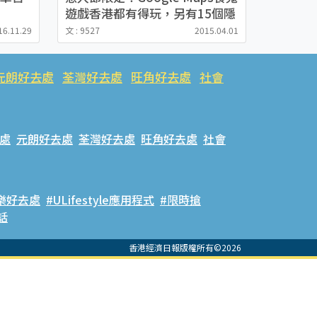
遊戲香港都有得玩，另有15個隱
藏城市，一起來破關吧！
16.11.29
文 : 9527
2015.04.01
元朗好去處
荃灣好去處
旺角好去處
社會
處
元朗好去處
荃灣好去處
旺角好去處
社會
樂好去處
#ULifestyle應用程式
#限時搶
話
香港經濟日報版權所有©2026