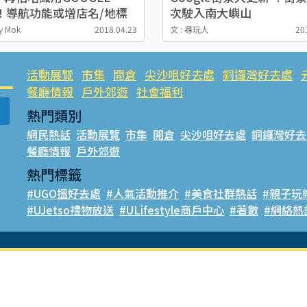
P！導航功能或增店名/地標
次駛入南大嶼山
搵路
y Mok
2018.04.23
文 : 尋玩人
20
活動展覽
市集
開倉
尖沙咀好去處
銅鑼灣好去處
餐廳情報
戶外郊遊
社會福利
熱門類別
網民熱話
活動展覽
市集
開倉
尖沙咀好去處
銅鑼灣好去
餐廳情報
戶外郊遊
熱門標籤
#UGO搵好去處
#人氣活動推介
#美食社群熱話
#親子玩
#UJetso禮物放送
#ULifestyle商戶中心
#著數
#網絡熱