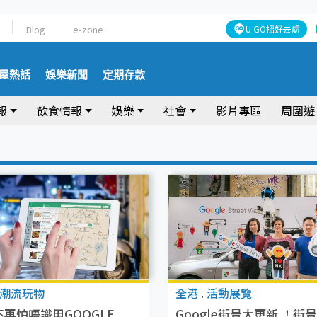
Blog
e-zone
U GO搵好去處
屋熱話
娛樂新聞
定期存款
報
飲食情報
娛樂
社會
影片專區
周圍遊
潮流玩物
全港
.
活動展覽
再怕唔識用GOOGLE
Google街景大更新 ！街