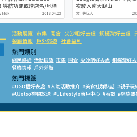
P！導航功能或增店名/地標
次駛入南大嶼山
搵路
y Mok
2018.04.23
文 : 尋玩人
20
活動展覽
市集
開倉
尖沙咀好去處
銅鑼灣好去處
餐廳情報
戶外郊遊
社會福利
熱門類別
網民熱話
活動展覽
市集
開倉
尖沙咀好去處
銅鑼灣好去
餐廳情報
戶外郊遊
熱門標籤
#UGO搵好去處
#人氣活動推介
#美食社群熱話
#親子玩
#UJetso禮物放送
#ULifestyle商戶中心
#著數
#網絡熱