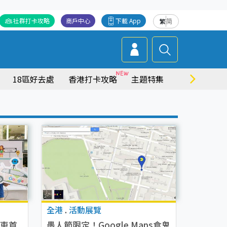
社群打卡攻略
商戶中心
下載 App
繁
简
18區好去處
香港打卡攻略
主題特集
商場情報
全港
.
活動展覽
景車首
愚人節限定！Google Maps食鬼