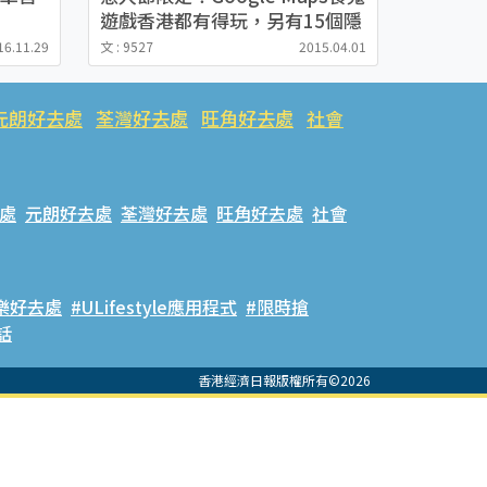
遊戲香港都有得玩，另有15個隱
藏城市，一起來破關吧！
16.11.29
文 : 9527
2015.04.01
元朗好去處
荃灣好去處
旺角好去處
社會
處
元朗好去處
荃灣好去處
旺角好去處
社會
樂好去處
#ULifestyle應用程式
#限時搶
話
香港經濟日報版權所有©2026