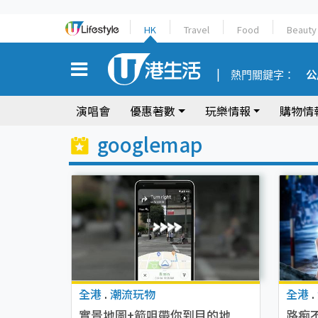
HK
Travel
Food
Beauty
熱門關鍵字：
公
演唱會
優惠著數
玩樂情報
購物情
googlemap
全港
.
潮流玩物
全港
.
實景地圖+箭咀帶你到目的地
路痴不