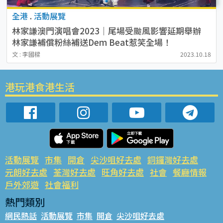
全港
.
活動展覽
林家謙澳門演唱會2023｜尾場受颱風影響延期舉辦
林家謙補償粉絲補送Dem Beat惹笑全場！
文 : 李國樑
2023.10.18
港玩港食港生活
活動展覽
市集
開倉
尖沙咀好去處
銅鑼灣好去處
元朗好去處
荃灣好去處
旺角好去處
社會
餐廳情報
戶外郊遊
社會福利
熱門類別
網民熱話
活動展覽
市集
開倉
尖沙咀好去處