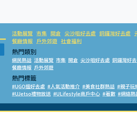
活動展覽
市集
開倉
尖沙咀好去處
銅鑼灣好去處
餐廳情報
戶外郊遊
社會福利
熱門類別
網民熱話
活動展覽
市集
開倉
尖沙咀好去處
銅鑼灣好去
餐廳情報
戶外郊遊
熱門標籤
#UGO搵好去處
#人氣活動推介
#美食社群熱話
#親子玩
#UJetso禮物放送
#ULifestyle商戶中心
#著數
#網絡熱