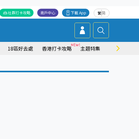
社群打卡攻略
商戶中心
下載 App
繁
简
18區好去處
香港打卡攻略
主題特集
商場情報