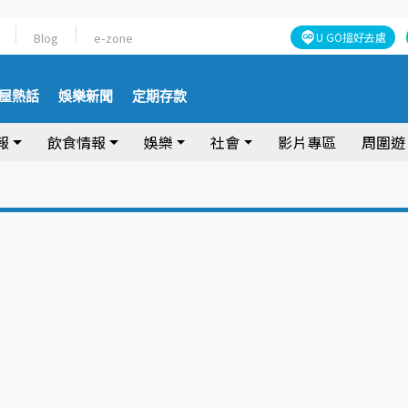
Blog
e-zone
U GO搵好去處
屋熱話
娛樂新聞
定期存款
報
飲食情報
娛樂
社會
影片專區
周圍遊