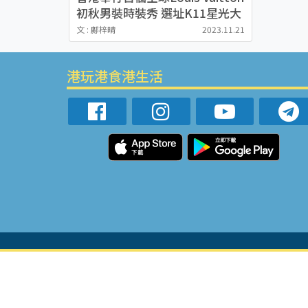
初秋男裝時裝秀 選址K11星光大
道向影視巨星致敬
文 : 鄺梓晴
2023.11.21
港玩港食港生活