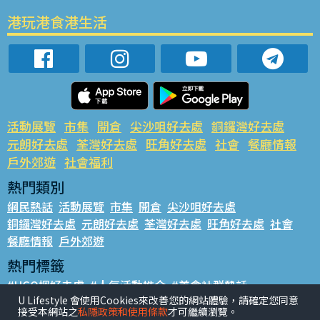
港玩港食港生活
活動展覽
市集
開倉
尖沙咀好去處
銅鑼灣好去處
元朗好去處
荃灣好去處
旺角好去處
社會
餐廳情報
戶外郊遊
社會福利
熱門類別
網民熱話
活動展覽
市集
開倉
尖沙咀好去處
銅鑼灣好去處
元朗好去處
荃灣好去處
旺角好去處
社會
餐廳情報
戶外郊遊
熱門標籤
#UGO搵好去處
#人氣活動推介
#美食社群熱話
U Lifestyle 會使用Cookies來改善您的網站體驗，請確定您同意
#親子玩樂好去處
#ULifestyle應用程式
#限時搶
接受本網站之
私隱政策和使用條款
才可繼續瀏覽。
#UJetso禮物放送
#ULifestyle商戶中心
#著數
#網絡熱話