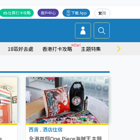
社群打卡攻略
商戶中心
下載 App
繁
简
18區好去處
香港打卡攻略
主題特集
商場情報
西貢
.
酒店住宿
e
全港首個One Piece海賊王主題