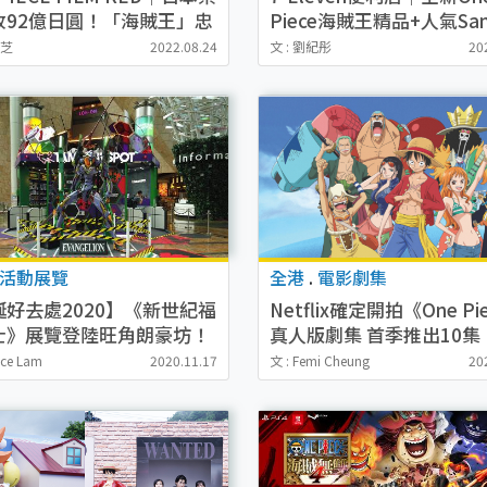
收92億日圓！「海賊王」忠
Piece海賊王精品+人氣San
@MIRROR夥拍Marf首次
璃彩繪雨傘！
庭芝
2022.08.24
文 : 劉紀彤
20
畫配音
活動展覽
全港
.
電影劇集
誕好去處2020】《新世紀福
Netflix確定開拍《One Pi
士》展覽登陸旺角朗豪坊！
真人版劇集 首季推出10集
刃/One Piece模型展同步
民超期待選角結果
ice Lam
2020.11.17
文 : Femi Cheung
20