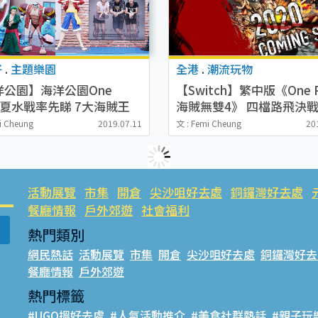
仔
.
主題樂園
全港
.
潮流玩物
洋公園】海洋公園One
【Switch】繁中版《One P
ce夏水戰率先睇 7大海賊王
海賊無雙4》 四檔路飛決戰B
場景+濕身水戰
Mom置身海賊王大戰
i Cheung
2019.07.11
文 : Femi Cheung
20
活動展覽
市集
開倉
尖沙咀好去處
銅鑼灣好去處
餐廳情報
戶外郊遊
社會福利
熱門類別
網民熱話
活動展覽
市集
開倉
尖沙咀好去處
銅鑼灣好去
餐廳情報
戶外郊遊
熱門標籤
#UGO搵好去處
#人氣活動推介
#美食社群熱話
#親子玩