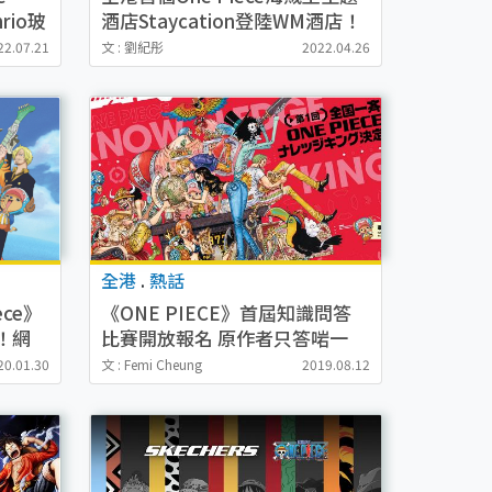
rio玻
酒店Staycation登陸WM酒店！
5米巨型路飛打卡位/送主題下午
22.07.21
文 : 劉紀彤
2022.04.26
茶+禮品
全港
.
熱話
ece》
《ONE PIECE》首屆知識問答
！網
比賽開放報名 原作者只答啱一
半！測試真正海賊王迷
20.01.30
文 : Femi Cheung
2019.08.12