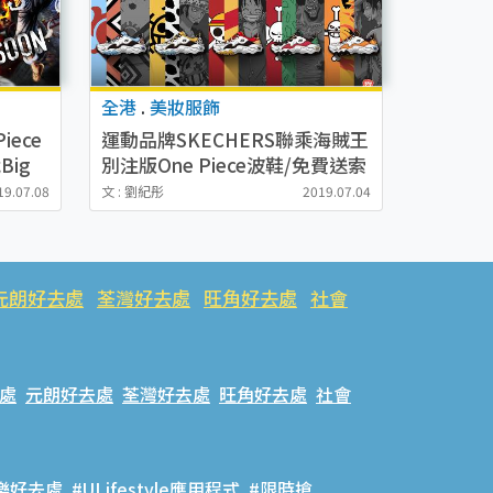
全港
.
美妝服飾
iece
運動品牌SKECHERS聯乘海賊王
ig
別注版One Piece波鞋/免費送索
繩袋/海洋公園門票
19.07.08
文 : 劉紀彤
2019.07.04
元朗好去處
荃灣好去處
旺角好去處
社會
處
元朗好去處
荃灣好去處
旺角好去處
社會
樂好去處
#ULifestyle應用程式
#限時搶