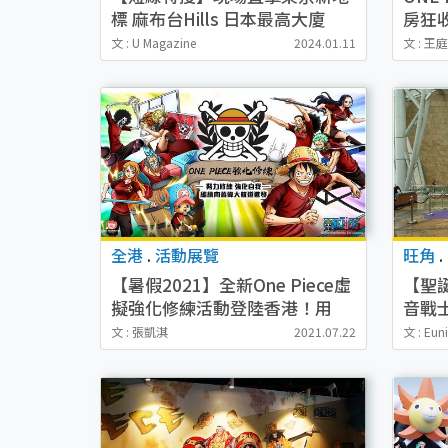
標 麻布台Hills 日本最高大廈
房狂
teamLab、Aman品牌進駐 免費
粉AK
文 : U Magazine
2024.01.11
文 : 王
觀景層睇東京鐵塔 盡食近百間飲
為動
食店
全港
.
活動展覽
旺角
.
【暑假2021】全新One Piece虛
【聖
擬強化修練活動登陸香港！用
音戰
APP爭奪懸賞金/修練裝備包/報
鬼滅之
文 : 張凱淇
2021.07.22
文 : Eun
名詳情
登場