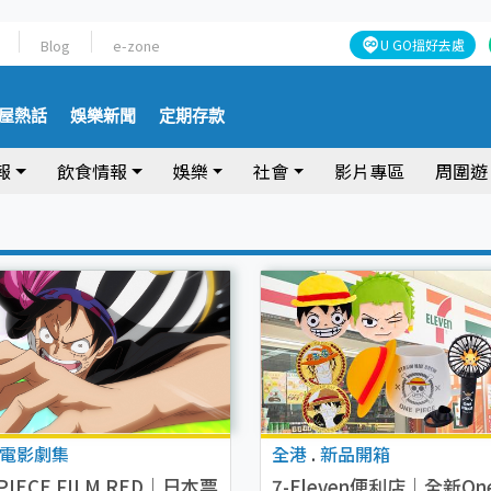
Blog
e-zone
U GO搵好去處
屋熱話
娛樂新聞
定期存款
報
飲食情報
娛樂
社會
影片專區
周圍遊
電影劇集
全港
.
新品開箱
PIECE FILM RED｜日本票
7-Eleven便利店｜全新On