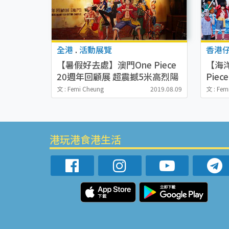
全港
.
活動展覽
香港
【暑假好去處】澳門One Piece
【海
20週年回顧展 超震撼5米高烈陽
Pie
號+1:1角色影相位
經典
文 : Femi Cheung
2019.08.09
文 : Fem
港玩港食港生活