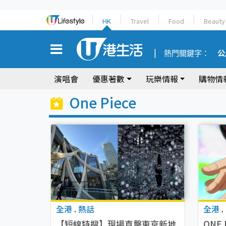
HK
Travel
Food
Beauty
熱門關鍵字：
公
演唱會
優惠著數
玩樂情報
購物情
One Piece
全港
.
熱話
全港
.
【短線特搜】現場直擊東京新地
ONE 