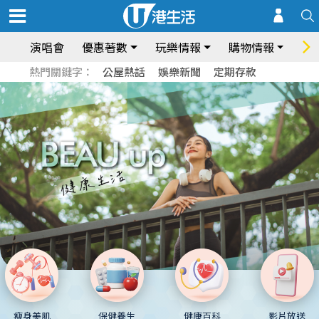
演唱會
優惠著數
玩樂情報
購物情報
飲
熱門關鍵字：
公屋熱話
娛樂新聞
定期存款
瘦身美肌
保健養生
健康百科
影片放送