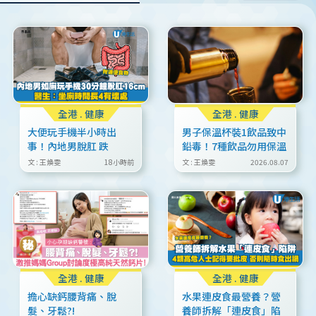
全港
.
健康
全港
.
健康
大便玩手機半小時出
男子保溫杯裝1飲品致中
事！內地男脫肛 跌
鉛毒！7種飲品勿用保溫
16cm直腸須切除！醫生
壺 可致嚴重貧血/損肝腎
文 : 王煥雯
18小時前
文 : 王煥雯
2026.08.07
揭久坐如廁 4 大恐怖後
功能/失智
果
全港
.
健康
全港
.
健康
擔心缺鈣腰背痛、脫
水果連皮食最營養？營
髮、牙鬆?!
養師拆解「連皮食」陷