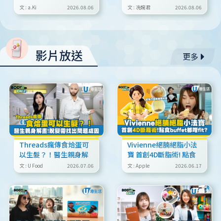
激推媽媽Group討論度
阱，4類高危人士記得要
文 : a.Ki
2026.08.06
文 : 冼婉君
2026.08.06
極高純天然鈣片
批皮 否則隨時食出禍！
影片放送
更多
Threads瘋傳食烚蛋可
Vivienne絕腩絕脂小法
以生髮？！醫生親身解
寶 首創4D斷脂術! 點食
畫
buffet都咁fit?
文 : U Food
2026.07.06
文 : Apple
2026.06.17