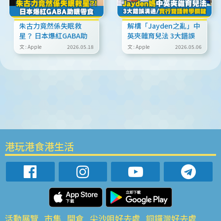
朱古力竟然係失眠救
解構「Jayden之亂」中
星？ 日本爆紅GABA助
英夾雜育兒法 3大錯誤
眠零食
溝通/實行雙語教學關鍵
文 : Apple
2026.05.18
文 : Apple
2026.05.06
係？
港玩港食港生活
活動展覽
市集
開倉
尖沙咀好去處
銅鑼灣好去處