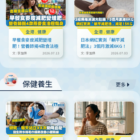
全港
.
健康
全港
.
健康
早餐食麥皮減肥變增
日本網紅實測「躺平減
肥！營養師揭4款食法極
肥法」3個月激減6KG！
傷身：血糖好似坐過山
每日1分鐘 3招無痛消滅
文 : 李加傑
2026.07.13
文 : 李加傑
2026.07.03
車 配這兩樣嘢最穩陣
大肚腩 必學放鬆髖關節
伸展
保健養生
更多
全港
.
健康
全港
.
健康