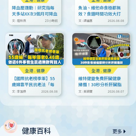
降血壓運動︱研究指每
魚油、維他命食極都無
天多站XX次3個月可降血
效？食錯時間功效大打
壓！附降血壓「水樽毛
折扣！營養師揭4大保健
文 : 陸秋燕
23小時前
文 : 譚幽惠
2026.08.08
巾操」
品真正吸收時機
全港
.
健康
全港
.
健康
【國際抗老榜季軍】55
維特健靈免費肝臟健康
歲婦靠平民抗老法「每
掃描！30秒分析肝臟脂
年僅老0.46歲」 做這6
肪＋限時免費送皇牌健
文 : 李加傑
2026.08.08
文 : 吳穎寶
2026.08.07
件事贏過無數有錢人
康產品
健康百科
更多