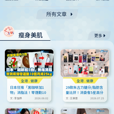
所有文章
瘦身美肌
更多
全港
.
健康
全港
.
健康
日本狂推「黑咖啡加1
29款朱古力糖分/脂肪含
物」消脂法！零運動10
量比拼！消委會5星高分
個月激減25kg！營養師
名單 低糖低脂健康選擇
文 : 李加傑
2026.08.02
文 : 王煥雯
2026.07.25
認證：代謝率爆升2倍