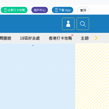
社群打卡攻略
商戶中心
下載 App
繁
简
周圍遊
18區好去處
香港打卡攻略
主題特集