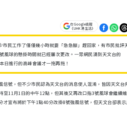
在Google追蹤
《UHK 港生活》
不少市民工作了僅僅幾小時就要「急急腳」趕回家，有市民批評
3號風球的懸掛時間就已經屢次更改。一眾網民湧到天文台的
就於本日進行的高峰會議才一拖再拖！
風信號，
但不少市民認為天文台的消息使人混淆
，
皆因天文台
持至
11
月
1
日的中午
12
點
，
但其後又再改口指
3
號風球會繼續
分才宣布將於下午
1
點
40
分改掛
8
號強風信號
，
但天文台卻表示