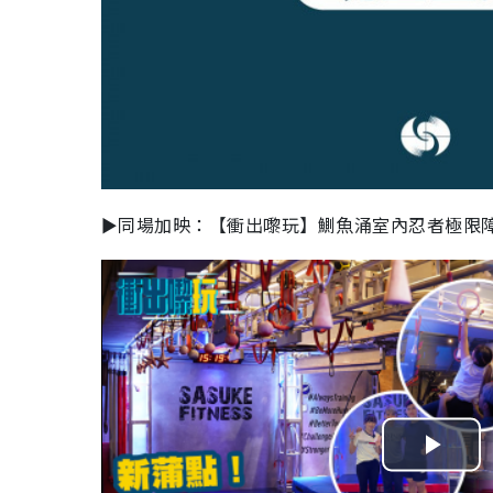
►同場加映：【衝出嚟玩】鰂魚涌室內忍者極限障
P