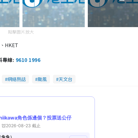
點擊圖片放大
、HKET
報料專線:
9610 1996
網絡熱話
颱風
天文台