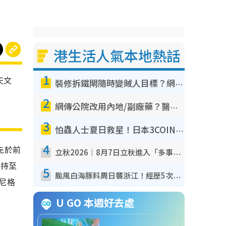
港生活人氣本地熱話
1
天文
裝修拆鐵閘隨時變賊人目標？網民揭2大關鍵用途：裝新式等於白裝？附新舊鐵閘分別
2
網傳公院改用內地/副廠藥？醫生拆解正副廠分別 揭4類人換藥隨時出事
3
怕蟲人士夏日救星！日本3COINS爆紅驅蟲神器$45起 1招「全程免觸碰」輕鬆搞定小強
4
先於前
立秋2026｜8月7日立秋進入「多事之秋」 3件事唔做得！專家教6招開運 清枱頭／銀包納氣接好運
維持至
5
颱風白海豚料周日襲浙江！經歷5次「眼牆置換」極罕見 成登陸內地最長途颱風
尼格
U GO 本週好去處