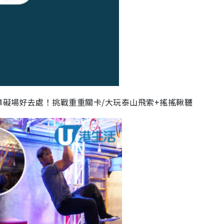
礙場好去處！挑戰重重關卡/大玩泰山飛索+搖搖鞦韆