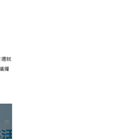
在遷就
議
攞