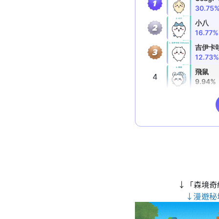
↓「森境奇
↓漫遊秘