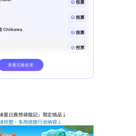
緣夏日異想尋龍記」限定精品↓
境地墊、多用途旅行收納袋↓