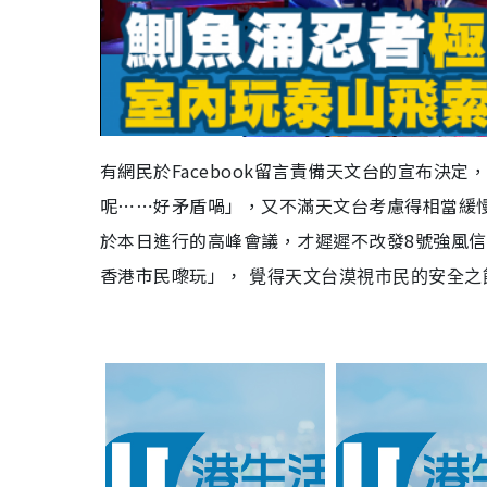
l
a
y
V
有網民於
Facebook
留言責備天文台的宣布決定
呢
⋯⋯
好矛盾
喎
」
，又不滿天文台考慮
得相當緩
i
於本日進行的高峰會議
，才遲遲不改發
8
號強風信
d
香港市民
嚟
玩
」
，
覺得天文台漠視市民的安全之
e
o