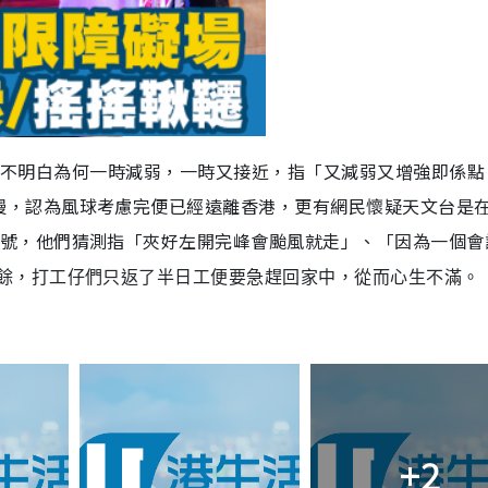
，不明白
為何
一時減弱
，一時又接近
，指
「
又減弱又增
強
即係點
慢
，認為風球考慮完便已經遠離香港
，更有網民懷疑天文台是
號
，他們猜測指
「
夾好左開完峰會颱風就走
」、「
因
為
一個會
餘
，打工仔們只返了半日工便要急趕回家中
，從而
心生不滿。
+2