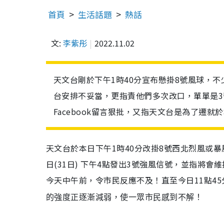
首頁
生活話題
熱話
文:
李紫彤
2022.11.02
天文台剛於下午1時40分宣布懸掛8號風球，
台安排不妥當，更指責他們多次改口，單單是
Facebook留言狠批，又指天文台是為了遷
天文台於本日下午
1
時
40
分改掛
8
號
西北烈風或暴
日(
31
日) 下午
4
點發出
3
號
強風信號
，
並指將會維
今天中午前
，
令市民反應不及！
直至今日
11
點
45
的
強度
正
逐漸減弱
，
使一眾市民感到不解！