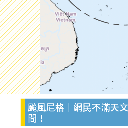
颱風尼格｜網民不滿天文
間！