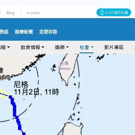
Blog
e-zone
U GO搵好去處
熱話
娛樂新聞
定期存款
情報
飲食情報
娛樂
社會
影片專區