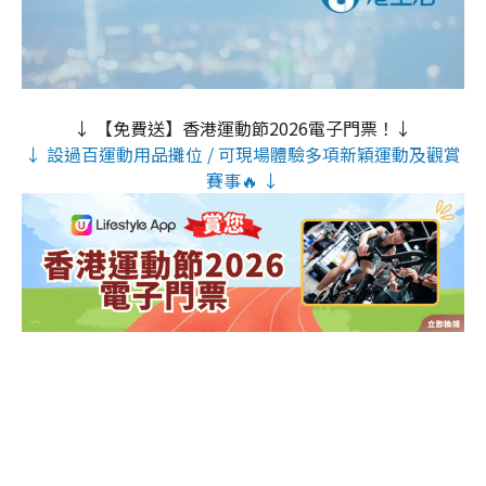
↓ 【免費送】香港運動節2026電子門票！↓
↓ 設過百運動用品攤位 / 可現場體驗多項新穎運動及觀賞
賽事🔥 ↓