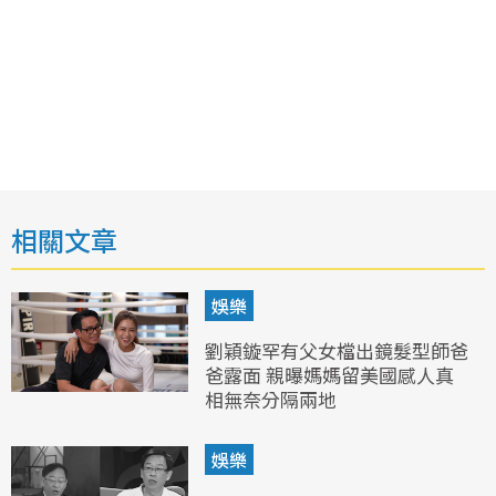
相關文章
娛樂
劉穎鏇罕有父女檔出鏡髮型師爸
爸露面 親曝媽媽留美國感人真
相無奈分隔兩地
娛樂