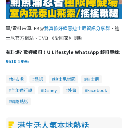
l
a
圖/資料來源
: FB@
我
真
係好鍾意迪士尼資訊分享群
、迪
y
士尼官方網站、TVB 《愛回家》劇照
V
有料爆? 歡迎報料！U Lifestyle WhatsApp 報料專線:
i
9610 1996
d
好去處
熱話
迪士尼樂園
迪士尼
e
全年通行證
Disney
外傭
Facebook
o
網絡熱話
港生活人氣本地熱話