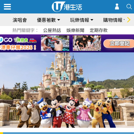
演唱會
優惠著數
玩樂情報
購物情報
熱門關鍵字：
公屋熱話
娛樂新聞
定期存款