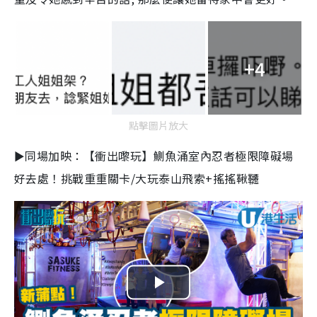
+4
點擊圖片放大
►同場加映：【衝出嚟玩】鰂魚涌室內忍者極限障礙場
好去處！挑戰重重關卡/大玩泰山飛索+搖搖鞦韆
P