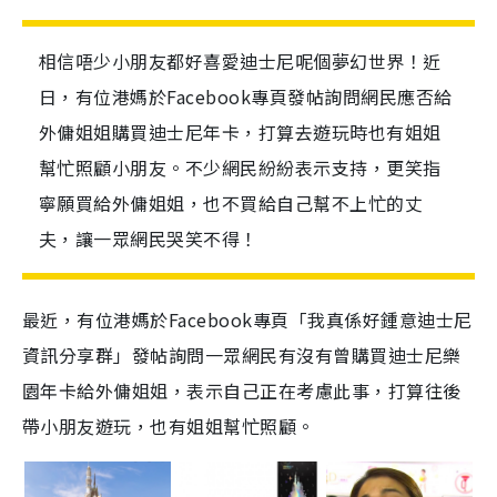
相信唔少小朋友都好喜愛迪士尼呢個夢幻世界！近
日，有位港媽於Facebook專頁發帖詢問網民應否給
外傭姐姐購買迪士尼年卡，打算去遊玩時也有姐姐
幫忙照顧小朋友。不少網民紛紛表示支持，更笑指
寧願買給外傭姐姐，也不買給自己幫不上忙的丈
夫，讓一眾網民哭笑不得！
最近
，
有位港媽於
Facebook
專頁
「
我
真
係好鍾意迪士尼
資訊分享群
」發帖詢問一眾網民有沒有曾購買迪士尼樂
園年卡給外傭姐姐，
表示自己正在考慮此事
，
打算往後
帶小朋友遊玩
，
也有姐姐幫忙照顧。