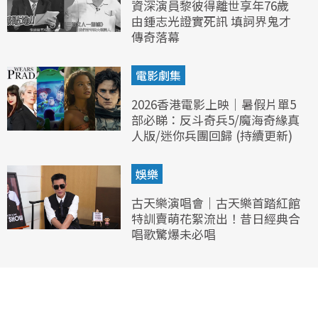
資深演員黎彼得離世享年76歲
由鍾志光證實死訊 填詞界鬼才
傳奇落幕
電影劇集
2026香港電影上映｜暑假片單5
部必睇：反斗奇兵5/魔海奇緣真
人版/迷你兵團回歸 (持續更新)
娛樂
古天樂演唱會｜古天樂首踏紅館
特訓賣萌花絮流出！昔日經典合
唱歌驚爆未必唱