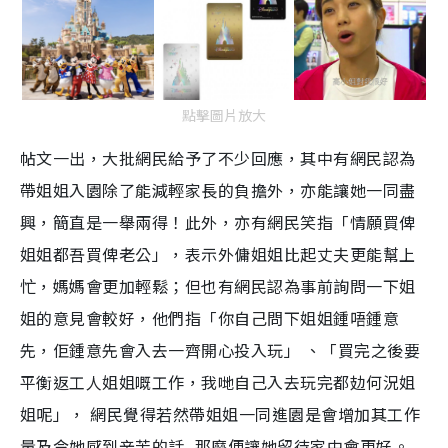
點擊圖片放大
帖文一出
，
大批網民給予了不少回應
，
其中有網民認為
帶姐姐入園除了能減輕家長的負擔外
，
亦能讓
她一同盡
興
，
簡直是
一舉兩得
！
此外
，
亦有網民笑指「
情願買俾
姐姐都吾買俾老公
」
，
表示外傭姐姐比起丈夫更能幫上
忙
，媽媽會更加輕鬆
；
但也有網民認為事前詢問一下姐
姐的意見會較好
，
他們指「
你
自己問下姐姐鍾唔鍾意
先，
佢
鍾意先會入去一齊開心投入玩
」 、「
買完之後要
平衡返工人姐姐
嘅
工作，我
哋
自己入去玩完都
攰
何況姐
姐呢
」，
網民覺得若然帶姐姐一同進園是會增加其工作
量及令她感到辛苦的話
,
那麼便
讓她留待家中會更好。