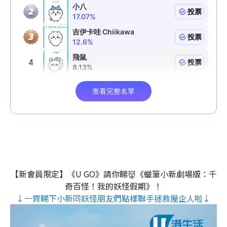
【新會員限定】《U GO》請你睇👹《蠟筆小新劇場版：千
奇百怪！我的妖怪假期》！
↓一齊睇下小新同妖怪朋友們點樣聯手拯救屋企人啦↓