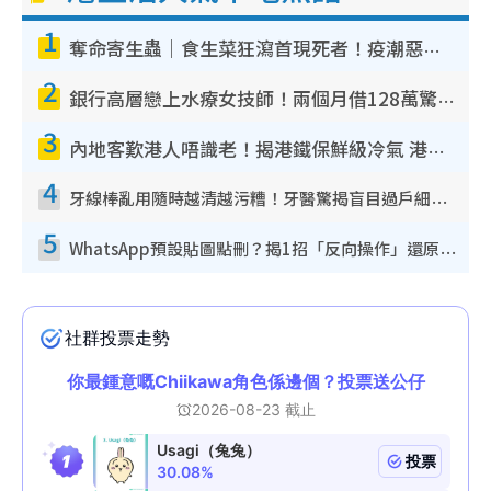
1
奪命寄生蟲｜食生菜狂瀉首現死者！疫潮惡化錄1.8萬宗病例 揭洗菜3大謬誤
2
銀行高層戀上水療女技師！兩個月借128萬驚覺「沉船」沉落火海 揭背後疑似邪教操控賣淫
3
內地客歎港人唔識老！揭港鐵保鮮級冷氣 港人求放過：咪投訴
4
牙線棒亂用隨時越清越污糟！牙醫驚揭盲目過戶細菌恐致蛀牙：呢種先係日常真保養
5
WhatsApp預設貼圖點刪？揭1招「反向操作」還原簡潔介面 附3步實測教學