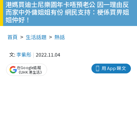
港媽買迪士尼樂園年卡唔預老公 因一理由反
而家中外傭姐姐有份 網民支持：梗係買畀姐
姐仲好！
首頁
生活話題
熱話
文:
李紫彤
2022.11.04
在Google追蹤
用 App 睇文
《UHK 港生活》