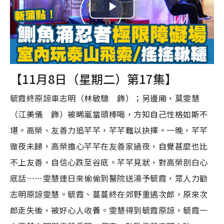
P
l
a
【11月8日（星期二）第17集】
y
毓霞終原諒車志明（林敏驄 飾）；另邊廂，莫雯慧
V
（江美儀 飾）被晞嵐當頭棒喝，方知自己性格如斯不
i
堪。高榮、友善力追芊芊，芊芊難以抉擇。一晚，芊芊
徹夜未歸，高榮擔心芊芊在友善家過夜，自覺甚麼也比
d
不上友善，自信心跌至谷底。芊芊見狀，對高榮剖白心
e
底話……雯慧連日來偷偷到醫院送湯予毓霞，眾人力勸
志明原諒雯慧。毓霞、蔓蔓終在郊野重遇次郎，原來次
o
郎走失後，被好心人收養。雯慧得到毓霞原諒，毓霞一