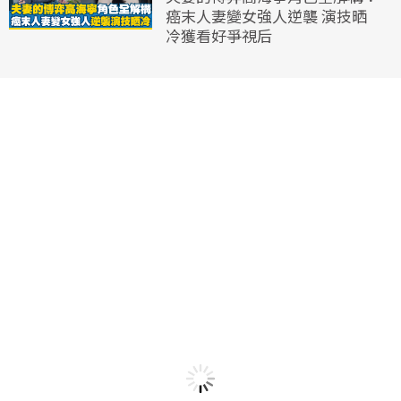
癌末人妻變女強人逆襲 演技晒
冷獲看好爭視后