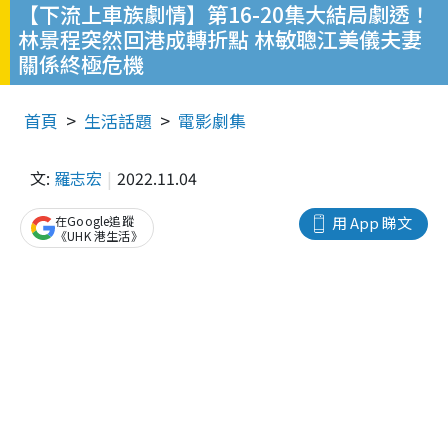
【下流上車族劇情】第16-20集大結局劇透！
林景程突然回港成轉折點 林敏聰江美儀夫妻
關係終極危機
首頁
生活話題
電影劇集
文:
羅志宏
2022.11.04
在Google追蹤
用 App 睇文
《UHK 港生活》