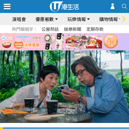
演唱會
優惠著數
玩樂情報
購物情報
熱門關鍵字：
公屋熱話
娛樂新聞
定期存款