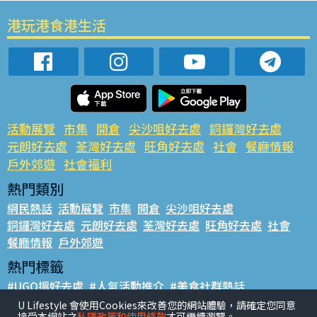
港玩港食港生活
活動展覽
市集
開倉
尖沙咀好去處
銅鑼灣好去處
元朗好去處
荃灣好去處
旺角好去處
社會
餐廳情報
戶外郊遊
社會福利
熱門類別
網民熱話
活動展覽
市集
開倉
尖沙咀好去處
銅鑼灣好去處
元朗好去處
荃灣好去處
旺角好去處
社會
餐廳情報
戶外郊遊
熱門標籤
#UGO搵好去處
#人氣活動推介
#美食社群熱話
#親子玩樂好去處
#ULifestyle應用程式
#限時搶
U Lifestyle 會使用Cookies來改善您的網站體驗，請確定您同意
接受本網站之
私隱政策和使用條款
才可繼續瀏覽。