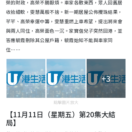
榮的財政，高榮不勝厭煩。車家各散東西，眾人回舊居
收拾細軟，雯慧萬般不捨。新一期居屋公佈攪珠結果，
芊芊、高榮幸運中籌，雯慧重燃上車希望，提出將來會
與兩人同住，高榮面色一沉。家寶偕兒子突然回港，並
答應毓霞刪除其公屋戶籍，毓霞始知不能與車家同
住……
+3
點擊圖片放大
【11月11日（星期五）第20集大結
局】