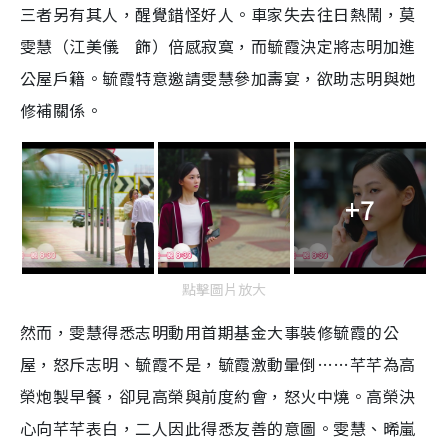
三者另有其人，醒覺錯怪好人。車家失去往日熱鬧，莫
雯慧（江美儀 飾）倍感寂寞，而毓霞決定將志明加進
公屋戶籍。毓霞特意邀請雯慧參加壽宴，欲助志明與她
修補關係。
+7
點擊圖片放大
然而，雯慧得悉志明動用首期基金大事裝修毓霞的公
屋，怒斥志明、毓霞不是，毓霞激動暈倒……芊芊為高
榮炮製早餐，卻見高榮與前度約會，怒火中燒。高榮決
心向芊芊表白，二人因此得悉友善的意圖。雯慧、晞嵐