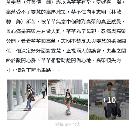
莫雯慧（江美儀 飾）誤以為芊芊有孕，空歡喜一場。
高榮受不了雯慧的高壓政策，禁不住向車志明（林敏
驄 飾）訴苦，被芊芊無意中偷聽到高榮的真正感受，
最心痛是高榮左右做人難。芊芊為了母親，忍痛與高榮
分開。看着芊芊和高榮，志明不禁反思與雯慧的婚姻關
係。他決定好好面對雯慧，正視兩人的誤會，夫妻之間
終於敞開心扉。芊芊想暫時離開傷心地，高榮頓失方
寸，情急下衝出馬路……
+10
點擊圖片放大