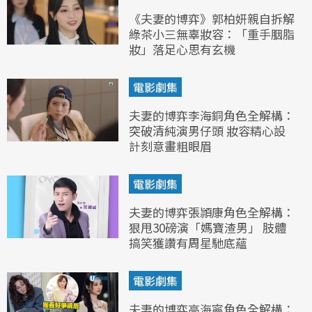
《夫妻的博弈》郭柏妍親自拆解
綠茶小三無辜妝容：「重手胭脂
妝」落足心思有玄機
電影劇集
夫妻的博弈李海銅角色全解構：
突破清純演男仔頭 妝容精心設
計刻意畫粗眼眉
電影劇集
夫妻的博弈張頴康角色全解構：
狠甩30磅演「媽寶渣男」 肢體
搞笑獲讚有周星馳底蘊
電影劇集
夫妻的博弈高海寧角色全解構：