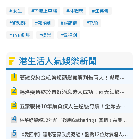
女生
下流上車族
林敏驄
江美儀
鮑起靜
郭柏妍
羅毓儀
TVB
TVB劇集
娛樂
電視劇
港生活人氣娛樂新聞
1
簡淑兒染金毛剪短頭髮氣質判若兩人！嚇壞老公麥大力都認唔出：「你做咩事？」
2
湯洛雯傳終於有好消息造人成功！兩大細節曝孕味極濃惹猜測：大肚婆先會咁！
3
五索親揭10年前負債人生逆襲奇蹟！全靠去一地方轉運後即遇上馬先生
4
林芊妤親解12年前「殘廁Gathering」真相！高層解約一句話重創尊嚴至今拒返TVB
5
《愛回家》隱形富豪臥虎藏龍！盤點12位財氣逼人的有錢藝人：呢位靚女3億身家唔憂做