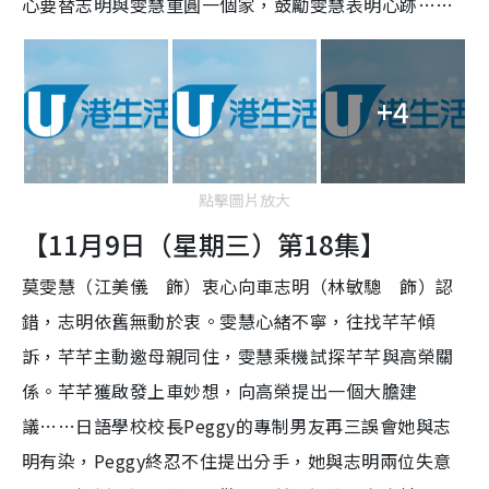
心要替志明與雯慧重圓一個家，鼓勵雯慧表明心跡……
+4
點擊圖片放大
【11月9日（星期三）第18集】
莫雯慧（江美儀 飾）衷心向車志明（林敏驄 飾）認
錯，志明依舊無動於衷。雯慧心緒不寧，往找芊芊傾
訴，芊芊主動邀母親同住，雯慧乘機試探芊芊與高榮關
係。芊芊獲啟發上車妙想，向高榮提出一個大膽建
議……日語學校校長Peggy的專制男友再三誤會她與志
明有染，Peggy終忍不住提出分手，她與志明兩位失意