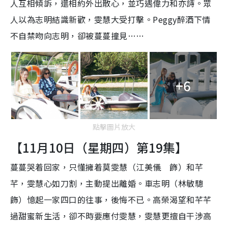
人互相傾訴，還相約外出散心，並巧遇偉力和亦詩。眾
人以為志明結識新歡，雯慧大受打擊。Peggy醉酒下情
不自禁吻向志明，卻被蔓蔓撞見……
+6
點擊圖片放大
【11月10日（星期四）第19集】
蔓蔓哭着回家，只懂擁着莫雯慧（江美儀 飾）和芊
芊，雯慧心如刀割，主動提出離婚。車志明（林敏驄
飾）憶起一家四口的往事，後悔不已。高榮渴望和芊芊
過甜蜜新生活，卻不時要應付雯慧，雯慧更擅自干涉高