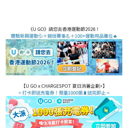
《U GO》請您去香港運動節2026！
體驗新興運動💦＋競技賽事💪＋100+運動用品攤位🔥
【U GO x CHARGESPOT 夏日消暑企劃⚡】
> 打卡即送充電券！限量1000張🔋送完即止 <