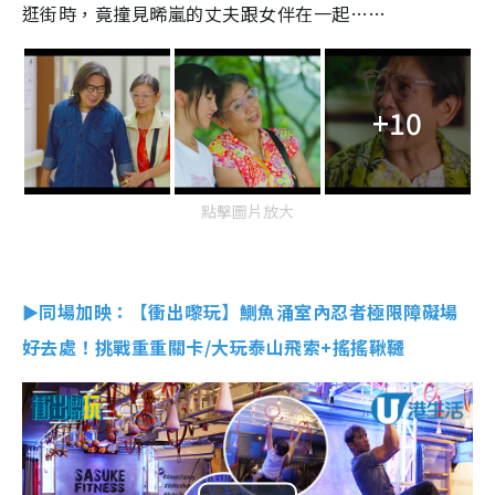
逛街時，竟撞見晞嵐的丈夫跟女伴在一起……
+10
點擊圖片放大
►同場加映：【衝出嚟玩】鰂魚涌室內忍者極限障礙場
好去處！挑戰重重關卡/大玩泰山飛索+搖搖鞦韆