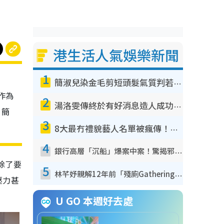
港生活人氣娛樂新聞
1
簡淑兒染金毛剪短頭髮氣質判若兩人！嚇壞老公麥大力都認唔出：「你做咩事？」
作為
2
湯洛雯傳終於有好消息造人成功！兩大細節曝孕味極濃惹猜測：大肚婆先會咁！
》簡
3
8大最冇禮貌藝人名單被瘋傳！網民揭發明星真面目 一致數臭呢位係無品天花板？
4
銀行高層「沉船」爆案中案！驚揭邪教洗腦操控賣淫被吞600萬 幕後黑手講多錯多
，除了要
5
林芊妤親解12年前「殘廁Gathering」真相！高層解約一句話重創尊嚴至今拒返TVB
壓力甚
U GO 本週好去處