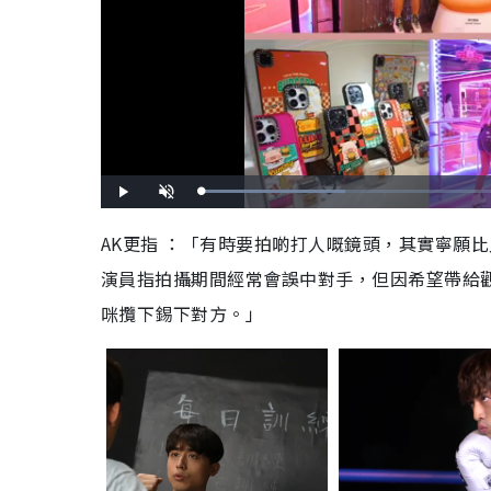
L
P
U
o
l
n
a
a
m
d
y
u
AK更指 ：「有時要拍啲打人嘅鏡頭，其實寧願
e
t
d
e
:
演員指拍攝期間經常會誤中對手，但因希望帶給
3
2
.
0
咪攬下錫下對方。」
8
%