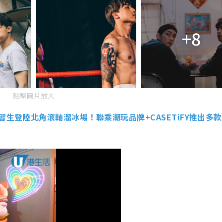
+8
點擊圖片放大
習生登陸北角滾軸溜冰場！聯乘潮玩品牌+CASETiFY推出多