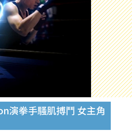
ton演拳手騷肌搏鬥 女主角