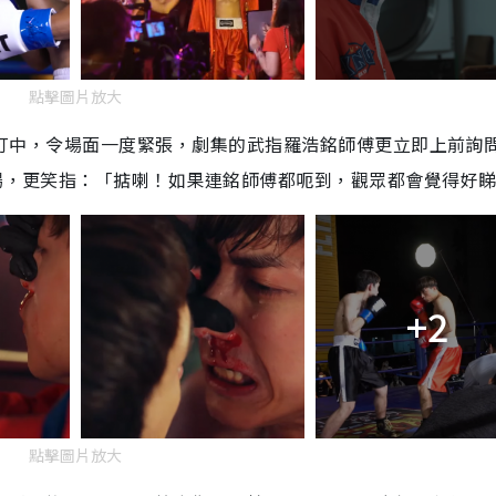
i
m
點擊圖片放大
e
or打中，令場面一度緊張，劇集的武指羅浩銘師傅更立即上前詢
一場，更笑指：「掂喇！如果連銘師傅都呃到，觀眾都會覺得好
+2
點擊圖片放大