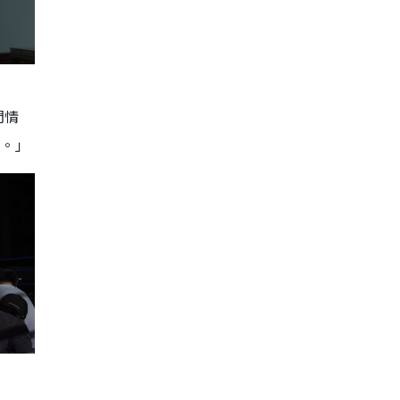
問情
睇。」