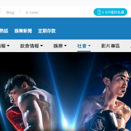
Blog
e-zone
U GO搵好去處
熱話
娛樂新聞
定期存款
情報
飲食情報
娛樂
社會
影片專區