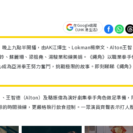
在Google追蹤
《UHK 港生活》
）晚上九點半開播，由AK江熚生、Lokman楊樂文、Alton王智
林愷鈴、蘇麗珊、梁祖堯、湯駿業和練美娟。《繩角》以職業拳手
決心成為亞洲拳王努力奮鬥，挑戰極限的故事。即刻睇睇《繩角
an）、王智德（Alton）及駱振偉為演好劇集拳手角色做足準備
僅餘的時間操練，更嚴格執行飲食控制。一眾演員齊聲表示打人