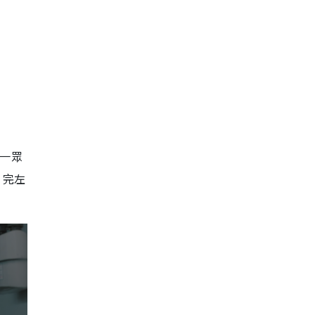
 一眾
，完左