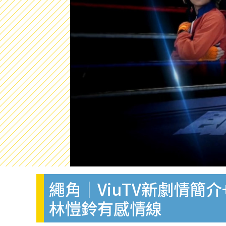
繩角｜ViuTV新劇情簡介
林愷鈴有感情線