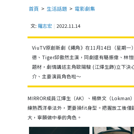
首頁
生活話題
電影劇集
文:
羅志宏
2022.11.14
ViuTV原創新劇《繩角》在11月14日（星期一
德、Tiger邱傲然主演，同劇還有駱振偉、
題材，劇情講述主角歐陽駿 (江熚生飾)立下
介、主要演員角色啦～
MIRROR成員江熚生（AK）、楊樂文（Lokm
練熟西洋拳法外，更要操fit身型。把握放工後
大，寧願做中拳的角色。