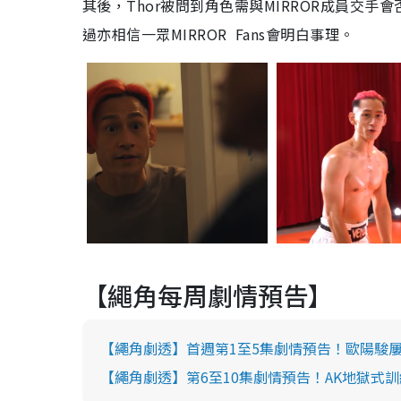
其後，Thor被問到角色需與MIRROR成員交手會
過亦相信一眾MIRROR Fans會明白事理。
【繩角每周劇情預告】
【繩角劇透】首週第1至5集劇情預告！歐陽駿
【繩角劇透】第6至10集劇情預告！AK地獄式訓練