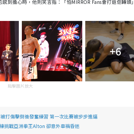
否感到擔心時，他則笑言指：「怕MIRROR Fans會打返佢轉頭
+6
點擊圖片放大
屢被打傷擊倒後發奮練習 第一次比賽被步步進逼
挑戰亞洲拳王Alton 卻意外車禍昏迷