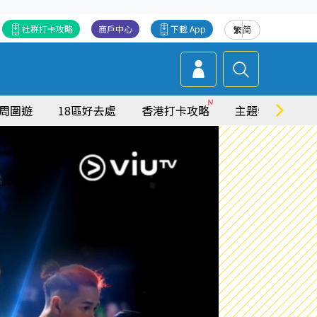
社群打卡攻略
商戶中心
下載 App
繁
简
周圍遊
18區好去處
香港打卡攻略
主題特集