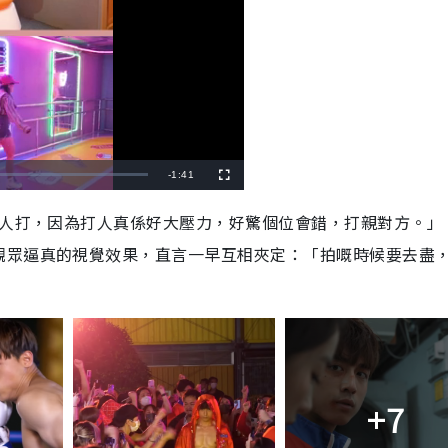
R
-
1:41
F
u
l
e
l
比人打，因為打人真係好大壓力，好驚個位會錯，打親對方。」
s
c
m
r
觀眾逼真的視覺效果，直言一早互相夾定：「拍嘅時候要去盡
e
e
a
n
i
n
i
n
+7
g
T