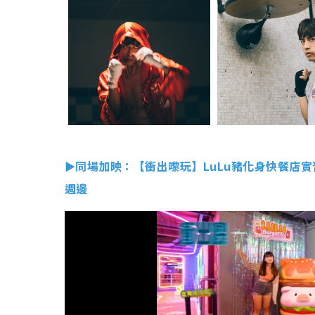
►同場加映：【衝出嚟玩】LuLu豬化身快餐店實
週邊