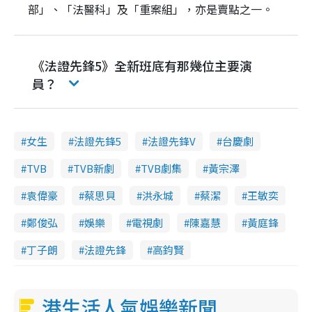
部」、「法醫科」及「重案組」，亦是賣點之一。
《法證先鋒5》全新班底有那幾位主要演
員？
女生
法證先鋒5
法證先鋒V
台慶劇
TVB
TVB新劇
TVB劇集
黃宗澤
袁偉豪
蔡思貝
洪永城
蔡潔
王敏奕
鄭俊弘
娛樂
電視劇
陳嘉慧
黃庭鋒
丁子朗
法證先鋒
高鈞賢
港生活人氣娛樂新聞