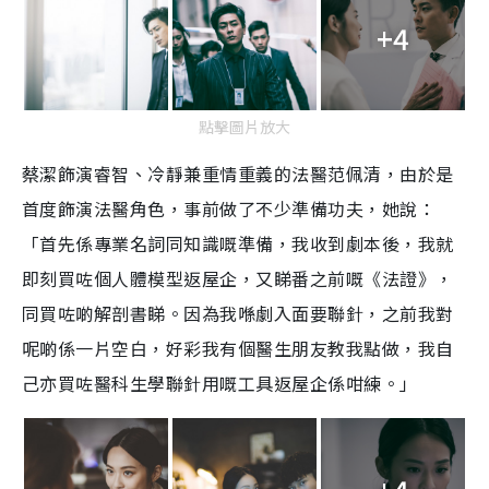
+4
點擊圖片放大
蔡潔飾演睿智、冷靜兼重情重義的法醫范佩清，由於是
首度飾演法醫角色，事前做了不少準備功夫，她說：
「首先係專業名詞同知識嘅準備，我收到劇本後，我就
即刻買咗個人體模型返屋企，又睇番之前嘅《法證》，
同買咗啲解剖書睇。因為我喺劇入面要聯針，之前我對
呢啲係一片空白，好彩我有個醫生朋友教我點做，我自
己亦買咗醫科生學聯針用嘅工具返屋企係咁練。」