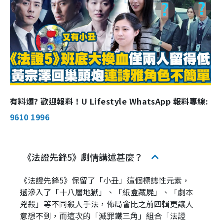
有料爆? 歡迎報料！U Lifestyle WhatsApp 報料專線:
9610 1996
《法證先鋒5》劇情講述甚麼？
《法證先鋒5》保留了「小丑」這個標誌性元素，
還滲入了「十八層地獄」、「紙盒藏屍」、「劇本
兇殺」等不同殺人手法，佈局會比之前四輯更讓人
意想不到，而這次的「滅罪鐵三角」組合「法證