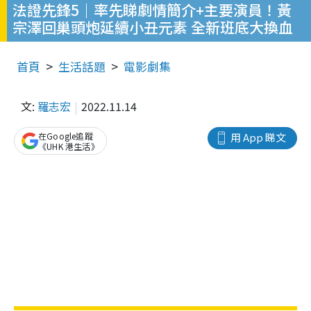
法證先鋒5｜率先睇劇情簡介+主要演員！黃
宗澤回巢頭炮延續小丑元素 全新班底大換血
首頁
生活話題
電影劇集
文:
羅志宏
2022.11.14
在Google追蹤
用 App 睇文
《UHK 港生活》