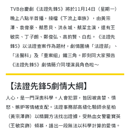
TVB台慶劇《法證先鋒5》將於11月14日（星期一）
晚上八點半首播，接檔《下流上車族》，由黃宗
澤、袁偉豪、蔡思貝、洪永城、蔡潔主演，還有王
敏奕、丁子朗、鄭俊弘、高鈞賢、白彪。《法證先
鋒5》以法證查案作為題材，劇情圍繞「法證部」、
「法醫科」及「重案組」鐵三角。即刻同大家預告
《法證先鋒5》劇情簡介同埋演員角色啦～
【法證先鋒5劇情大綱】
人心，是一門深奧科學。人會犯罪，皆因被貪婪、憤
怒、嫉妒等情緒支配。法證事務部高級化驗師余星柏
（黃宗澤飾）以精闢方法找出證據，受熱血女警霍寶英
（王敏奕飾）傾慕，譜出一段無法以科學計算的愛情。