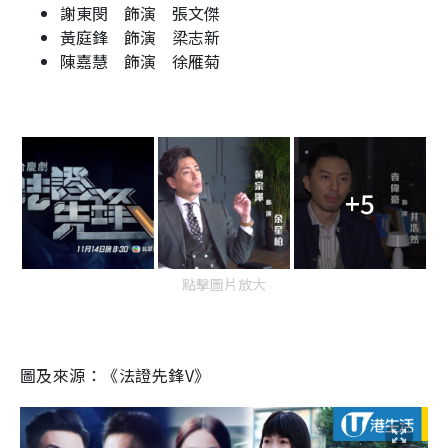
謝東閔 飾演 張文傑
黃庭鋒 飾演 梁志新
陳嘉慧 飾演 徐雁菊
+5
點擊圖片放大
圖及來源：《法證先鋒V》