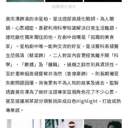
點擊圖片放大
黃宗澤飾演的余星柏，是法證部高級化驗師，為人聰
穎、心思細密，喜歡利用科學知識解決日常生活難題，
連吃飯也獨來獨往的他，在劇中自嘲是「孤獨的美食
家」。星柏劇中唯一能夠交流的好友，是法醫科高級醫
生范佩清（蔡潔飾），二人對談內容更經常離不開「科
學」、「數據」及「邏輯」，過癮之餘亦別具資訊性。
至於重案組高級督察井浩然（袁偉豪飾），則長期備受
失眠問題困擾，背後更有不為人知的故事及過去。監製
透露黃宗澤為了做好法證專家這個角色花了不少心思，
甚至提議將某部分頭髮挑染成白色Highlight、打造成熟
專業感。