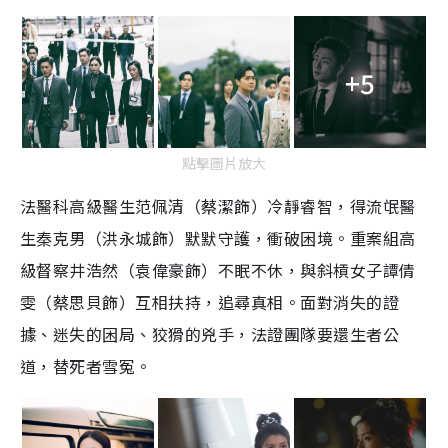
+5
點擊圖片放大
法醫科高級醫生范佩清（蔡潔飾）冷靜睿智，得流氓醫
生秦克男（洪永城飾）默默守護，衝破困境。重案組高
級督察井浩然（袁偉豪飾）不眠不休，與斜槓女子譚倩
雯（蔡思貝飾）互相扶持，追尋真相。面對消失的證
據、迷失的困局、狡猾的兇手，法證團隊要還生者公
道，替死者雪冤。