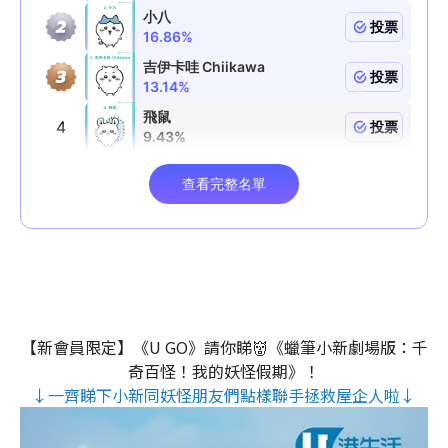
【新會員限定】《U GO》請你睇👹《蠟筆小新劇場版：千
奇百怪！我的妖怪假期》！
↓一齊睇下小新同妖怪朋友們點樣聯手拯救屋企人啦↓