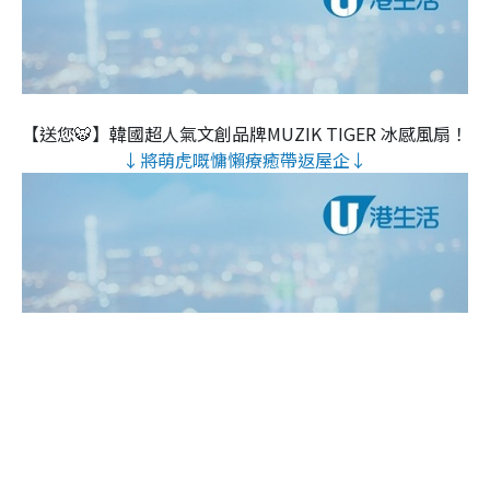
【送您🐯】韓國超人氣文創品牌MUZIK TIGER 冰感風扇！
↓將萌虎嘅慵懶療癒帶返屋企↓