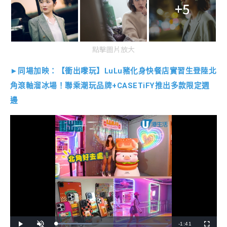
+5
點擊圖片放大
►同場加映：【衝出嚟玩】LuLu豬化身快餐店實習生登陸北
角滾軸溜冰場！聯乘潮玩品牌+CASETiFY推出多款限定週
邊
R
-
1:41
L
P
U
F