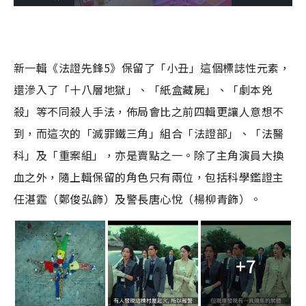
o
l
n
u
a
a
m
l
e
d
y
u
l
e
t
s
d
e
c
m
: 
r
3
e
2
e
a
.
n
新一輯《法證先鋒5》保留了「小丑」這個標誌性元素，
0
8
i
%
還滲入了「十八層地獄」、「紙盒藏屍」、「劇本兇
n
殺」等不同殺人手法，佈局會比之前四輯更讓人意想不
i
到，而這次的「滅罪鐵三角」組合「法證部」、「法醫
n
科」及「重案組」，亦是賣點之一。除了主角演員大換
g 
血之外，隨上輯保留的角色只有兩位，包括科學鑑證主
T
任湛霆（鄭俊弘飾）及警長唐心悅（楊柳青飾）。
i
m
e 
+7