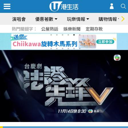
演唱會
優惠著數
玩樂情報
購物情報
熱門關鍵字：
公屋熱話
娛樂新聞
定期存款