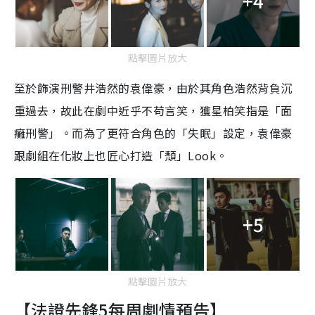
+4
點擊圖片放大
至於飾演刑警井浩然的袁偉豪，由於其角色浩然背負沉
重過去，故此在劇中近乎不苟言笑，獲星柏笑指是「面
癱刑警」。而為了更符合角色的「失眠」設定，袁偉豪
跟劇組在化妝上也匠心打造「頹」Look。
+5
點擊圖片放大
【法證先鋒5每周劇情預告】