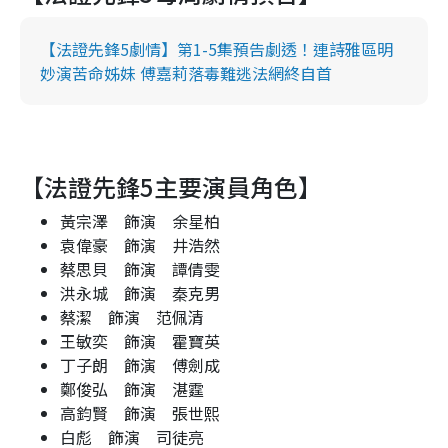
【法證先鋒5劇情】第1-5集預告劇透！連詩雅區明
妙演苦命姊妹 傅嘉莉落毒難逃法網終自首
【法證先鋒5主要演員角色】
黃宗澤 飾演 余星柏
袁偉豪 飾演 井浩然
蔡思貝 飾演 譚倩雯
洪永城 飾演 秦克男
蔡潔 飾演 范佩清
王敏奕 飾演 霍寶英
丁子朗 飾演 傅劍成
鄭俊弘 飾演 湛霆
高鈞賢 飾演 張世熙
白彪 飾演 司徒亮