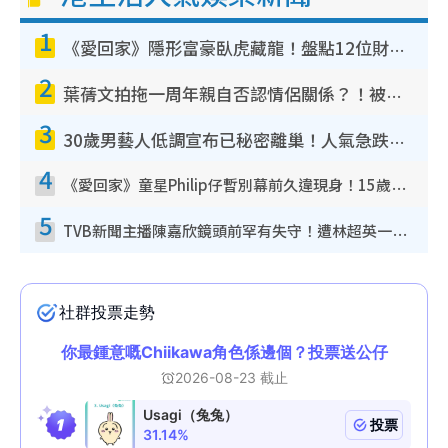
1
《愛回家》隱形富豪臥虎藏龍！盤點12位財氣逼人的有錢藝人：呢位靚女3億身家唔憂做
2
葉蒨文拍拖一周年親自否認情侶關係？！被質疑感情造假竟稱GM「普通同事」
3
30歲男藝人低調宣布已秘密離巢！人氣急跌變失蹤人口︰「這幾年過得並不容易」
4
《愛回家》童星Philip仔暫別幕前久違現身！15歲近況暴風長高蛻變帥氣少男
5
TVB新聞主播陳嘉欣鏡頭前罕有失守！遭林超英一句說話突襲嚇親當場大笑