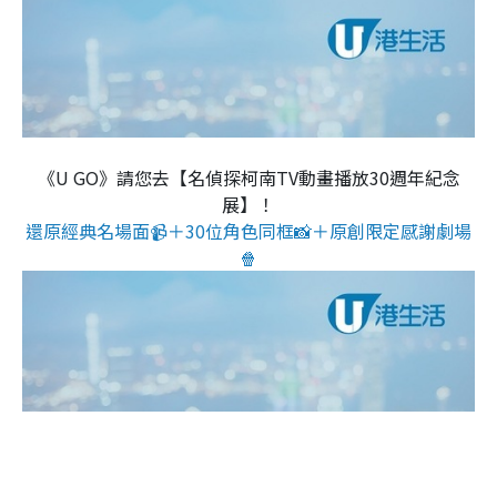
《U GO》請您去【名偵探柯南TV動畫播放30週年紀念
展】！
還原經典名場面📹＋30位角色同框📸＋原創限定感謝劇場
🍿