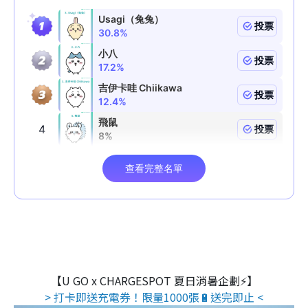
【U GO x CHARGESPOT 夏日消暑企劃⚡】
> 打卡即送充電券！限量1000張🔋送完即止 <