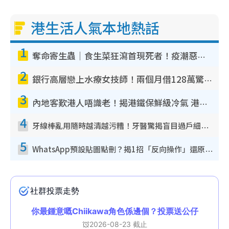
港生活人氣本地熱話
1
奪命寄生蟲｜食生菜狂瀉首現死者！疫潮惡化錄1.8萬宗病例 揭洗菜3大謬誤
2
銀行高層戀上水療女技師！兩個月借128萬驚覺「沉船」沉落火海 揭背後疑似邪教操控賣淫
3
內地客歎港人唔識老！揭港鐵保鮮級冷氣 港人求放過：咪投訴
4
牙線棒亂用隨時越清越污糟！牙醫驚揭盲目過戶細菌恐致蛀牙：呢種先係日常真保養
5
WhatsApp預設貼圖點刪？揭1招「反向操作」還原簡潔介面 附3步實測教學